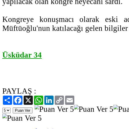
yapılacak olan kongre heyecanı sardı.
Kongreye konuşmacı olarak eski ad
Müftüoğlu'nun katılacağı gelen bilgiler 
Üsküdar 34
PAYLAŞ :
Paylaş
Facebook
X
WhatsApp
LinkedIn
Copy
Email
Link