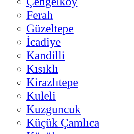
Çengelköy
Ferah
Güzeltepe
İcadiye
Kandilli
Kısıklı
Kirazlıtepe
Kuleli
Kuzguncuk
Küçük Çamlıca