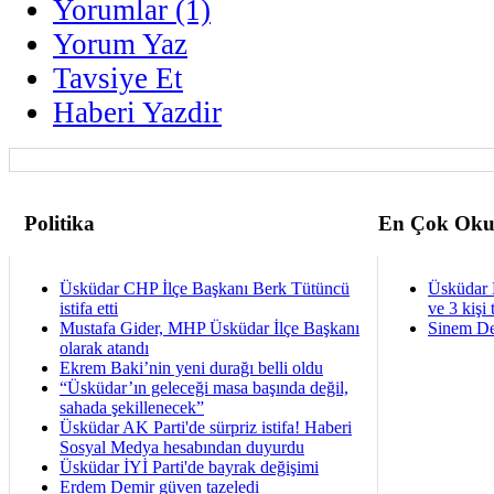
Yorumlar (1)
Yorum Yaz
Tavsiye Et
Haberi Yazdir
Politika
En Çok Oku
Üsküdar CHP İlçe Başkanı Berk Tütüncü
Üsküdar 
istifa etti
ve 3 kişi 
Mustafa Gider, MHP Üsküdar İlçe Başkanı
Sinem De
olarak atandı
Ekrem Baki’nin yeni durağı belli oldu
“Üsküdar’ın geleceği masa başında değil,
sahada şekillenecek”
Üsküdar AK Parti'de sürpriz istifa! Haberi
Sosyal Medya hesabından duyurdu
Üsküdar İYİ Parti'de bayrak değişimi
Erdem Demir güven tazeledi