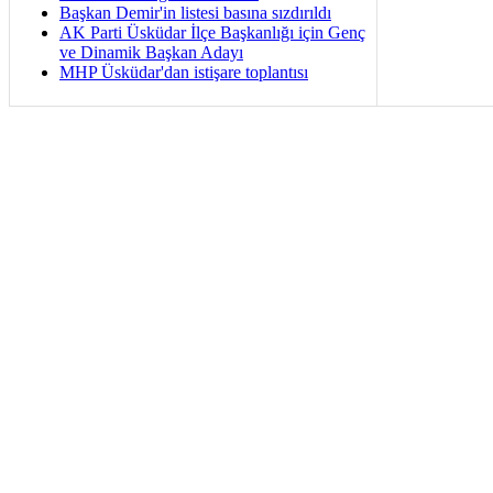
Başkan Demir'in listesi basına sızdırıldı
AK Parti Üsküdar İlçe Başkanlığı için Genç
ve Dinamik Başkan Adayı
MHP Üsküdar'dan istişare toplantısı