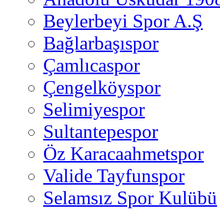
Beylerbeyi Spor A.Ş
Bağlarbaşıspor
Çamlıcaspor
Çengelköyspor
Selimiyespor
Sultantepespor
Öz Karacaahmetspor
Valide Tayfunspor
Selamsız Spor Kulübü