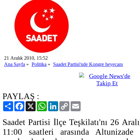
21 Aralık 2010, 15:52
Ana Sayfa
»
Politika
»
Saadet Partisi'nde Kongre heyecanı
PAYLAŞ :
Paylaş
Facebook
X
WhatsApp
LinkedIn
Copy
Email
Link
Saadet Partisi İlçe Teşkilatı'nı 26 Ara
11:00 saatleri arasında Altunizade