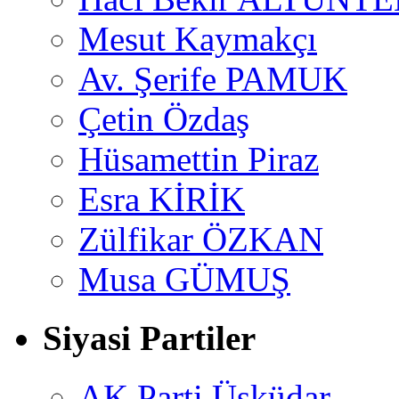
Mesut Kaymakçı
Av. Şerife PAMUK
Çetin Özdaş
Hüsamettin Piraz
Esra KİRİK
Zülfikar ÖZKAN
Musa GÜMUŞ
Siyasi Partiler
AK Parti Üsküdar