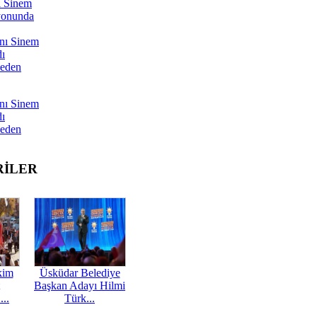
ı Sinem
yonunda
nı Sinem
dı
Neden
nı Sinem
dı
Neden
RİLER
kim
Üsküdar Belediye
Başkan Adayı Hilmi
...
Türk...