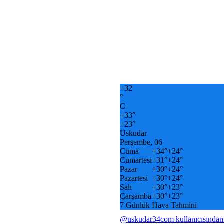
+
32
°
C
+
33°
+
23°
Uskudar
Perşembe, 06
Cuma
+
34°
+
24°
Cumartesi
+
31°
+
24°
Pazar
+
30°
+
24°
Pazartesi
+
30°
+
24°
Salı
+
30°
+
23°
Çarşamba
+
30°
+
23°
7 Günlük Hava Tahmini
@uskudar34com kullanıcısından