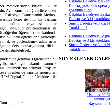
Üsküdar Belediye Başkan
Dedetaş yolsuzluk operas
l meselelerinden biridir. Okullar
gözaltına alındı
rıdır. Aynı zamanda öğrencilere huzur
Üsküdar Belediyesi Başka
oji Psikolojik Danışmanlık Merkezi
Dedetaş ve 3 kişi tutuklan
rasında konu ile ilgili bir yarışma
Sinem Dedetaş ve 3 kişi 
inin kendi okulu veya başka okullar
Tutuklandı?
eğini düşünüp projelendirmesi ile
Ortaöğretim öğrencilerinin katılımda
Üsküdar Belediyesi Başka
ırsa okuldaki öğrencilerin psikolojisi
Dedetaş ve 3 kişi tutuklan
korumak ve güçlendirmek adına neler
Sinem Dedetaş ve 3 kişi 
lığından ders motivasyonuna, dikkat
Tutuklandı?
je geliştirilebilecek.
SON EKLENEN GALE
gündemine getiriyor. Öğrencilerin bu
geliştirmek, ilgili makamlara sunmak
ası katılımcılarını bekliyor. Projeleri
eceye girenleri de yarışma sponsorları
IM Digital Fotoğraf Makinesi ile
Üsküdar 29 E
Cumhuriyet
1 Cuma günüdür.
Bayramı'nın 1