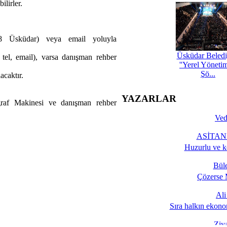
lirler.
08 Üsküdar) veya email yoluyla
Üsküdar Beledi
, tel, email), varsa danışman rehber
''Yerel Yöneti
Şö...
acaktır.
YAZARLAR
raf Makinesi ve danışman rehber
Ved
ASİTANE
Huzurlu ve k
Bül
Çözerse 
Al
Sıra halkın ekono
Ziy