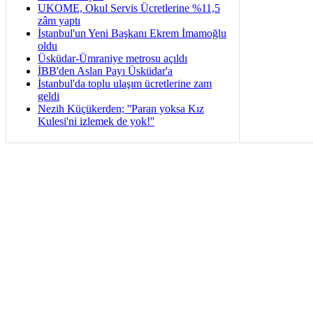
UKOME, Okul Servis Ücretlerine %11,5
zâm yaptı
İstanbul'un Yeni Başkanı Ekrem İmamoğlu
oldu
Üsküdar-Ümraniye metrosu açıldı
İBB'den Aslan Payı Üsküdar'a
İstanbul'da toplu ulaşım ücretlerine zam
geldi
Nezih Küçükerden; ''Paran yoksa Kız
Kulesi'ni izlemek de yok!''