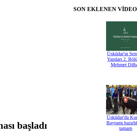
SON EKLENEN VİDE
Üsküdar'ın Se
Yapıları 2. Böl
Mehmet Dilb
Üsküdar'da Ku
ması başladı
Bayramı hazırlık
tamam