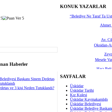
İşte 
KONUK YAZARLAR
Yalçın
“Belediye Ne Taraf Ta Ust
Ahmet 
Av. C
Oksidan-An
Zeyn
Mesele Vat
nan Haberler
Hacı Be
Okullarda M
SAYFALAR
Belediyesi Başkanı Sinem Dedetaş
Mesu
tutuklandı
Üsküdar
detaş ve 3 kişi Neden Tutuklandı?
Dünya Fani, Ama Kısa
Üsküdar Tarihi
Kız Kulesi
Sav
Üsküdar Kaymakamlığı
Hukukun Adale
Üsküdar Belediyesi
Üsküdar Belediye Başkan