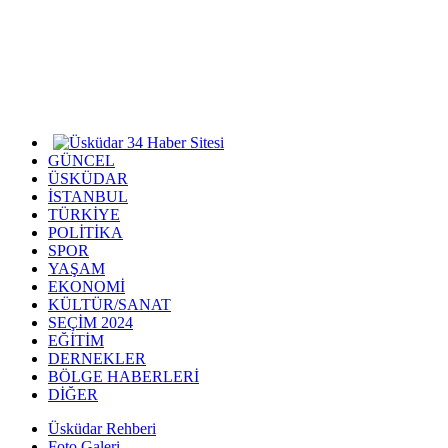
GÜNCEL
ÜSKÜDAR
İSTANBUL
TÜRKİYE
POLİTİKA
SPOR
YAŞAM
EKONOMİ
KÜLTÜR/SANAT
SEÇİM 2024
EĞİTİM
DERNEKLER
BÖLGE HABERLERİ
DİĞER
Üsküdar Rehberi
Foto Galeri