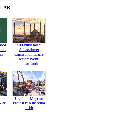
OLAR
mbol
400 yıllık tarihi
üm -
Sultanahmet
az
Camisi'nin minare
restorasyonu
tamamlandı
rban
Üsküdar Meydan
ları
Projesi için ilk adım
atıldı