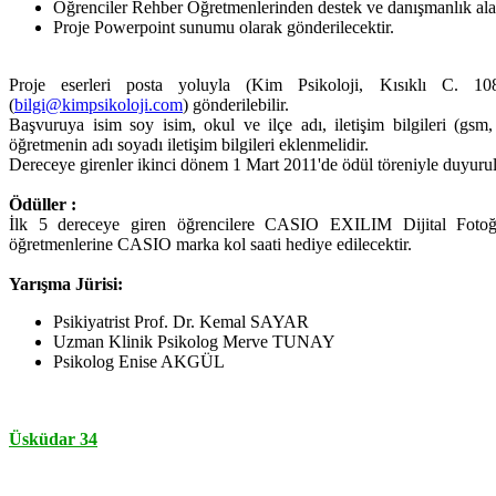
Öğrenciler Rehber Öğretmenlerinden destek ve danışmanlık alabi
Proje Powerpoint sunumu olarak gönderilecektir.
Proje eserleri posta yoluyla (Kim Psikoloji, Kısıklı C. 1
(
bilgi@kimpsikoloji.com
) gönderilebilir.
Başvuruya isim soy isim, okul ve ilçe adı, iletişim bilgileri (gsm
öğretmenin adı soyadı iletişim bilgileri eklenmelidir.
Dereceye girenler ikinci dönem 1 Mart 2011'de ödül töreniyle duyurul
Ödüller :
İlk 5 dereceye giren öğrencilere CASIO EXILIM Dijital Fotoğ
öğretmenlerine CASIO marka kol saati hediye edilecektir.
Yarışma Jürisi:
Psikiyatrist Prof. Dr. Kemal SAYAR
Uzman Klinik Psikolog Merve TUNAY
Psikolog Enise AKGÜL
Üsküdar 34