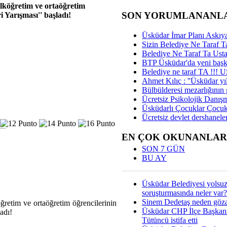
e ilköğretim ve ortaöğretim
SON YORUMLANANL
 Yarışması'' başladı!
Üsküdar İmar Planı Askıya
Sizin Belediye Ne Taraf Ta
Belediye Ne Taraf Ta Ust
BTP Üsküdar'da yeni başka
Belediye ne taraf TA !!!
Ahmet Kılıç : ''Üsküdar yıl
Bülbülderesi mezarlığının gi
Ücretsiz Psikolojik Danış
Üsküdarlı Çocuklar Çocuk
Ücretsiz devlet dershaneler
EN ÇOK OKUNANLAR
SON 7 GÜN
BU AY
Üsküdar Belediyesi yolsu
soruşturmasında neler var?
Sinem Dedetaş neden gözal
köğretim ve ortaöğretim öğrencilerinin
Üsküdar CHP İlçe Başkan
ladı!
Tütüncü istifa etti