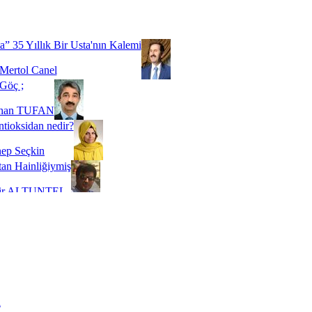
Biz buyuz...
 SOYSEVİNÇ
a” 35 Yıllık Bir Usta'nın Kalemi
Mertol Canel
Göç ;
ihan TUFAN
tioksidan nedir?
ep Seçkin
an Hainliğiymiş
kir ALTUNTEL
adde Bağımlılığı
t Kaymakçı
 Bir Süre De Olsa Burdayız
aş ŞENEL
ti Kalmadı Üstadım!
ı