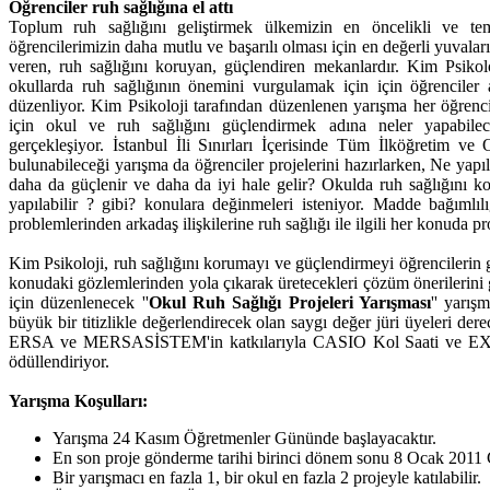
Öğrenciler ruh sağlığına el attı
Toplum ruh sağlığını geliştirmek ülkemizin en öncelikli ve teme
öğrencilerimizin daha mutlu ve başarılı olması için en değerli yuvala
veren, ruh sağlığını koruyan, güçlendiren mekanlardır. Kim Psikol
okullarda ruh sağlığının önemini vurgulamak için için öğrenciler a
düzenliyor. Kim Psikoloji tarafından düzenlenen yarışma her öğrenc
için okul ve ruh sağlığını güçlendirmek adına neler yapabilec
gerçekleşiyor. İstanbul İli Sınırları İçerisinde Tüm İlköğretim ve 
bulunabileceği yarışma da öğrenciler projelerini hazırlarken, Ne yapıl
daha da güçlenir ve daha da iyi hale gelir? Okulda ruh sağlığını 
yapılabilir ? gibi? konulara değinmeleri isteniyor. Madde bağımlı
problemlerinden arkadaş ilişkilerine ruh sağlığı ile ilgili her konuda pro
Kim Psikoloji, ruh sağlığını korumayı ve güçlendirmeyi öğrencilerin 
konudaki gözlemlerinden yola çıkarak üretecekleri çözüm önerilerini 
için düzenlenecek ''
Okul Ruh Sağlığı Projeleri Yarışması
'' yarışm
büyük bir titizlikle değerlendirecek olan saygı değer jüri üyeleri der
ERSA ve MERSASİSTEM'in katkılarıyla CASIO Kol Saati ve EXIL
ödüllendiriyor.
Yarışma Koşulları:
Yarışma 24 Kasım Öğretmenler Gününde başlayacaktır.
En son proje gönderme tarihi birinci dönem sonu 8 Ocak 201
Bir yarışmacı en fazla 1, bir okul en fazla 2 projeyle katılabilir.