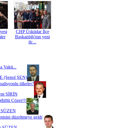
yesi
CHP Üsküdar İlçe
mler
Başkanlığı'nın yeni
ilç...
a Vakti...
 (Şenol ŞEN)
oalisyonlu ülkeler?
ent ŞİRİN
Müftü Çözer!!!
i SÜZEN
misini düzeltmeye geldi
a SÜZEN