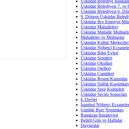
Av. Ş
Üsküdar Belediye Başkanl
Üsküdar Belediyesi 7. ve
İmar Sorunlarının Genel Ç
Üsküdar Belediyesi 6. Dö
9. Dönem Üsküdar Belediy
Çet
Üsküdar İlçe Emniyet Mü
Arakan Ner
Üsküdar Mahalleleri
Üsküdar Mahalle Muhtarla
Hüsam
Mahalleler ve Muhtarlar
Bayramın Mü
Üsküdar Kültür Merkezler
Üsküdar Nöbetçi Eczanele
Es
Üsküdar Bilgi Evleri
Ruhsal Yön
Üsküdar Semtleri
Üsküdar Okulları
Zülf
Üsküdar Otelleri
Üsküdar Kar
Üsküdar Camiileri
Üsküdar Resmi Kurumlar
Mus
Üsküdar Sağlık Kurumları
Üsküdar Spor Kulüpleri
Üsküdar Seçim Sonuçları
E-Devlet
İstanbul Nöbetçi Eczanele
Günlük Burç Yorumları
Ramazan İmsakiyesi
Belirli Gün ve Haftalar
Duyurular