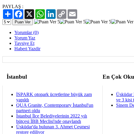
PAYLAŞ :
Paylaş
Facebook
X
WhatsApp
LinkedIn
Copy
Email
Link
Yorumlar (0)
Yorum Yaz
Tavsiye Et
Haberi Yazdir
İstanbul
En Çok Oku
İSPARK otopark ücretlerine büyük zam
Üsküdar 
yapıldı
ve 3 kişi 
QUA Granite, Contemporary İstanbul'un
Sinem De
partneri oldu
İstanbul İlçe Belediyelerinin 2022 yılı
bütçesi İBB Meclisi'nde onaylandı
Üsküdar'da bulunan 3. Ahmet Çeşmesi
restore ediliyor