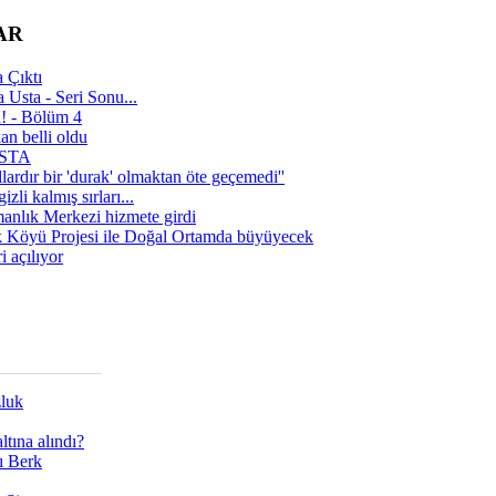
AR
 Çıktı
 Usta - Seri Sonu...
a! - Bölüm 4
n belli oldu
 USTA
lardır bir 'durak' olmaktan öte geçemedi''
zli kalmış sırları...
manlık Merkezi hizmete girdi
 Köyü Projesi ile Doğal Ortamda büyüyecek
i açılıyor
zluk
tına alındı?
ı Berk