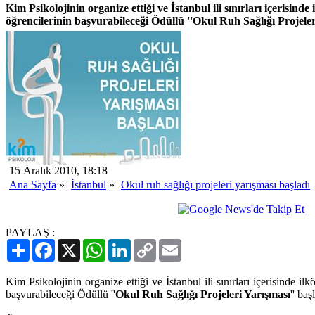
Kim Psikolojinin organize ettiği ve İstanbul ili sınırları içerisind
öğrencilerinin başvurabileceği Ödüllü ''Okul Ruh Sağlığı Projeleri
15 Aralık 2010, 18:18
Ana Sayfa
»
İstanbul
»
Okul ruh sağlığı projeleri yarışması başladı
PAYLAŞ :
Paylaş
Facebook
X
WhatsApp
LinkedIn
Copy
Email
Link
Kim Psikolojinin organize ettiği ve İstanbul ili sınırları içerisinde il
başvurabileceği Ödüllü ''
Okul Ruh Sağlığı Projeleri Yarışması
'' baş