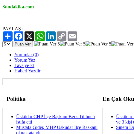
Sondakika.com
PAYLAŞ :
Paylaş
Facebook
X
WhatsApp
LinkedIn
Copy
Email
Link
Yorumlar (0)
Yorum Yaz
Tavsiye Et
Haberi Yazdir
Politika
En Çok Oku
Üsküdar CHP İlçe Başkanı Berk Tütüncü
Üsküdar 
istifa etti
ve 3 kişi 
Mustafa Gider, MHP Üsküdar İlçe Başkanı
Sinem De
olarak atandı