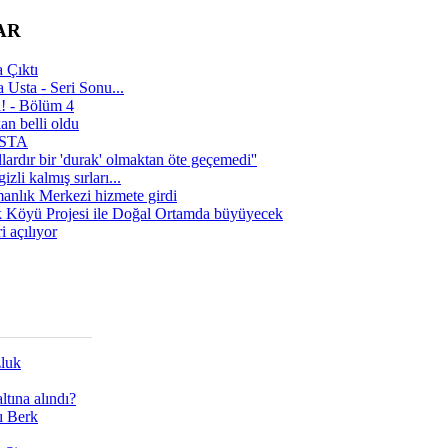
AR
 Çıktı
 Usta - Seri Sonu...
a! - Bölüm 4
n belli oldu
 USTA
lardır bir 'durak' olmaktan öte geçemedi''
zli kalmış sırları...
manlık Merkezi hizmete girdi
 Köyü Projesi ile Doğal Ortamda büyüyecek
i açılıyor
zluk
tına alındı?
ı Berk