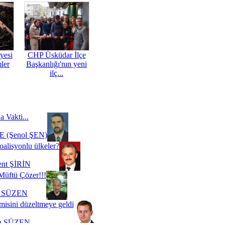
yesi
CHP Üsküdar İlçe
mler
Başkanlığı'nın yeni
ilç...
a Vakti...
 (Şenol ŞEN)
oalisyonlu ülkeler?
ent ŞİRİN
Müftü Çözer!!!
i SÜZEN
misini düzeltmeye geldi
a SÜZEN