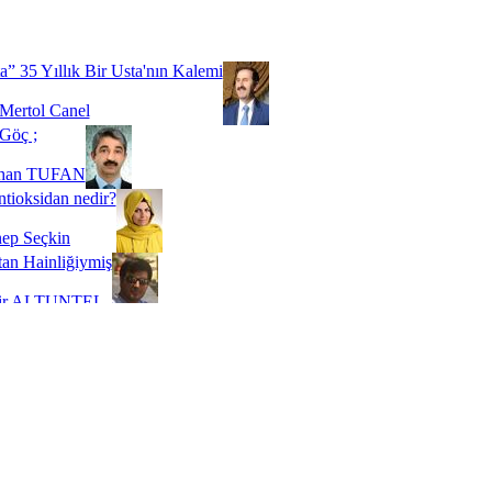
Biz buyuz...
 SOYSEVİNÇ
a” 35 Yıllık Bir Usta'nın Kalemi
Mertol Canel
Göç ;
ihan TUFAN
tioksidan nedir?
ep Seçkin
an Hainliğiymiş
kir ALTUNTEL
adde Bağımlılığı
t Kaymakçı
 Bir Süre De Olsa Burdayız
aş ŞENEL
ti Kalmadı Üstadım!