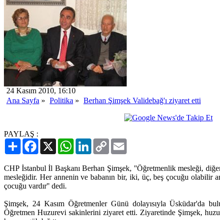
24 Kasım 2010, 16:10
Ana Sayfa
»
Politika
»
Berhan Şimşek Validebağ'ı ziyaret etti
PAYLAŞ :
Paylaş
Facebook
X
WhatsApp
LinkedIn
Copy
Email
Link
CHP İstanbul İl Başkanı Berhan Şimşek, ''Öğretmenlik mesleği, diğer
mesleğidir. Her annenin ve babanın bir, iki, üç, beş çocuğu olabilir 
çocuğu vardır'' dedi.
Şimşek, 24 Kasım Öğretmenler Günü dolayısıyla Üsküdar'da bul
Öğretmen Huzurevi sakinlerini ziyaret etti. Ziyaretinde Şimşek, huzur