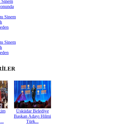
ı Sinem
yonunda
nı Sinem
dı
Neden
nı Sinem
dı
Neden
RİLER
kim
Üsküdar Belediye
Başkan Adayı Hilmi
...
Türk...