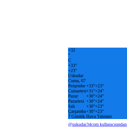
+
32
°
C
+
33°
+
23°
Uskudar
Cuma, 07
Perşembe
+
33°
+
23°
Cumartesi
+
31°
+
24°
Pazar
+
30°
+
24°
Pazartesi
+
30°
+
24°
Salı
+
30°
+
23°
Çarşamba
+
30°
+
23°
7 Günlük Hava Tahmini
@uskudar34com kullanıcısından