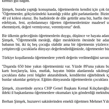
kırmızı gül dağıttı.
Şimşek, burada yaptığı konuşmada, öğretmenlerin kendisi için çok ö
''Öğretmenler, gökyüzündeki karanlığı yıldız gibi parlatanlardır. Bizi
40 yıl kölesi oluruz. Bu hadislerde de dile getirilir ama biz, harfin ötes
edebiyatı, feni, aydınlanmayı öğreten öğretmenlerimize maalesef u
ehemmiyeti, değeri vermiyoruz, veremiyoruz'' dedi.
Bir ülkenin geleceğinin öğretmenlerin duygu, düşünce ve hayata ada
Şimşek, ''Öğretmenlik mesleği, diğer mesleklerin ötesinde bir ada
babanın bir, iki üç beş çocuğu olabilir ama bir öğretmenin yüzlerce
yetiştireceği çocuklarla dünyayı değerlendirdiğimizde, öğretmenler biz
Türkiye koşullarında öğretmenlere yeterli değerin verilmediğini savun
''Dışarıda 650 bine yakın öğretmenimiz var. Yüzde 89'una yakını bu
kartı borçlarıyla, kira, mutfak, hayatın bütün alanlarında sıkılmış
çocuklara daha yeni bilgiler aktarabilmek, kendilerini eğitebilmek i
bunlar sıkıntılar getiriyor. Eğitim dünyasında öğretmenlerin çocuklara
Şimşek, ziyaretinde ayrıca CHP Genel Başkanı Kemal Kılıçdaroğlu'
ildeki il başkanlarına öğretmenlere okumaları için gönderdiği mektub
Berhan Şimşek, huzurevi sakinlerinden emekli öğretmen Mehmet Yılmaz