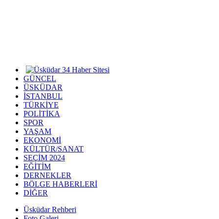
GÜNCEL
ÜSKÜDAR
İSTANBUL
TÜRKİYE
POLİTİKA
SPOR
YAŞAM
EKONOMİ
KÜLTÜR/SANAT
SEÇİM 2024
EĞİTİM
DERNEKLER
BÖLGE HABERLERİ
DİĞER
Üsküdar Rehberi
Foto Galeri