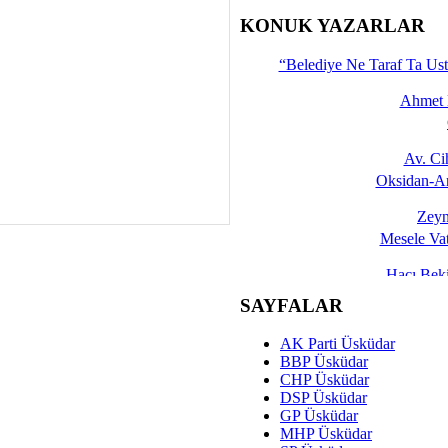
İşte 
KONUK YAZARLAR
Yalçın
“Belediye Ne Taraf Ta Ust
Ahmet 
Av. C
Oksidan-An
Zeyn
Mesele Vat
Hacı Be
Okullarda M
SAYFALAR
Mesu
AK Parti Üsküdar
Dünya Fani, Ama Kısa
BBP Üsküdar
CHP Üsküdar
Sav
DSP Üsküdar
Hukukun Adale
GP Üsküdar
MHP Üsküdar