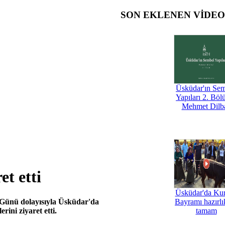
SON EKLENEN VİDE
Üsküdar'ın Se
Yapıları 2. Böl
Mehmet Dilb
t etti
Üsküdar'da Ku
Günü dolayısıyla Üsküdar'da
Bayramı hazırlık
ini ziyaret etti.
tamam