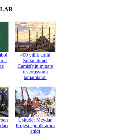
OLAR
mbol
400 yıllık tarihi
üm -
Sultanahmet
az
Camisi'nin minare
restorasyonu
tamamlandı
rban
Üsküdar Meydan
ları
Projesi için ilk adım
atıldı