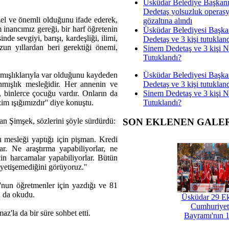
Üsküdar Belediye Başkan
Dedetaş yolsuzluk operas
zel ve önemli olduğunu ifade ederek,
gözaltına alındı
m inancımız gereği, bir harf öğretenin
Üsküdar Belediyesi Başka
inde sevgiyi, barışı, kardeşliği, ilimi,
Dedetaş ve 3 kişi tutuklan
zun yıllardan beri gerektiği önemi,
Sinem Dedetaş ve 3 kişi 
Tutuklandı?
Üsküdar Belediyesi Başka
nmışlıklarıyla var olduğunu kaydeden
Dedetaş ve 3 kişi tutuklan
nmışlık mesleğidir. Her annenin ve
Sinem Dedetaş ve 3 kişi 
, binlerce çocuğu vardır. Onların da
Tutuklandı?
im ışığımızdır'' diye konuştu.
an Şimşek, sözlerini şöyle sürdürdü:
SON EKLENEN GALE
 mesleği yaptığı için pişman. Kredi
lar. Ne araştırma yapabiliyorlar, ne
çin harcamalar yapabiliyorlar. Bütün
 yetişemediğini görüyoruz.''
nun öğretmenler için yazdığı ve 81
u da okudu.
Üsküdar 29 E
Cumhuriyet
'la da bir süre sohbet etti.
Bayramı'nın 1