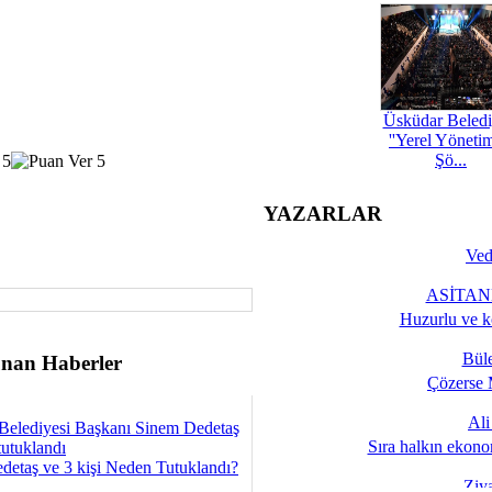
Üsküdar Beledi
''Yerel Yöneti
Şö...
YAZARLAR
Ved
ASİTANE
Huzurlu ve k
Bül
nan Haberler
Çözerse 
Al
Belediyesi Başkanı Sinem Dedetaş
Sıra halkın ekono
tutuklandı
detaş ve 3 kişi Neden Tutuklandı?
Ziy