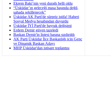
Ekrem Baki’nin yeni durağı belli oldu
“Üsküdar’ın geleceği masa başında değil,
sahada şekillenecek”
Üsküdar AK Parti'de sürpriz istifa! Haberi
Sosyal Medya hesabından duyurdu
Üsküdar İYİ Parti'de bayrak değişimi
Erdem Demir güven tazeledi
Başkan Demir'in listesi basına sızdırıldı
AK Parti Üsküdar İlçe Başkanlığı için Genç
ve Dinamik Başkan Adayı
MHP Üsküdar'dan istişare toplantısı