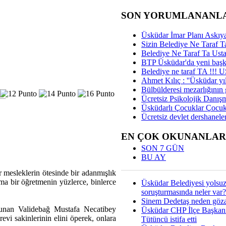
SON YORUMLANANL
Üsküdar İmar Planı Askıya
Sizin Belediye Ne Taraf Ta
Belediye Ne Taraf Ta Ust
BTP Üsküdar'da yeni başka
Belediye ne taraf TA !!!
Ahmet Kılıç : ''Üsküdar yıl
Bülbülderesi mezarlığının gi
Ücretsiz Psikolojik Danış
Üsküdarlı Çocuklar Çocuk
Ücretsiz devlet dershaneler
EN ÇOK OKUNANLAR
SON 7 GÜN
BU AY
 mesleklerin ötesinde bir adanmışlık
ama bir öğretmenin yüzlerce, binlerce
Üsküdar Belediyesi yolsu
soruşturmasında neler var?
Sinem Dedetaş neden gözal
unan Validebağ Mustafa Necatibey
Üsküdar CHP İlçe Başkan
evi sakinlerinin elini öperek, onlara
Tütüncü istifa etti