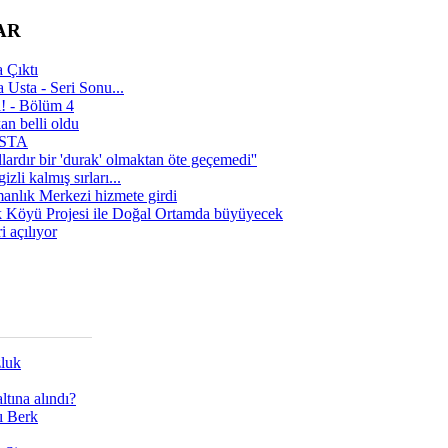
AR
 Çıktı
 Usta - Seri Sonu...
a! - Bölüm 4
n belli oldu
 USTA
lardır bir 'durak' olmaktan öte geçemedi''
zli kalmış sırları...
manlık Merkezi hizmete girdi
 Köyü Projesi ile Doğal Ortamda büyüyecek
i açılıyor
zluk
tına alındı?
ı Berk