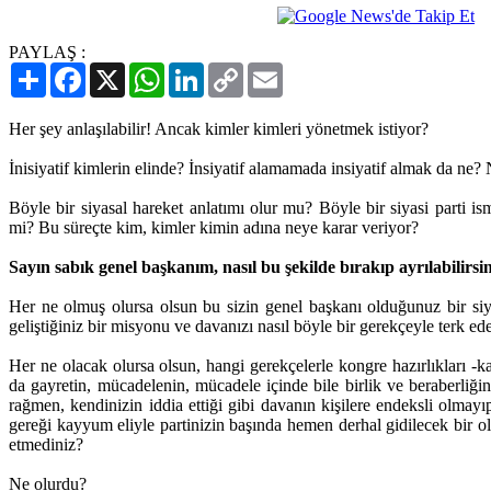
PAYLAŞ :
Paylaş
Facebook
X
WhatsApp
LinkedIn
Copy
Email
Link
Her şey anlaşılabilir! Ancak kimler kimleri yönetmek istiyor?
İnisiyatif kimlerin elinde? İnsiyatif alamamada insiyatif almak da ne?
Böyle bir siyasal hareket anlatımı olur mu? Böyle bir siyasi parti i
mi? Bu süreçte kim, kimler kimin adına neye karar veriyor?
Sayın sabık genel başkanım, nasıl bu şekilde bırakıp ayrılabilirsi
Her ne olmuş olursa olsun bu sizin genel başkanı olduğunuz bir siy
geliştiğiniz bir misyonu ve davanızı nasıl böyle bir gerekçeyle terk e
Her ne olacak olursa olsun, hangi gerekçelerle kongre hazırlıkları -
da gayretin, mücadelenin, mücadele içinde bile birlik ve beraberliği
rağmen, kendinizin iddia ettiği gibi davanın kişilere endeksli olmay
gereği kayyum eliyle partinizin başında hemen derhal gidilecek bir o
etmediniz?
Ne olurdu?