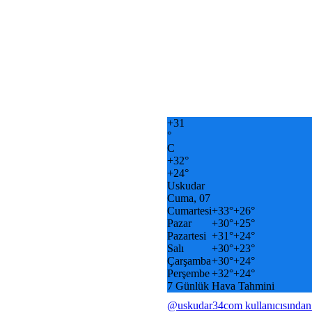
+
31
°
C
+
32°
+
24°
Uskudar
Cuma, 07
Cumartesi
+
33°
+
26°
Pazar
+
30°
+
25°
Pazartesi
+
31°
+
24°
Salı
+
30°
+
23°
Çarşamba
+
30°
+
24°
Perşembe
+
32°
+
24°
7 Günlük Hava Tahmini
@uskudar34com kullanıcısından