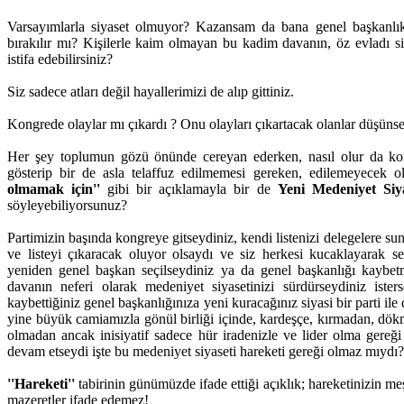
Varsayımlarla siyaset olmuyor? Kazansam da bana genel başkanlık
bırakılır mı? Kişilerle kaim olmayan bu kadim davanın, öz evladı si
istifa edebilirsiniz?
Siz sadece atları değil hayallerimizi de alıp gittiniz.
Kongrede olaylar mı çıkardı ? Onu olayları çıkartacak olanlar düşünse
Her şey toplumun gözü önünde cereyan ederken, nasıl olur da kon
gösterip bir de asla telaffuz edilmemesi gereken, edilemeyecek 
olmamak için''
gibi bir açıklamayla bir de
Yeni Medeniyet Siya
söyleyebiliyorsunuz?
Partimizin başında kongreye gitseydiniz, kendi listenizi delegelere su
ve listeyi çıkaracak oluyor olsaydı ve siz herkesi kucaklayarak s
yeniden genel başkan seçilseydiniz ya da genel başkanlığı kaybet
davanın neferi olarak medeniyet siyasetinizi sürdürseydiniz ister
kaybettiğiniz genel başkanlığınıza yeni kuracağınız siyasi bir parti il
yine büyük camiamızla gönül birliği içinde, kardeşçe, kırmadan, d
olmadan ancak inisiyatif sadece hür iradenizle ve lider olma gereği
devam etseydi işte bu medeniyet siyaseti hareketi gereği olmaz mıydı?
''Hareketi''
tabirinin günümüzde ifade ettiği açıklık; hareketinizin m
mazeretler ifade edemez!