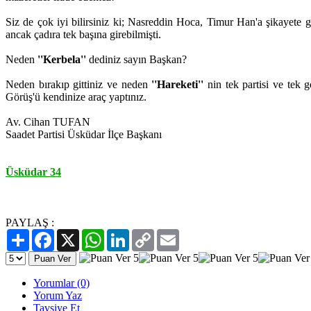
Siz de çok iyi bilirsiniz ki; Nasreddin Hoca, Timur Han'a şikayete 
ancak çadıra tek başına girebilmişti.
Neden
''Kerbela''
dediniz sayın Başkan?
Neden bırakıp gittiniz ve neden
''Hareketi''
nin tek partisi ve tek 
Görüş'ü kendinize araç yaptınız.
Av. Cihan TUFAN
Saadet Partisi Üsküdar İlçe Başkanı
Üsküdar 34
PAYLAŞ :
Paylaş
Facebook
X
WhatsApp
LinkedIn
Copy
Email
Link
Yorumlar (0)
Yorum Yaz
Tavsiye Et