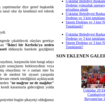
Üsküdar Belediye Başkan
Dedetaş yolsuzluk operas
 yaptırmazlar diye genel başkanlık
gözaltına alındı
z nasıl olur da kendinizi red ederek
Üsküdar Belediyesi Başka
Dedetaş ve 3 kişi tutuklan
Sinem Dedetaş ve 3 kişi 
Tutuklandı?
ydi.
Üsküdar Belediyesi Başka
Dedetaş ve 3 kişi tutuklan
grede çıkabilecek olayları gerekçe
Sinem Dedetaş ve 3 kişi 
olan
''İkinci bir Kerbela'ya neden
Tutuklandı?
seti
iddiasıyla harekete geçtiğinizi
SON EKLENEN GALE
nsaydınız, karşınızda kim hangi adayı
eçim sonuçlarını bekleseydiniz veya
miş olsaydınız ve o zaman ister bu
se de medeni bir siyaset yarışında
e devam etmek istediğinizi açıklayarak
ökmeden
''ne mağrur ne de mağdur''
 kendi kararınızla gideceğiniz yolda
Üsküdar 29 E
Cumhuriyet
Bayramı'nın 1
eşruiyetini bugün şikayetçi olduğunuz