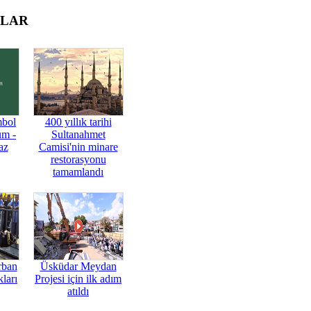
OLAR
mbol
400 yıllık tarihi
üm -
Sultanahmet
az
Camisi'nin minare
restorasyonu
tamamlandı
rban
Üsküdar Meydan
ları
Projesi için ilk adım
atıldı