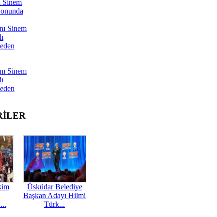
ı Sinem
yonunda
nı Sinem
dı
Neden
nı Sinem
dı
Neden
RİLER
kim
Üsküdar Belediye
Başkan Adayı Hilmi
...
Türk...