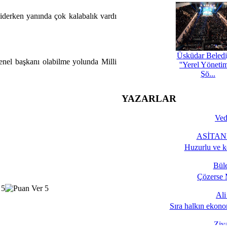
giderken yanında çok kalabalık vardı
Üsküdar Beledi
genel başkanı olabilme yolunda Milli
''Yerel Yöneti
Şö...
YAZARLAR
Ved
ASİTANE
Huzurlu ve k
Bül
Çözerse 
Al
Sıra halkın ekono
Ziy