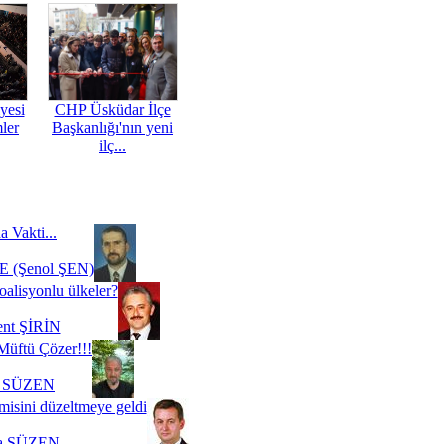
yesi
CHP Üsküdar İlçe
mler
Başkanlığı'nın yeni
ilç...
a Vakti...
 (Şenol ŞEN)
oalisyonlu ülkeler?
ent ŞİRİN
Müftü Çözer!!!
i SÜZEN
misini düzeltmeye geldi
a SÜZEN