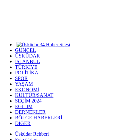
GÜNCEL
ÜSKÜDAR
İSTANBUL
TÜRKİYE
POLİTİKA
SPOR
YAŞAM
EKONOMİ
KÜLTÜR/SANAT
SEÇİM 2024
EĞİTİM
DERNEKLER
BÖLGE HABERLERİ
DİĞER
Üsküdar Rehberi
Foto Galeri