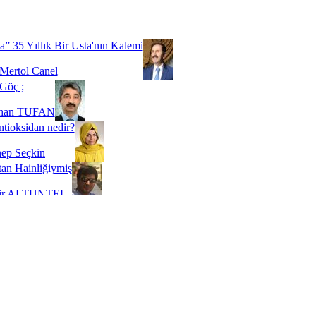
Biz buyuz...
 SOYSEVİNÇ
a” 35 Yıllık Bir Usta'nın Kalemi
Mertol Canel
Göç ;
ihan TUFAN
tioksidan nedir?
ep Seçkin
an Hainliğiymiş
kir ALTUNTEL
adde Bağımlılığı
t Kaymakçı
 Bir Süre De Olsa Burdayız
aş ŞENEL
ti Kalmadı Üstadım!