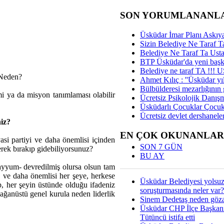
SON YORUMLANANL
Üsküdar İmar Planı Askıya
Sizin Belediye Ne Taraf Ta
Belediye Ne Taraf Ta Ust
BTP Üsküdar'da yeni başka
Belediye ne taraf TA !!!
 Neden?
Ahmet Kılıç : ''Üsküdar yıl
Bülbülderesi mezarlığının gi
smi ya da misyon tanımlaması olabilir
Ücretsiz Psikolojik Danış
Üsküdarlı Çocuklar Çocuk
Ücretsiz devlet dershaneler
niz?
EN ÇOK OKUNANLAR
asi partiyi ve daha önemlisi içinden
SON 7 GÜN
derek bırakıp gidebiliyorsunuz?
BU AY
kayyum- devredilmiş olursa olsun tam
n ve daha önemlisi her şeye, herkese
Üsküdar Belediyesi yolsu
ıp, her şeyin üstünde olduğu ifadeniz
soruşturmasında neler var?
lağanüstü genel kurula neden liderlik
Sinem Dedetaş neden gözal
Üsküdar CHP İlçe Başkan
Tütüncü istifa etti