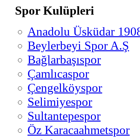
Spor Kulüpleri
Anadolu Üsküdar 190
Beylerbeyi Spor A.Ş
Bağlarbaşıspor
Çamlıcaspor
Çengelköyspor
Selimiyespor
Sultantepespor
Öz Karacaahmetspor