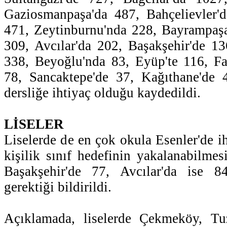
Gaziosmanpaşa'da 487, Bahçelievler'
471, Zeytinburnu'nda 228, Bayrampaşa
309, Avcılar'da 202, Başakşehir'de 1
338, Beyoğlu'nda 83, Eyüp'te 116, Fat
78, Sancaktepe'de 37, Kağıthane'de 4
dersliğe ihtiyaç olduğu kaydedildi.
LİSELER
Liselerde de en çok okula Esenler'de i
kişilik sınıf hedefinin yakalanabilmes
Başakşehir'de 77, Avcılar'da ise 8
gerektiği bildirildi.
Açıklamada, liselerde Çekmeköy, Tu