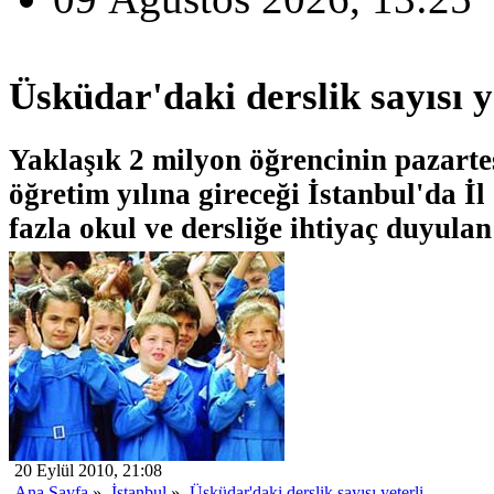
Üsküdar'daki derslik sayısı ye
Yaklaşık 2 milyon öğrencinin pazarte
öğretim yılına gireceği İstanbul'da İl
fazla okul ve dersliğe ihtiyaç duyulan 
20 Eylül 2010, 21:08
Ana Sayfa
»
İstanbul
»
Üsküdar'daki derslik sayısı yeterli...