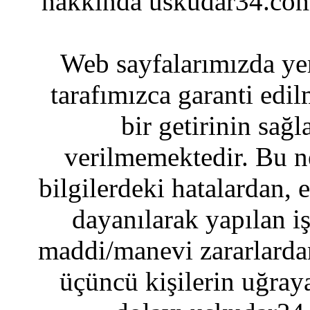
hakkında uskudar34.com
Web sayfalarımızda yer
tarafımızca garanti edil
bir getirinin sağ
verilmemektedir. Bu n
bilgilerdeki hatalardan, 
dayanılarak yapılan i
maddi/manevi zararlardan
üçüncü kişilerin uğraya