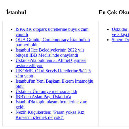
İstanbul
En Çok Oku
İSPARK otopark ücretlerine büyük zam
Üsküdar 
yapıldı
ve 3 kişi 
QUA Granite, Contemporary İstanbul'un
Sinem De
partneri oldu
İstanbul İlçe Belediyelerinin 2022 yılı
bütçesi İBB Meclisi'nde onaylandı
Üsküdar'da bulunan 3. Ahmet Çeşmesi
restore ediliyor
UKOME, Okul Servis Ücretlerine %11,5
zâm yaptı
İstanbul'un Yeni Başkanı Ekrem İmamoğlu
oldu
Üsküdar-Ümraniye metrosu açıldı
İBB'den Aslan Payı Üsküdar'a
İstanbul'da toplu ulaşım ücretlerine zam
geldi
Nezih Küçükerden; ''Paran yoksa Kız
Kulesi'ni izlemek de yok!''