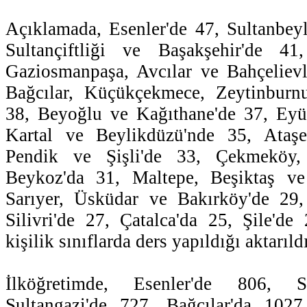
Açıklamada, Esenler'de 47, Sultanbeyl
Sultançiftliği ve Başakşehir'de 41
Gaziosmanpaşa, Avcılar ve Bahçelievl
Bağcılar, Küçükçekmece, Zeytinburn
38, Beyoğlu ve Kağıthane'de 37, Eyüp
Kartal ve Beylikdüzü'nde 35, Ataşe
Pendik ve Şişli'de 33, Çekmeköy
Beykoz'da 31, Maltepe, Beşiktaş ve
Sarıyer, Üsküdar ve Bakırköy'de 29
Silivri'de 27, Çatalca'da 25, Şile'd
kişilik sınıflarda ders yapıldığı aktarıldı
İlköğretimde, Esenler'de 806, Su
Sultangazi'de 727, Bağcılar'da 102