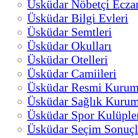
Üsküdar Nöbetçi Ecza
Üsküdar Bilgi Evleri
Üsküdar Semtleri
Üsküdar Okulları
Üsküdar Otelleri
Üsküdar Camiileri
Üsküdar Resmi Kurum
Üsküdar Sağlık Kurum
Üsküdar Spor Kulüple
Üsküdar Seçim Sonuçl