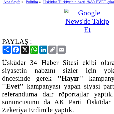
Ana Sayfa
»
Politika
»
Üsküdar Türkiye'nin özeti, %60 EVET çıka
PAYLAŞ :
Paylaş
Facebook
X
WhatsApp
LinkedIn
Copy
Email
Link
Üsküdar 34 Haber Sitesi ekibi olar
siyasetin nabzını sizler için yo
öncesinde gerek
''Hayır''
kampanya
''Evet''
kampanyası yapan siyasi parti
referanduma dair röportajlar yaptık
sonuncusunu da AK Parti Üsküdar 
Zekeriya Erdim'le yaptık.