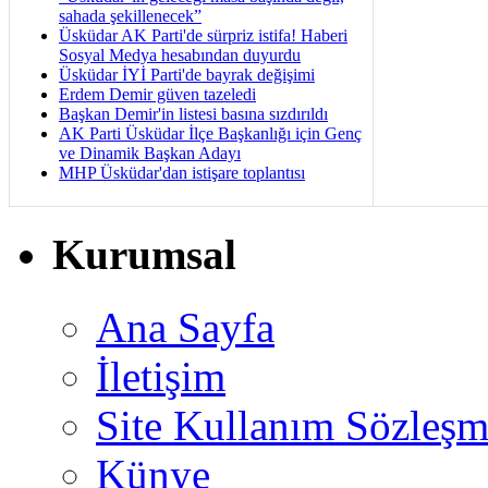
sahada şekillenecek”
Üsküdar AK Parti'de sürpriz istifa! Haberi
Sosyal Medya hesabından duyurdu
Üsküdar İYİ Parti'de bayrak değişimi
Erdem Demir güven tazeledi
Başkan Demir'in listesi basına sızdırıldı
AK Parti Üsküdar İlçe Başkanlığı için Genç
ve Dinamik Başkan Adayı
MHP Üsküdar'dan istişare toplantısı
Kurumsal
Ana Sayfa
İletişim
Site Kullanım Sözleşm
Künye