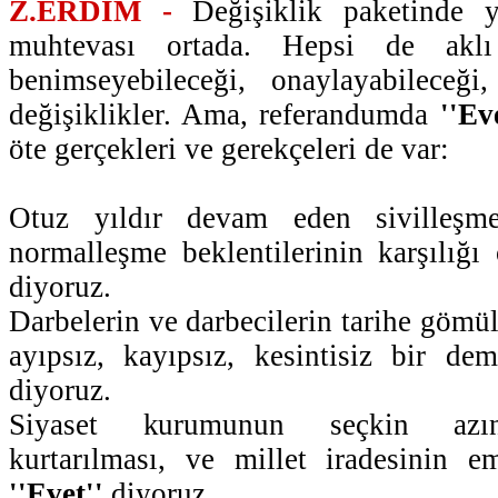
Z.ERDİM -
Değişiklik paketinde y
muhtevası ortada. Hepsi de aklı
benimseyebileceği, onaylayabileceği,
değişiklikler. Ama, referandumda
''Ev
öte gerçekleri ve gerekçeleri de var:
Otuz yıldır devam eden sivilleşme
normalleşme beklentilerinin karşılığ
diyoruz.
Darbelerin ve darbecilerin tarihe gömü
ayıpsız, kayıpsız, kesintisiz bir de
diyoruz.
Siyaset kurumunun seçkin azınl
kurtarılması, ve millet iradesinin e
''Evet''
diyoruz.