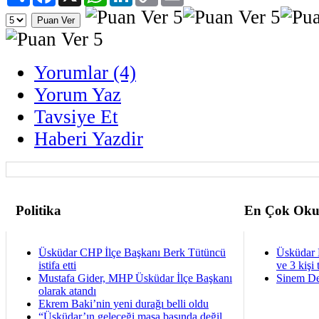
Link
Yorumlar (4)
Yorum Yaz
Tavsiye Et
Haberi Yazdir
Politika
En Çok Oku
Üsküdar CHP İlçe Başkanı Berk Tütüncü
Üsküdar 
istifa etti
ve 3 kişi 
Mustafa Gider, MHP Üsküdar İlçe Başkanı
Sinem De
olarak atandı
Ekrem Baki’nin yeni durağı belli oldu
“Üsküdar’ın geleceği masa başında değil,