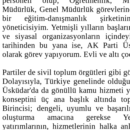
personeli olup; Öğretmenlik, Mü
Müdürlük, Genel Müdürlük görevleri
bir eğitim-danışmanlık şirketi
yöneticisiyim. Yetmişli yılların başları
ve siyasal organizasyonların içind
tarihinden bu yana ise, AK Parti Ü
olarak görev yapıyorum. Evli ve altı ç
Partiler de sivil toplum örgütleri gibi g
Dolayısıyla, Türkiye genelinde olduğu 
Üsküdar'da da gönüllü kamu hizmeti y
konseptini üç ana başlık altında t
Birincisi; dengeli, uyumlu ve başarı
oluşturma amacına gerekse Yer
yatırımlarının, hizmetlerinin halka an