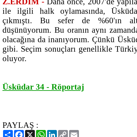
Z.ERDİM -
Daha önce, 2007'de yapıl
ile ilgili halk oylamasında, Üskü
çıkmıştı. Bu sefer de %60'ın alt
düşünüyorum. Bu oranın aynı zamanda
olacağına da inanıyorum. Çünkü Üsküd
gibi. Seçim sonuçları genellikle Türki
oluyor.
Üsküdar 34 - Röportaj
PAYLAŞ :
Paylaş
Facebook
X
WhatsApp
LinkedIn
Copy
Email