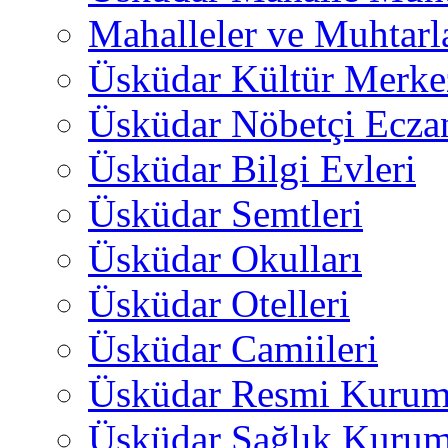
Mahalleler ve Muhtarl
Üsküdar Kültür Merkez
Üsküdar Nöbetçi Ecza
Üsküdar Bilgi Evleri
Üsküdar Semtleri
Üsküdar Okulları
Üsküdar Otelleri
Üsküdar Camiileri
Üsküdar Resmi Kurum
Üsküdar Sağlık Kurum