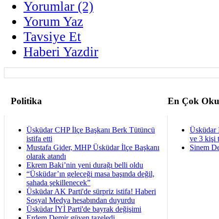
Yorumlar (2)
Yorum Yaz
Tavsiye Et
Haberi Yazdir
Politika
En Çok Oku
Üsküdar CHP İlçe Başkanı Berk Tütüncü
Üsküdar 
istifa etti
ve 3 kişi 
Mustafa Gider, MHP Üsküdar İlçe Başkanı
Sinem De
olarak atandı
Ekrem Baki’nin yeni durağı belli oldu
“Üsküdar’ın geleceği masa başında değil,
sahada şekillenecek”
Üsküdar AK Parti'de sürpriz istifa! Haberi
Sosyal Medya hesabından duyurdu
Üsküdar İYİ Parti'de bayrak değişimi
Erdem Demir güven tazeledi