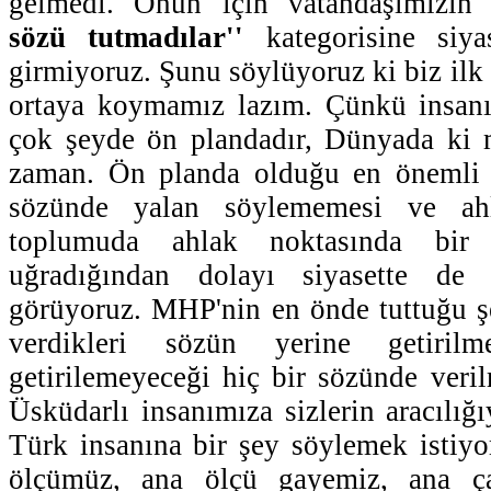
gelmedi. Onun için vatandaşımızı
sözü tutmadılar''
kategorisine siya
girmiyoruz. Şunu söylüyoruz ki biz ilk 
ortaya koymamız lazım. Çünkü insanı
çok şeyde ön plandadır, Dünyada ki m
zaman. Ön planda olduğu en önemli ş
sözünde yalan söylememesi ve ahl
toplumuda ahlak noktasında bir 
uğradığından dolayı siyasette de
görüyoruz. MHP'nin en önde tuttuğu şey
verdikleri sözün yerine getirilm
getirilemeyeceği hiç bir sözünde ver
Üsküdarlı insanımıza sizlerin aracılığı
Türk insanına bir şey söylemek istiyo
ölçümüz, ana ölçü gayemiz, ana ç