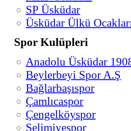
SP Üsküdar
Üsküdar Ülkü Ocaklar
Spor Kulüpleri
Anadolu Üsküdar 190
Beylerbeyi Spor A.Ş
Bağlarbaşıspor
Çamlıcaspor
Çengelköyspor
Selimiyespor