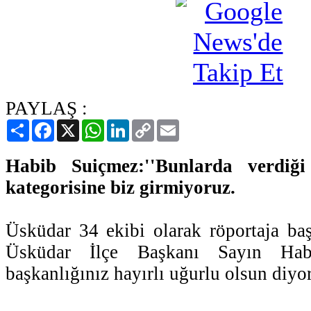
PAYLAŞ :
Paylaş
Facebook
X
WhatsApp
LinkedIn
Copy
Email
Link
Habib Suiçmez:''Bunlarda verdiği
kategorisine biz girmiyoruz.
Üsküdar 34 ekibi olarak röportaja 
Üsküdar İlçe Başkanı Sayın Hab
başkanlığınız hayırlı uğurlu olsun diyo