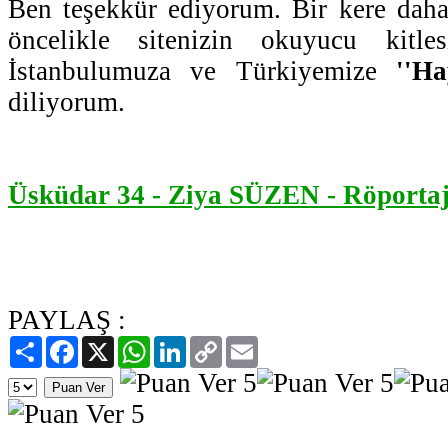
Ben teşekkür ediyorum. Bir kere daha s
öncelikle sitenizin okuyucu kitles
İstanbulumuza ve Türkiyemize
''Ha
diliyorum.
Üsküdar 34 - Ziya SÜZEN - Röporta
PAYLAŞ :
Paylaş
Facebook
X
WhatsApp
LinkedIn
Copy
Email
Link