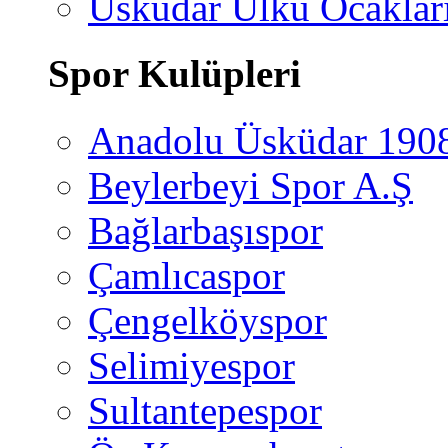
Üsküdar Ülkü Ocaklar
Spor Kulüpleri
Anadolu Üsküdar 190
Beylerbeyi Spor A.Ş
Bağlarbaşıspor
Çamlıcaspor
Çengelköyspor
Selimiyespor
Sultantepespor