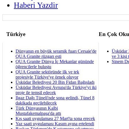
Haberi Yazdir
Türkiye
En Çok Oku
Dünyanın en büyük seramik fuarı Cersaie'de
Üsküdar 
QUA Granite rüzgarı esti
ve 3 kişi 
QUA Granite Dünya İç Mekanlar gününde
Sinem De
öğrencilerle buluştu
QUA Granite sektöründe ilk ve tek
projesiyle Türkiye'ye örnek oluyor
Üsküdar Belediyesi 20 Bin Fidan Bağışladı
Üsküdar Belediyesi Avrupa'da Türkiye'yi iki
proje ile temsil edecek
Ilgaz Dağı Tüneli'nde sona gelindi, Tünel 8
dakikada geçilebilecek
Türk Dünyasının Kalbi
Mustafakemalpaşa'da attı
Kış saati uygulaması 27 Mart'ta sona erecek
Yaz saati uygulaması Kasım ayına ertelendi
Başkan Türkmen'de Kastamonu çıkartması