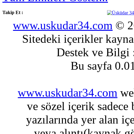
Takip Et :
www.uskudar34.com
© 20
Sitedeki içerikler kayn
Destek ve Bilgi
Bu sayfa 0.0
www.uskudar34.com
web
ve sözel içerik sadece
yazılarında yer alan iç
veya alıntı(kaynak gö