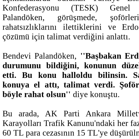
Konfederasyonu (TESK) Genel 
Palandöken, görüşmede, şoförl
rahatsızlıklarını ilettiklerini ve E
çözümü için talimat verdiğini anlattı.
Bendevi Palandöken,
''Başbakan Erd
durumunu bildiğini, konunun düzelt
etti. Bu konu halloldu bilinsin.
konuya el attı, talimat verdi. Şof
böyle rahat olsun''
diye konuştu.
Bu arada, AK Parti Ankara Millet
Karayolları Trafik Kanunu'ndaki her fa
60 TL para cezasının 15 TL'ye düşürü