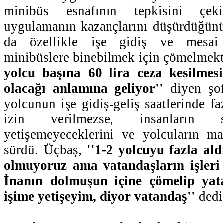
minibüs esnafının tepkisini çek
uygulamanın kazançlarını düşürdüğünü
da özellikle işe gidiş ve mesai 
minibüslere binebilmek için çömelmekt
yolcu başına 60 lira ceza kesilmes
olacağı anlamına geliyor''
diyen şo
yolcunun işe gidiş-geliş saatlerinde f
izin verilmezse, insanların sa
yetişemeyeceklerini ve yolcuların ma
sürdü. Üçbaş,
''1-2 yolcuyu fazla al
olmuyoruz ama vatandaşların işleri 
İnanın dolmuşun içine çömelip yata
işime yetişeyim, diyor vatandaş''
dedi