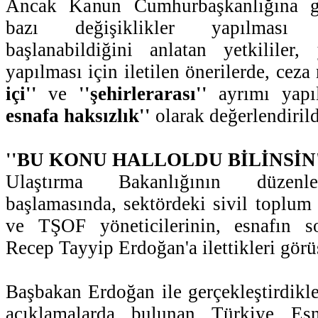
Ancak Kanun Cumhurbaşkanlığına gö
bazı değişiklikler yapılması 
başlanabildiğini anlatan yetkililer
yapılması için iletilen önerilerde, cez
içi''
ve
''şehirlerarası''
ayrımı yap
esnafa haksızlık''
olarak değerlendirild
''BU KONU HALLOLDU BİLİNSİN'
Ulaştırma Bakanlığının düzenle
başlamasında, sektördeki sivil toplu
ve TŞOF yöneticilerinin, esnafın s
Recep Tayyip Erdoğan'a ilettikleri görü
Başbakan Erdoğan ile gerçekleştirdikle
açıklamalarda bulunan Türkiye Esn