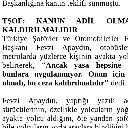
Başkanlığına kanun teklifi sunmuştu.
TŞOF: KANUN ADİL OLM
KALDIRILMALIDIR
Türkiye Şoförler ve Otomobilciler 
Başkanı Fevzi Apaydın, otobüsle
metrolarda yüzlerce kişinin ayakta yol
belirterek,
''Ancak yasa hepsine 
bunlara uygulanmıyor. Onun için
olmalı, bu ceza kaldırılmalıdır''
dedi.
Fevzi Apaydın, yaptığı yazılı a
sürücülerinin, özellikle yolcuların yo
ayakta yolcu aldığını, öte yandan şof
bile yolcuların zorla araçlara bindiğini b