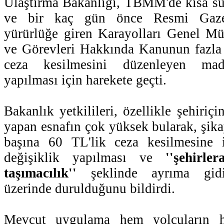
Ulaştırma Bakanlığı, TBMM'de kısa sü
ve bir kaç gün önce Resmi Gazet
yürürlüğe giren Karayolları Genel Mü
ve Görevleri Hakkında Kanunun fazla
ceza kesilmesini düzenleyen madd
yapılması için harekete geçti.
Bakanlık yetkilileri, özellikle şehiriçi
yapan esnafın çok yüksek bularak, şikay
başına 60 TL'lik ceza kesilmesine 
değişiklik yapılması ve
''şehirler
taşımacılık''
şeklinde ayrıma gidilm
üzerinde durulduğunu bildirdi.
Mevcut uygulama hem yolcuların