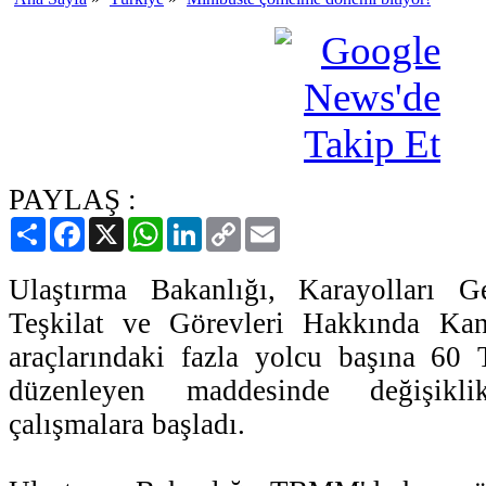
PAYLAŞ :
Paylaş
Facebook
X
WhatsApp
LinkedIn
Copy
Email
Link
Ulaştırma Bakanlığı, Karayolları 
Teşkilat ve Görevleri Hakkında Kan
araçlarındaki fazla yolcu başına 60 
düzenleyen maddesinde değişikl
çalışmalara başladı.