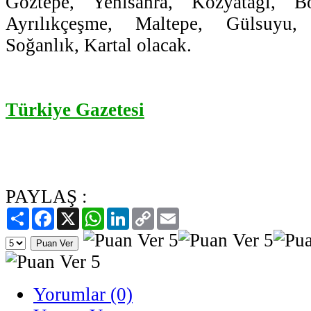
Göztepe, Yenisahra, Kozyatağı, Bo
Ayrılıkçeşme, Maltepe, Gülsuyu, 
Soğanlık, Kartal olacak.
Türkiye Gazetesi
PAYLAŞ :
Paylaş
Facebook
X
WhatsApp
LinkedIn
Copy
Email
Link
Yorumlar (0)