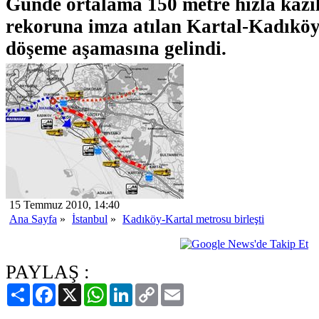
Günde ortalama 150 metre hızla kazı
rekoruna imza atılan Kartal-Kadıkö
döşeme aşamasına gelindi.
15 Temmuz 2010, 14:40
Ana Sayfa
»
İstanbul
»
Kadıköy-Kartal metrosu birleşti
PAYLAŞ :
Paylaş
Facebook
X
WhatsApp
LinkedIn
Copy
Email
Link