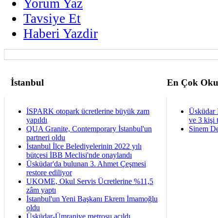
Yorum Yaz
Tavsiye Et
Haberi Yazdir
İstanbul
En Çok Oku
İSPARK otopark ücretlerine büyük zam
Üsküdar 
yapıldı
ve 3 kişi 
QUA Granite, Contemporary İstanbul'un
Sinem De
partneri oldu
İstanbul İlçe Belediyelerinin 2022 yılı
bütçesi İBB Meclisi'nde onaylandı
Üsküdar'da bulunan 3. Ahmet Çeşmesi
restore ediliyor
UKOME, Okul Servis Ücretlerine %11,5
zâm yaptı
İstanbul'un Yeni Başkanı Ekrem İmamoğlu
oldu
Üsküdar-Ümraniye metrosu açıldı