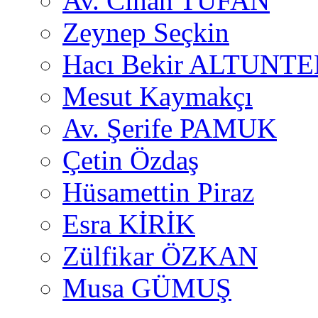
Av. Cihan TUFAN
Zeynep Seçkin
Hacı Bekir ALTUNTE
Mesut Kaymakçı
Av. Şerife PAMUK
Çetin Özdaş
Hüsamettin Piraz
Esra KİRİK
Zülfikar ÖZKAN
Musa GÜMUŞ