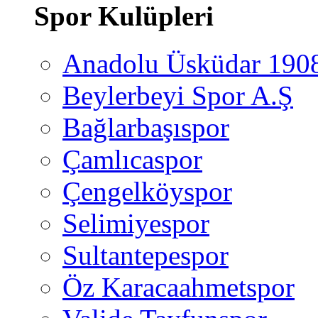
Spor Kulüpleri
Anadolu Üsküdar 190
Beylerbeyi Spor A.Ş
Bağlarbaşıspor
Çamlıcaspor
Çengelköyspor
Selimiyespor
Sultantepespor
Öz Karacaahmetspor