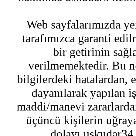
Web sayfalarımızda yer
tarafımızca garanti edil
bir getirinin sağ
verilmemektedir. Bu n
bilgilerdeki hatalardan, 
dayanılarak yapılan i
maddi/manevi zararlardan
üçüncü kişilerin uğraya
dolayı uskudar34