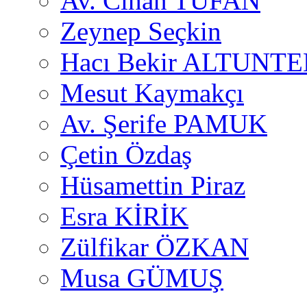
Av. Cihan TUFAN
Zeynep Seçkin
Hacı Bekir ALTUNTE
Mesut Kaymakçı
Av. Şerife PAMUK
Çetin Özdaş
Hüsamettin Piraz
Esra KİRİK
Zülfikar ÖZKAN
Musa GÜMUŞ