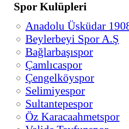
Spor Kulüpleri
Anadolu Üsküdar 190
Beylerbeyi Spor A.Ş
Bağlarbaşıspor
Çamlıcaspor
Çengelköyspor
Selimiyespor
Sultantepespor
Öz Karacaahmetspor