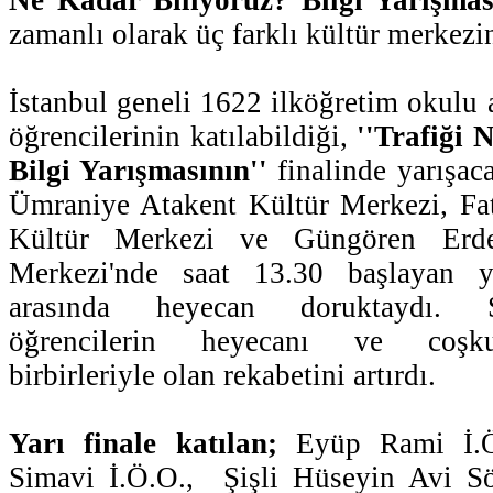
zamanlı olarak üç farklı kültür merkezi
İstanbul geneli 1622 ilköğretim okulu a
öğrencilerinin katılabildiği,
''Trafiği 
Bilgi Yarışmasının''
finalinde yarışaca
Ümraniye Atakent Kültür Merkezi, Fat
Kültür Merkezi ve Güngören Erd
Merkezi'nde saat 13.30 başlayan ya
arasında heyecan doruktaydı. S
öğrencilerin heyecanı ve coşku
birbirleriyle olan rekabetini artırdı.
Yarı finale katılan;
Eyüp Rami İ.Ö
Simavi İ.Ö.O., Şişli Hüseyin Avi Sö