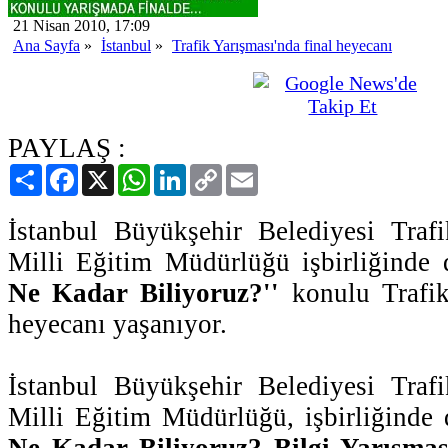
21 Nisan 2010, 17:09
Ana Sayfa
»
İstanbul
»
Trafik Yarışması'nda final heyecanı
PAYLAŞ :
Paylaş
Facebook
X
WhatsApp
LinkedIn
Copy
Email
Link
İstanbul Büyükşehir Belediyesi Traf
Milli Eğitim Müdürlüğü işbirliğinde
Ne Kadar Biliyoruz?''
konulu Trafik
heyecanı yaşanıyor.
İstanbul Büyükşehir Belediyesi Traf
Milli Eğitim Müdürlüğü, işbirliğinde
Ne Kadar Biliyoruz? Bilgi Yarışmas