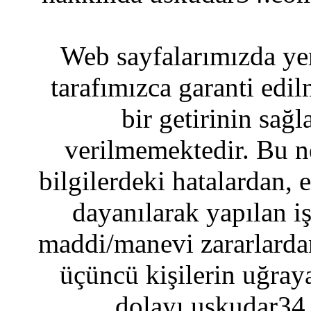
Web sayfalarımızda yer
tarafımızca garanti edil
bir getirinin sağ
verilmemektedir. Bu n
bilgilerdeki hatalardan, 
dayanılarak yapılan i
maddi/manevi zararlardan
üçüncü kişilerin uğraya
dolayı uskudar34