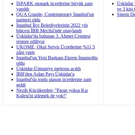
İSPARK otopark ücretlerine büyük zam
Üsküdar 
yapıldı
ve 3 kişi 
QUA Granite, Contemporary İstanbul'un
Sinem De
partneri oldu
İstanbul İlçe Belediyelerinin 2022 yılı
bütçesi İBB Meclisi'nde onaylandı
Üsküdar'da bulunan 3. Ahmet Çeşmesi
restore ediliyor
UKOME, Okul Servis Ücretlerine %11,5
zâm yaptı
İstanbul'un Yeni Başkanı Ekrem İmamoğlu
oldu
Üsküdar-Ümraniye metrosu açıldı
İBB'den Aslan Payı Üsküdar'a
İstanbul'da toplu ulaşım ücretlerine zam
geldi
Nezih Küçükerden; ''Paran yoksa Kız
Kulesi'ni izlemek de yok!''