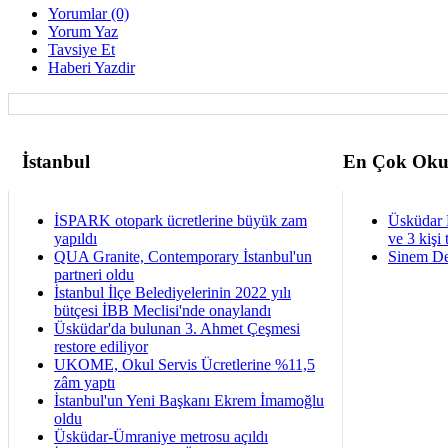
Yorumlar (0)
Yorum Yaz
Tavsiye Et
Haberi Yazdir
İstanbul
En Çok Oku
İSPARK otopark ücretlerine büyük zam
Üsküdar 
yapıldı
ve 3 kişi 
QUA Granite, Contemporary İstanbul'un
Sinem De
partneri oldu
İstanbul İlçe Belediyelerinin 2022 yılı
bütçesi İBB Meclisi'nde onaylandı
Üsküdar'da bulunan 3. Ahmet Çeşmesi
restore ediliyor
UKOME, Okul Servis Ücretlerine %11,5
zâm yaptı
İstanbul'un Yeni Başkanı Ekrem İmamoğlu
oldu
Üsküdar-Ümraniye metrosu açıldı