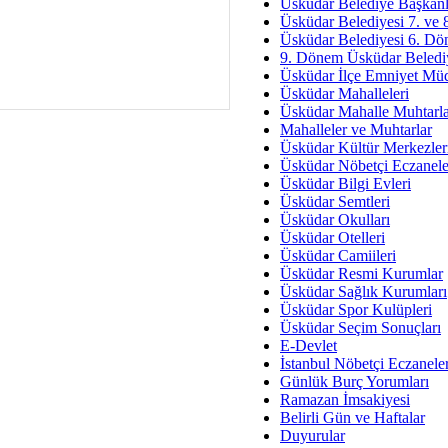
Av. Ş
Üsküdar Belediye Başkanl
Üsküdar Belediyesi 7. ve
İmar Sorunlarının Genel Ç
Üsküdar Belediyesi 6. Dö
9. Dönem Üsküdar Belediy
Çet
Üsküdar İlçe Emniyet Mü
Arakan Ner
Üsküdar Mahalleleri
Üsküdar Mahalle Muhtarla
Hüsam
Mahalleler ve Muhtarlar
Bayramın Mü
Üsküdar Kültür Merkezler
Üsküdar Nöbetçi Eczanele
Es
Üsküdar Bilgi Evleri
Ruhsal Yön
Üsküdar Semtleri
Üsküdar Okulları
Zülf
Üsküdar Otelleri
Üsküdar Kar
Üsküdar Camiileri
Üsküdar Resmi Kurumlar
Mus
Üsküdar Sağlık Kurumları
Üsküdar Spor Kulüpleri
Üsküdar Seçim Sonuçları
E-Devlet
İstanbul Nöbetçi Eczanele
Günlük Burç Yorumları
Ramazan İmsakiyesi
Belirli Gün ve Haftalar
Duyurular