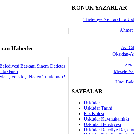
İşte 
KONUK YAZARLAR
Yalçın
“Belediye Ne Taraf Ta Ust
Ahmet 
Av. C
nan Haberler
Oksidan-An
Zeyn
Belediyesi Başkanı Sinem Dedetaş
tutuklandı
Mesele Vat
detaş ve 3 kişi Neden Tutuklandı?
Hacı Be
Okullarda M
SAYFALAR
Mesu
Üsküdar
Dünya Fani, Ama Kısa
Üsküdar Tarihi
Kız Kulesi
Sav
Üsküdar Kaymakamlığı
Hukukun Adale
Üsküdar Belediyesi
Üsküdar Belediye Başkan