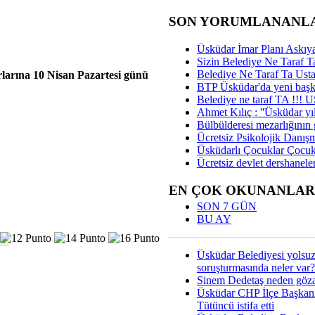
SON YORUMLANANL
Üsküdar İmar Planı Askıya
Sizin Belediye Ne Taraf Ta
Belediye Ne Taraf Ta Ust
urlarına 10 Nisan Pazartesi günü
BTP Üsküdar'da yeni başka
Belediye ne taraf TA !!!
Ahmet Kılıç : ''Üsküdar yıl
Bülbülderesi mezarlığının gi
Ücretsiz Psikolojik Danış
Üsküdarlı Çocuklar Çocuk
Ücretsiz devlet dershaneler
EN ÇOK OKUNANLAR
SON 7 GÜN
BU AY
Üsküdar Belediyesi yolsu
soruşturmasında neler var?
Sinem Dedetaş neden gözal
Üsküdar CHP İlçe Başkan
Tütüncü istifa etti