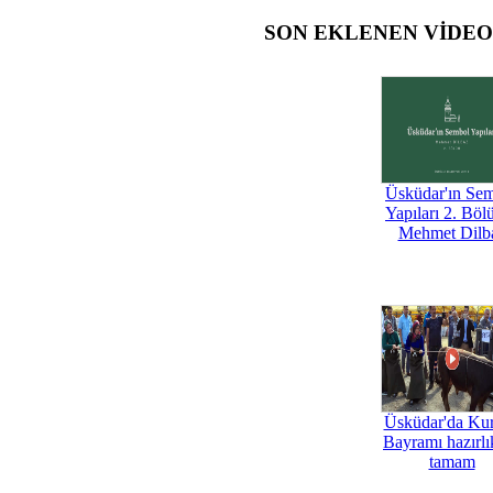
SON EKLENEN VİDE
Üsküdar'ın Se
Yapıları 2. Böl
Mehmet Dilb
Üsküdar'da Ku
Bayramı hazırlık
tamam