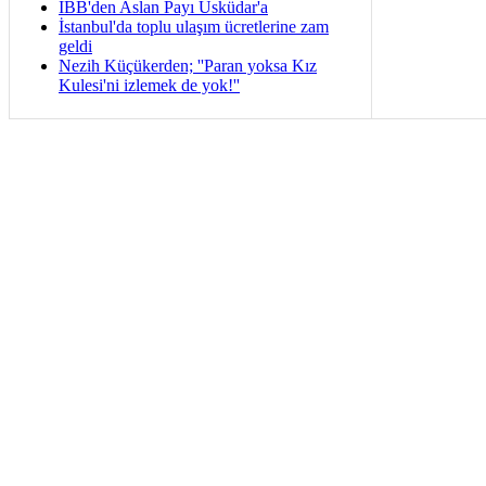
İBB'den Aslan Payı Üsküdar'a
İstanbul'da toplu ulaşım ücretlerine zam
geldi
Nezih Küçükerden; ''Paran yoksa Kız
Kulesi'ni izlemek de yok!''