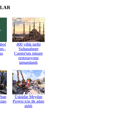
OLAR
mbol
400 yıllık tarihi
üm -
Sultanahmet
az
Camisi'nin minare
restorasyonu
tamamlandı
rban
Üsküdar Meydan
ları
Projesi için ilk adım
atıldı