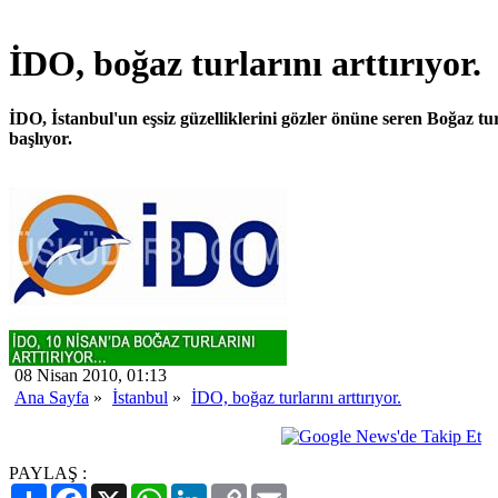
İDO, boğaz turlarını arttırıyor.
İDO, İstanbul'un eşsiz güzelliklerini gözler önüne seren Boğaz t
başlıyor.
08 Nisan 2010, 01:13
Ana Sayfa
»
İstanbul
»
İDO, boğaz turlarını arttırıyor.
PAYLAŞ :
Paylaş
Facebook
X
WhatsApp
LinkedIn
Copy
Email