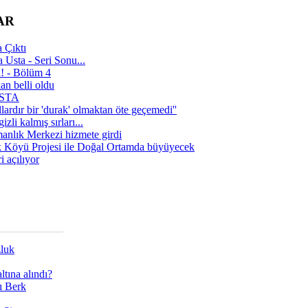
AR
 Çıktı
 Usta - Seri Sonu...
a! - Bölüm 4
n belli oldu
 USTA
lardır bir 'durak' olmaktan öte geçemedi''
zli kalmış sırları...
manlık Merkezi hizmete girdi
 Köyü Projesi ile Doğal Ortamda büyüyecek
i açılıyor
zluk
tına alındı?
ı Berk