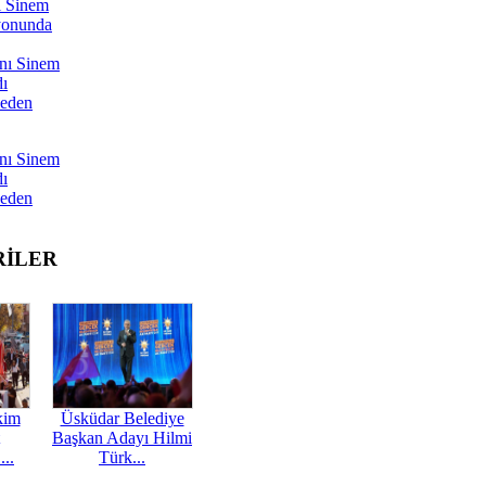
ı Sinem
yonunda
nı Sinem
dı
Neden
nı Sinem
dı
Neden
RİLER
kim
Üsküdar Belediye
Başkan Adayı Hilmi
...
Türk...