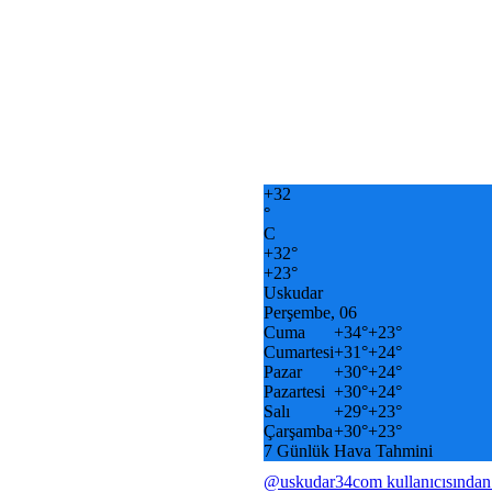
+
32
°
C
+
32°
+
23°
Uskudar
Perşembe, 06
Cuma
+
34°
+
23°
Cumartesi
+
31°
+
24°
Pazar
+
30°
+
24°
Pazartesi
+
30°
+
24°
Salı
+
29°
+
23°
Çarşamba
+
30°
+
23°
7 Günlük Hava Tahmini
@uskudar34com kullanıcısından