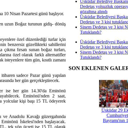
Üsküdar Belediye Başkan
Dedetaş yolsuzluk operas
gözaltına alındı
na 10 Nisan Pazartesi günü başlıyor.
Üsküdar Belediyesi Başka
Dedetaş ve 3 kişi tutuklan
üren uzun Boğaz turunun gidiş- dönüş
Sinem Dedetaş ve 3 kişi 
Tutuklandı?
yenlere özel düzenlediği turlar için
Üsküdar Belediyesi Başka
nin benzersiz güzellikteki sahillerini
Dedetaş ve 3 kişi tutuklan
ğa çıkma fırsatı sunan boğaz turları,
Sinem Dedetaş ve 3 kişi 
rına özel olarak farklı alternatifler
Tutuklandı?
k isteyenlere tüm gün, kısıtlı zamanı
SON EKLENEN GALE
n itibaren sadece Pazar günü yapılan
arasında her gün gerçekleştirecek.
ler ise her gün 14.30'da Eminönü
layabilecek. Eminönü'nden 2 saat,
a yolcular kişi başı 15 TL ödeyerek
Üsküdar 29 E
Cumhuriyet
ğı ve Anadolu Kavağı güzergahında
Bayramı'nın 1
 Eminönü İskelesi'nden başlayacak.
TL, tek yön ücreti ise 15 TL olarak