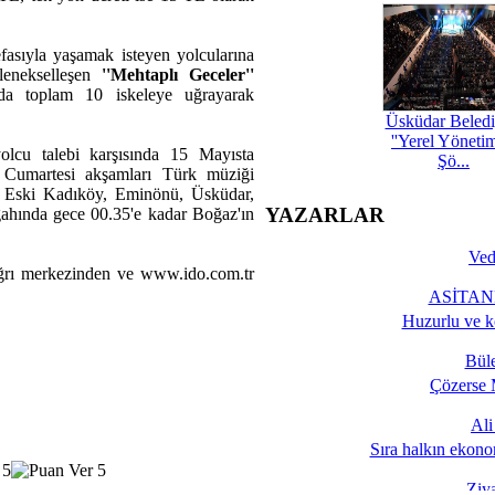
asıyla yaşamak isteyen yolcularına
elenekselleşen
''Mehtaplı Geceler''
nda toplam 10 iskeleye uğrayarak
Üsküdar Beledi
''Yerel Yöneti
lcu talebi karşısında 15 Mayısta
Şö...
, Cumartesi akşamları Türk müziği
a, Eski Kadıköy, Eminönü, Üsküdar,
YAZARLAR
ahında gece 00.35'e kadar Boğaz'ın
Ved
ağrı merkezinden ve www.ido.com.tr
ASİTANE
Huzurlu ve k
Bül
Çözerse 
Al
Sıra halkın ekono
Ziy