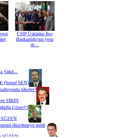
yesi
CHP Üsküdar İlçe
mler
Başkanlığı'nın yeni
ilç...
a Vakti...
 (Şenol ŞEN)
oalisyonlu ülkeler?
ent ŞİRİN
Müftü Çözer!!!
i SÜZEN
misini düzeltmeye geldi
a SÜZEN