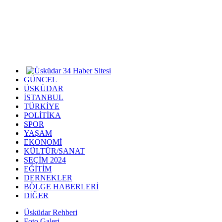
GÜNCEL
ÜSKÜDAR
İSTANBUL
TÜRKİYE
POLİTİKA
SPOR
YAŞAM
EKONOMİ
KÜLTÜR/SANAT
SEÇİM 2024
EĞİTİM
DERNEKLER
BÖLGE HABERLERİ
DİĞER
Üsküdar Rehberi
Foto Galeri