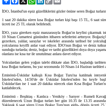
Link
İDO, İstanbul'un eşsiz güzelliklerini gözler önüne seren Boğaz turları
1 saat 20 dakika süren kısa Boğaz turları kişi başı 15 TL, 6 saat s
ücreti ise 25 TL olarak belirlendi.
İDO, yaza girerken eşsiz manzarasıyla Boğaz'ın keyfini çıkarmak iste
10 Nisan Cumartesi gününden itibaren seferlerini arttırıyor. Boğaziçi'
gezerken, yalılar, saraylar ve iskeleler arasında tarihsel bir yolculu
yolcularına keyifli anlar vaat ediyor. İDO'nun Boğaz ve deniz tutkunla
sunduğu turlarda; deniz, boğaz ve tarihi güzellikleri doya doya yaşama
olanlara ise kısa tur ile unutulmaz anlara davet ediyor.
Yolculardan gelen yoğun talebi dikkate alan İDO, başladığı tarihte
kısa Boğaz turlarını, bu yaz sezonunda 10 Nisan-14 Haziran tarihleri 
Eminönü-Üsküdar kalkışlı Kısa Boğaz Turu'na katılmak isteyen
İskelesi'nden, 14:50'de de Üsküdar İskelesi'nden bu keyfe baş
Üsküdar'dan ise 1 saat 20 dakika sürecek olan Kısa Boğaz Turları'n
katılabilecek.
Eminönü - Beşiktaş - Kanlıca - Yeniköy - Sarıyer - Rumeli Kava
düzenlenecek Uzun Boğaz turları her gün 10.35 ile 13.35 arasında
Yaklaşık 6 saat süren Uzun Boğaz Turu'nun gidiş- dönüş ücreti 25 