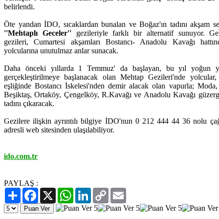
belirlendi.
Öte yandan İDO, sıcaklardan bunalan ve Boğaz'ın tadını akşam sef
''Mehtaplı Geceler''
gezileriyle farklı bir alternatif sunuyor. G
gezileri, Cumartesi akşamları Bostancı- Anadolu Kavağı hattı
yolcularına unutulmaz anlar sunacak.
Daha önceki yıllarda 1 Temmuz' da başlayan, bu yıl yoğun yo
gerçekleştirilmeye başlanacak olan Mehtap Gezileri'nde yolcular
eşliğinde Bostancı İskelesi'nden demir alacak olan vapurla; Mod
Beşiktaş, Ortaköy, Çengelköy, R.Kavağı ve Anadolu Kavağı güzerg
tadını çıkaracak.
Gezilere ilişkin ayrıntılı bilgiye İDO'nun 0 212 444 44 36 nolu ç
adresli web sitesinden ulaşılabiliyor.
ido.com.tr
PAYLAŞ :
Paylaş
Facebook
X
WhatsApp
LinkedIn
Copy
Email
Link