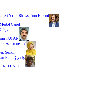
Biz buyuz...
 SOYSEVİNÇ
a” 35 Yıllık Bir Usta'nın Kalemi
Mertol Canel
Göç ;
ihan TUFAN
tioksidan nedir?
ep Seçkin
an Hainliğiymiş
kir ALTUNTEL
adde Bağımlılığı
t Kaymakçı
 Bir Süre De Olsa Burdayız
aş ŞENEL
ti Kalmadı Üstadım!
ı