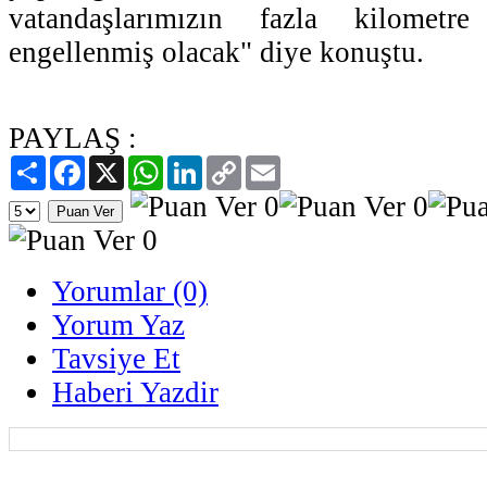
vatandaşlarımızın fazla kilometr
engellenmiş olacak" diye konuştu.
PAYLAŞ :
Paylaş
Facebook
X
WhatsApp
LinkedIn
Copy
Email
Link
Yorumlar (0)
Yorum Yaz
Tavsiye Et
Haberi Yazdir