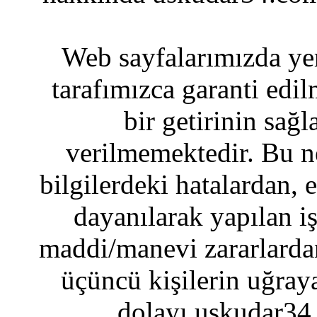
Web sayfalarımızda yer
tarafımızca garanti edil
bir getirinin sağ
verilmemektedir. Bu n
bilgilerdeki hatalardan, 
dayanılarak yapılan i
maddi/manevi zararlardan
üçüncü kişilerin uğraya
dolayı uskudar34