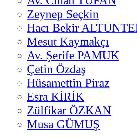
Av. Cihan TUFAN
Zeynep Seçkin
Hacı Bekir ALTUNTE
Mesut Kaymakçı
Av. Şerife PAMUK
Çetin Özdaş
Hüsamettin Piraz
Esra KİRİK
Zülfikar ÖZKAN
Musa GÜMUŞ