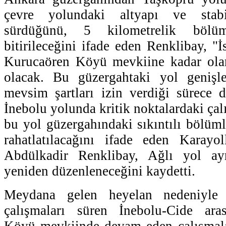
çevre yolundaki altyapı ve stabil
sürdüğünü, 5 kilometrelik bölü
bitirileceğini ifade eden Renklibay, "
Kurucaören Köyü mevkiine kadar olan
olacak. Bu güzergahtaki yol genişle
mevsim şartları izin verdiği sürece 
İnebolu yolunda kritik noktalardaki ça
bu yol güzergahındaki sıkıntılı bölüml
rahatlatılacağını ifade eden Karay
Abdülkadir Renklibay, Ağlı yol ay
yeniden düzenleneceğini kaydetti.
Meydana gelen heyelan nedeniyle 
çalışmaları süren İnebolu-Cide ara
Köyü mevkiinde devam eden çalışmalar