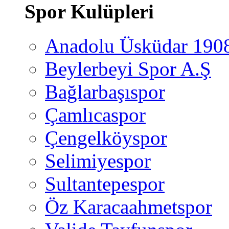
Spor Kulüpleri
Anadolu Üsküdar 190
Beylerbeyi Spor A.Ş
Bağlarbaşıspor
Çamlıcaspor
Çengelköyspor
Selimiyespor
Sultantepespor
Öz Karacaahmetspor