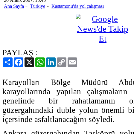
20 Aralık 2007, 15:45
Ana Sayfa
»
Türkiye
»
Kastamonu'da yol çalışması
PAYLAŞ :
Paylaş
Facebook
X
WhatsApp
LinkedIn
Copy
Email
Link
Karayolları Bölge Müdürü Abdül
karayollarında yapılan çalışmaların
genelinde bir rahatlamanın ola
güzergahındaki duble yolun önemli b
içersinde asfaltlanacağını söyledi.
Ankara güzergahından Taşköprü yolu