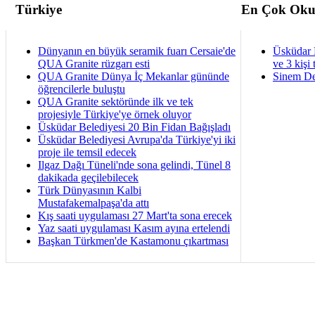
Türkiye
En Çok Oku
Dünyanın en büyük seramik fuarı Cersaie'de
Üsküdar 
QUA Granite rüzgarı esti
ve 3 kişi 
QUA Granite Dünya İç Mekanlar gününde
Sinem De
öğrencilerle buluştu
QUA Granite sektöründe ilk ve tek
projesiyle Türkiye'ye örnek oluyor
Üsküdar Belediyesi 20 Bin Fidan Bağışladı
Üsküdar Belediyesi Avrupa'da Türkiye'yi iki
proje ile temsil edecek
Ilgaz Dağı Tüneli'nde sona gelindi, Tünel 8
dakikada geçilebilecek
Türk Dünyasının Kalbi
Mustafakemalpaşa'da attı
Kış saati uygulaması 27 Mart'ta sona erecek
Yaz saati uygulaması Kasım ayına ertelendi
Başkan Türkmen'de Kastamonu çıkartması