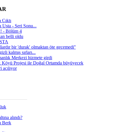
AR
 Çıktı
 Usta - Seri Sonu...
a! - Bölüm 4
n belli oldu
 USTA
lardır bir 'durak' olmaktan öte geçemedi''
zli kalmış sırları...
manlık Merkezi hizmete girdi
 Köyü Projesi ile Doğal Ortamda büyüyecek
i açılıyor
zluk
tına alındı?
ı Berk