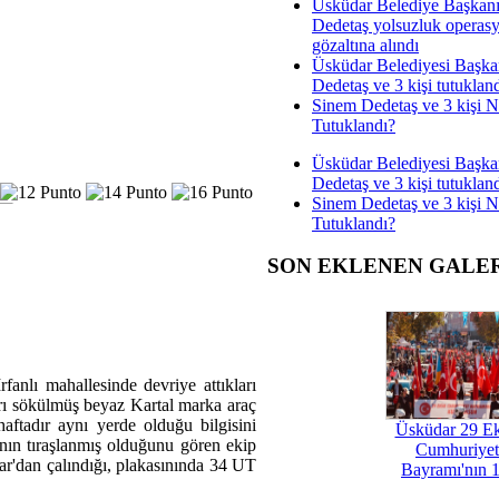
Üsküdar Belediye Başkan
Dedetaş yolsuzluk operas
gözaltına alındı
Üsküdar Belediyesi Başka
Dedetaş ve 3 kişi tutuklan
Sinem Dedetaş ve 3 kişi 
Tutuklandı?
Üsküdar Belediyesi Başka
Dedetaş ve 3 kişi tutuklan
Sinem Dedetaş ve 3 kişi 
Tutuklandı?
SON EKLENEN GALE
fanlı mahallesinde devriye attıkları
arı sökülmüş beyaz Kartal marka araç
haftadır aynı yerde olduğu bilgisini
Üsküdar 29 E
ının tıraşlanmış olduğunu gören ekip
Cumhuriyet
ar'dan çalındığı, plakasınında 34 UT
Bayramı'nın 1