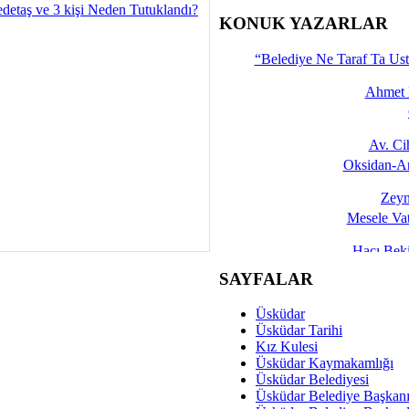
detaş ve 3 kişi Neden Tutuklandı?
İşte 
KONUK YAZARLAR
Yalçın
“Belediye Ne Taraf Ta Ust
Ahmet 
Av. C
Oksidan-An
Zeyn
Mesele Vat
Hacı Be
Okullarda M
SAYFALAR
Mesu
Üsküdar
Dünya Fani, Ama Kısa
Üsküdar Tarihi
Kız Kulesi
Sav
Üsküdar Kaymakamlığı
Hukukun Adale
Üsküdar Belediyesi
Üsküdar Belediye Başkan