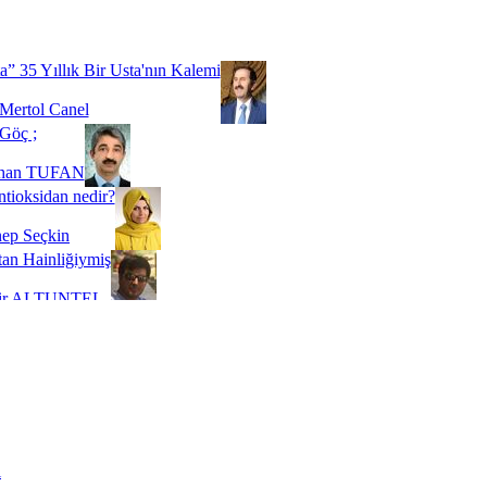
Biz buyuz...
 SOYSEVİNÇ
a” 35 Yıllık Bir Usta'nın Kalemi
Mertol Canel
Göç ;
ihan TUFAN
tioksidan nedir?
ep Seçkin
an Hainliğiymiş
kir ALTUNTEL
adde Bağımlılığı
t Kaymakçı
 Bir Süre De Olsa Burdayız
aş ŞENEL
ti Kalmadı Üstadım!
ı