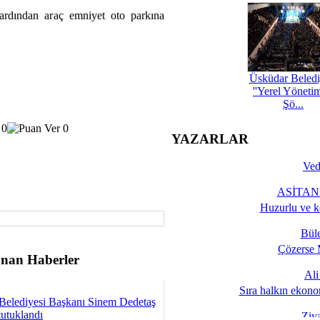
 ardından araç emniyet oto parkına
Üsküdar Beledi
''Yerel Yöneti
Şö...
YAZARLAR
Ved
ASİTANE
Huzurlu ve k
Bül
Çözerse 
nan Haberler
Al
Sıra halkın ekono
Belediyesi Başkanı Sinem Dedetaş
tutuklandı
Ziy