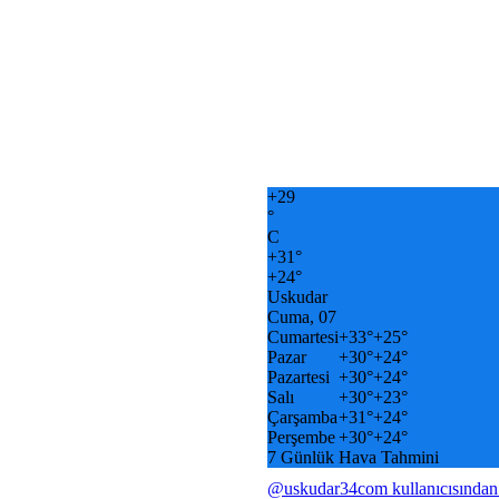
+
29
°
C
+
31°
+
24°
Uskudar
Cuma, 07
Cumartesi
+
33°
+
25°
Pazar
+
30°
+
24°
Pazartesi
+
30°
+
24°
Salı
+
30°
+
23°
Çarşamba
+
31°
+
24°
Perşembe
+
30°
+
24°
7 Günlük Hava Tahmini
@uskudar34com kullanıcısından