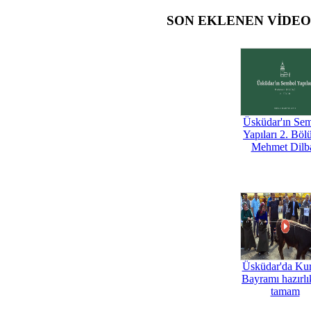
SON EKLENEN VİDE
Üsküdar'ın Se
Yapıları 2. Böl
Mehmet Dilb
Üsküdar'da Ku
Bayramı hazırlık
tamam