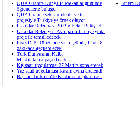
QUA Granite Dünya İç Mekanlar gününde
Sinem De
öğrencilerle buluştu
QUA Granite sektöründe ilk ve tek
projesiyle Türkiye'ye örnek oluyor
Üsküdar Belediyesi 20 Bin Fidan Bağışladı
Üsküdar Belediyesi Avrupa'da Türkiye'yi iki
proje ile temsil edecek
Ilgaz Dağı Tüneli'nde sona gelindi, Tünel 8
dakikada geçilebilecek
Türk Dünyasının Kalbi
Mustafakemalpaşa'da attı
Kış saati uygulaması 27 Mart'ta sona erecek
Yaz saati uygulaması Kasım ayına ertelendi
Başkan Türkmen'de Kastamonu çıkartması