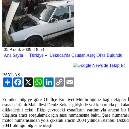
05 Aralık 2009, 18:53
Ana Sayfa
»
Türkiye
»
Üsküdar'da Çalınan Araç Of'ta Bulundu.
PAYLAŞ :
Paylaş
Facebook
X
WhatsApp
LinkedIn
Copy
Email
Link
Edinilen bilgiye göre Of İlçe Emniyet Müdürlüğüne bağlı ekipler İr
esnada İrfanlı Mahallesi Deniz Sokak girişinde yol kenarında plakal
dikkatlerini çekti. Ekip çevredeki esnafların yardımıyla aracın bir 
ulaşınca aracı sorgulamak için şase numarasına baktı. Şase numaras
motor numarasından yola çıkarak aracın 2004 yılında İstanbul Üsküd
7041 olduğu bilgisine ulaştı.