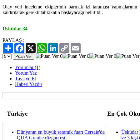
Olay yeri inceleme ekiplerinin parmak izi taraması yapmalarının
kaldırılarak gerekli tahkikatın başlayacağı belirtildi.
Üsküdar 34
PAYLAŞ :
Paylaş
Facebook
X
WhatsApp
LinkedIn
Copy
Email
Link
Yorumlar (1)
Yorum Yaz
Tavsiye Et
Haberi Yazdir
Türkiye
En Çok Oku
Dünyanın en büyük seramik fuarı Cersaie'de
Üsküdar 
QUA Granite rüzgarı esti
ve 3 kişi 