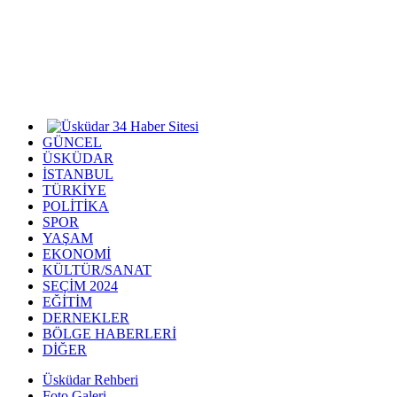
GÜNCEL
ÜSKÜDAR
İSTANBUL
TÜRKİYE
POLİTİKA
SPOR
YAŞAM
EKONOMİ
KÜLTÜR/SANAT
SEÇİM 2024
EĞİTİM
DERNEKLER
BÖLGE HABERLERİ
DİĞER
Üsküdar Rehberi
Foto Galeri