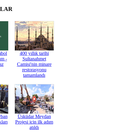
OLAR
mbol
400 yıllık tarihi
üm -
Sultanahmet
az
Camisi'nin minare
restorasyonu
tamamlandı
rban
Üsküdar Meydan
ları
Projesi için ilk adım
atıldı