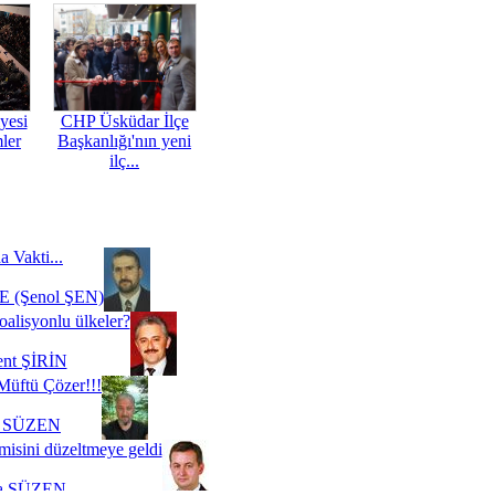
yesi
CHP Üsküdar İlçe
mler
Başkanlığı'nın yeni
ilç...
a Vakti...
 (Şenol ŞEN)
oalisyonlu ülkeler?
ent ŞİRİN
Müftü Çözer!!!
i SÜZEN
misini düzeltmeye geldi
a SÜZEN