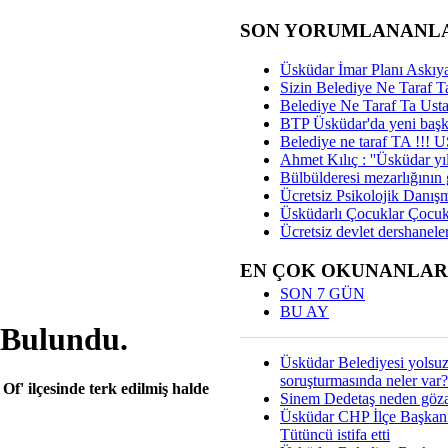
SON YORUMLANANL
Üsküdar İmar Planı Askıya
Sizin Belediye Ne Taraf Ta
Belediye Ne Taraf Ta Ust
BTP Üsküdar'da yeni başka
Belediye ne taraf TA !!!
Ahmet Kılıç : ''Üsküdar yıl
Bülbülderesi mezarlığının gi
Ücretsiz Psikolojik Danış
Üsküdarlı Çocuklar Çocuk
Ücretsiz devlet dershaneler
EN ÇOK OKUNANLAR
SON 7 GÜN
BU AY
 Bulundu.
Üsküdar Belediyesi yolsu
soruşturmasında neler var?
Of' ilçesinde terk edilmiş halde
Sinem Dedetaş neden gözal
Üsküdar CHP İlçe Başkan
Tütüncü istifa etti