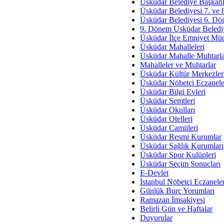
Av. Ş
Üsküdar Belediye Başkanl
Üsküdar Belediyesi 7. ve
İmar Sorunlarının Genel Ç
Üsküdar Belediyesi 6. Dö
9. Dönem Üsküdar Belediy
Çet
Üsküdar İlçe Emniyet Mü
Arakan Ner
Üsküdar Mahalleleri
Üsküdar Mahalle Muhtarla
Hüsam
Mahalleler ve Muhtarlar
Bayramın Mü
Üsküdar Kültür Merkezler
Üsküdar Nöbetçi Eczanele
Es
Üsküdar Bilgi Evleri
Ruhsal Yön
Üsküdar Semtleri
Üsküdar Okulları
Zülf
Üsküdar Otelleri
Üsküdar Kar
Üsküdar Camiileri
Üsküdar Resmi Kurumlar
Mus
Üsküdar Sağlık Kurumları
Üsküdar Spor Kulüpleri
Üsküdar Seçim Sonuçları
E-Devlet
İstanbul Nöbetçi Eczanele
Günlük Burç Yorumları
Ramazan İmsakiyesi
Belirli Gün ve Haftalar
Duyurular