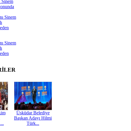
ı Sinem
yonunda
nı Sinem
dı
Neden
nı Sinem
dı
Neden
RİLER
kim
Üsküdar Belediye
Başkan Adayı Hilmi
...
Türk...