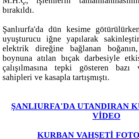
M.H.Ç, işlemlerin tamamlanmasını
bırakıldı.
Şanlıurfa'da dün kesime götürülürke
uyuşturucu iğne yapılarak sakinleşti
elektrik direğine bağlanan boğanın
boynuna atılan bıçak darbesiyle etki
çalışılmasına tepki gösteren bazı 
sahipleri ve kasapla tartışmıştı.
ŞANLIURFA'DA UTANDIRAN K
VİDEO
KURBAN VAHŞETİ FOTO