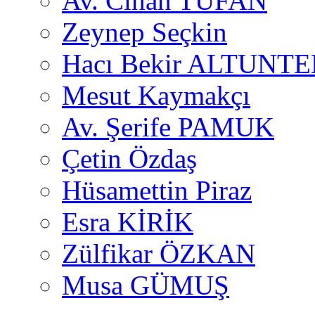
Av. Cihan TUFAN
Zeynep Seçkin
Hacı Bekir ALTUNTE
Mesut Kaymakçı
Av. Şerife PAMUK
Çetin Özdaş
Hüsamettin Piraz
Esra KİRİK
Zülfikar ÖZKAN
Musa GÜMUŞ