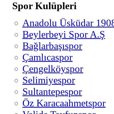
Spor Kulüpleri
Anadolu Üsküdar 190
Beylerbeyi Spor A.Ş
Bağlarbaşıspor
Çamlıcaspor
Çengelköyspor
Selimiyespor
Sultantepespor
Öz Karacaahmetspor