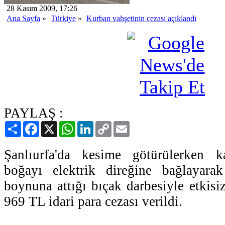
28 Kasım 2009, 17:26
Ana Sayfa
»
Türkiye
»
Kurban vahşetinin cezası açıklandı
PAYLAŞ :
Paylaş
Facebook
X
WhatsApp
LinkedIn
Copy
Email
Link
Şanlıurfa'da kesime götürülerken k
boğayı elektrik direğine bağlayara
boynuna attığı bıçak darbesiyle etkisi
969 TL idari para cezası verildi.