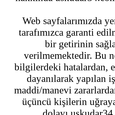
Web sayfalarımızda yer
tarafımızca garanti edil
bir getirinin sağ
verilmemektedir. Bu n
bilgilerdeki hatalardan, 
dayanılarak yapılan i
maddi/manevi zararlardan
üçüncü kişilerin uğraya
dolayı uskudar34