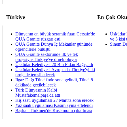
Türkiye
En Çok Oku
Dünyanın en büyük seramik fuarı Cersaie'de
Üsküdar 
QUA Granite rüzgarı esti
ve 3 kişi 
QUA Granite Dünya İç Mekanlar gününde
Sinem De
öğrencilerle buluştu
QUA Granite sektöründe ilk ve tek
projesiyle Türkiye'ye örnek oluyor
Üsküdar Belediyesi 20 Bin Fidan Bağışladı
Üsküdar Belediyesi Avrupa'da Türkiye'yi iki
proje ile temsil edecek
Ilgaz Dağı Tüneli'nde sona gelindi, Tünel 8
dakikada geçilebilecek
Türk Dünyasının Kalbi
Mustafakemalpaşa'da attı
Kış saati uygulaması 27 Mart'ta sona erecek
Yaz saati uygulaması Kasım ayına ertelendi
Başkan Türkmen'de Kastamonu çıkartması