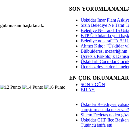
SON YORUMLANANL
Üsküdar İmar Planı Askıya
Sizin Belediye Ne Taraf Ta
uygulamasını başlatacak.
Belediye Ne Taraf Ta Ust
BTP Üsküdar'da yeni başka
Belediye ne taraf TA !!!
Ahmet Kılıç : ''Üsküdar yıl
Bülbülderesi mezarlığının gi
Ücretsiz Psikolojik Danış
Üsküdarlı Çocuklar Çocuk
Ücretsiz devlet dershaneler
EN ÇOK OKUNANLAR
SON 7 GÜN
BU AY
Üsküdar Belediyesi yolsu
soruşturmasında neler var?
Sinem Dedetaş neden gözal
Üsküdar CHP İlçe Başkan
Tütüncü istifa etti