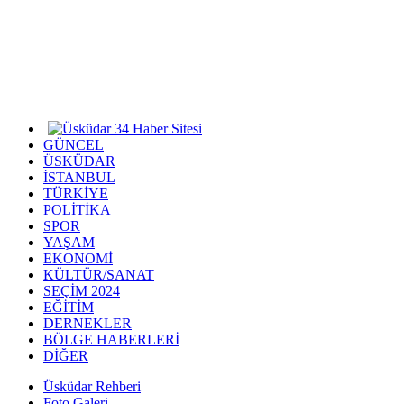
GÜNCEL
ÜSKÜDAR
İSTANBUL
TÜRKİYE
POLİTİKA
SPOR
YAŞAM
EKONOMİ
KÜLTÜR/SANAT
SEÇİM 2024
EĞİTİM
DERNEKLER
BÖLGE HABERLERİ
DİĞER
Üsküdar Rehberi
Foto Galeri