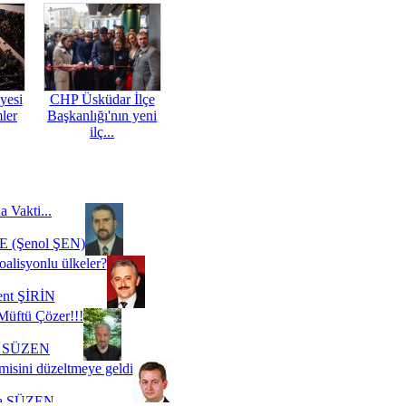
yesi
CHP Üsküdar İlçe
mler
Başkanlığı'nın yeni
ilç...
a Vakti...
 (Şenol ŞEN)
oalisyonlu ülkeler?
ent ŞİRİN
Müftü Çözer!!!
i SÜZEN
misini düzeltmeye geldi
a SÜZEN