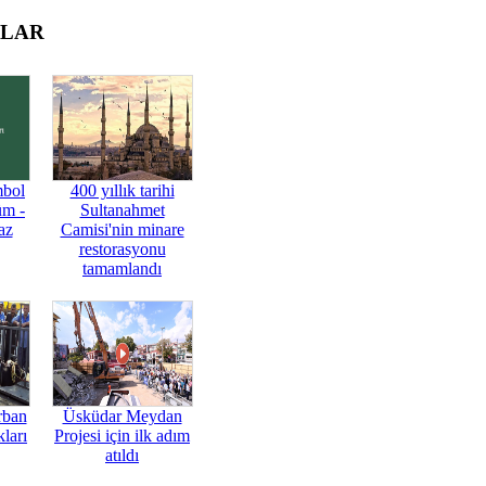
OLAR
mbol
400 yıllık tarihi
üm -
Sultanahmet
az
Camisi'nin minare
restorasyonu
tamamlandı
rban
Üsküdar Meydan
ları
Projesi için ilk adım
atıldı