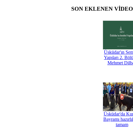
SON EKLENEN VİDE
Üsküdar'ın Se
Yapıları 2. Böl
Mehmet Dilb
Üsküdar'da Ku
Bayramı hazırlık
tamam