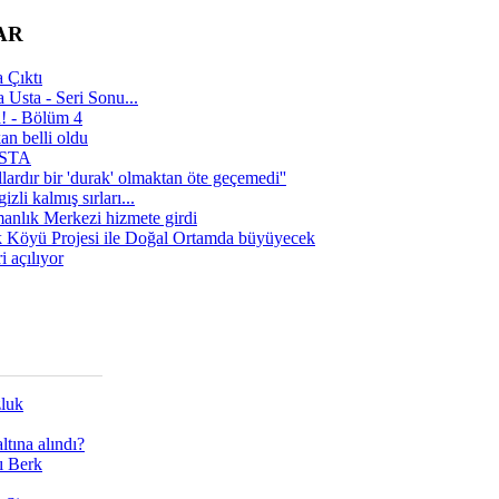
AR
 Çıktı
 Usta - Seri Sonu...
a! - Bölüm 4
n belli oldu
 USTA
lardır bir 'durak' olmaktan öte geçemedi''
zli kalmış sırları...
manlık Merkezi hizmete girdi
 Köyü Projesi ile Doğal Ortamda büyüyecek
i açılıyor
zluk
tına alındı?
ı Berk