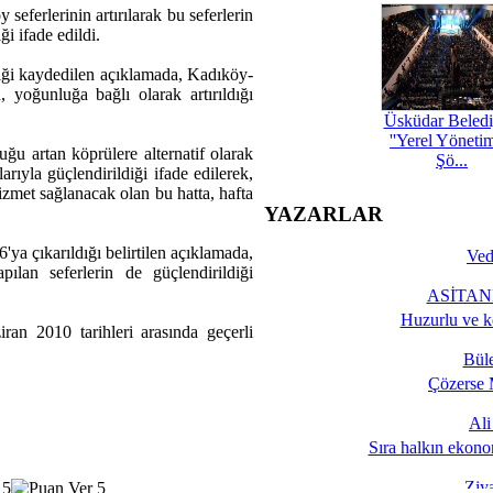
ferlerinin artırılarak bu seferlerin
ği ifade edildi.
iği kaydedilen açıklamada, Kadıköy-
, yoğunluğa bağlı olarak artırıldığı
Üsküdar Beledi
''Yerel Yöneti
uğu artan köprülere alternatif olarak
Şö...
arıyla güçlendirildiği ifade edilerek,
izmet sağlanacak olan bu hatta, hafta
YAZARLAR
'ya çıkarıldığı belirtilen açıklamada,
Ved
lan seferlerin de güçlendirildiği
ASİTANE
Huzurlu ve k
an 2010 tarihleri arasında geçerli
Bül
Çözerse 
Al
Sıra halkın ekono
Ziy