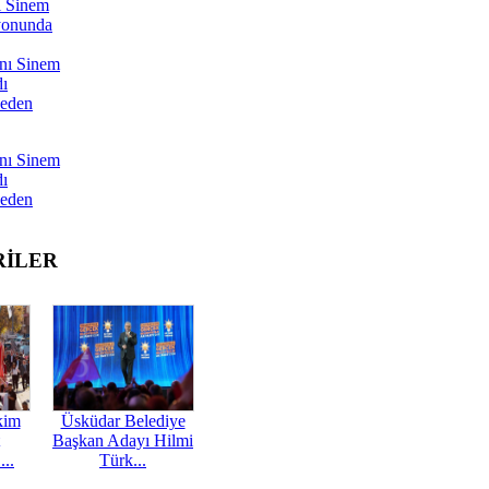
ı Sinem
yonunda
nı Sinem
dı
Neden
nı Sinem
dı
Neden
RİLER
kim
Üsküdar Belediye
Başkan Adayı Hilmi
...
Türk...