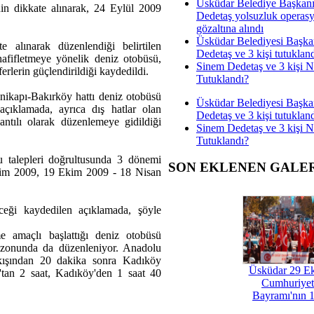
Üsküdar Belediye Başkan
nin dikkate alınarak, 24 Eylül 2009
Dedetaş yolsuzluk operas
gözaltına alındı
Üsküdar Belediyesi Başka
te alınarak düzenlendiği belirtilen
Dedetaş ve 3 kişi tutuklan
afifletmeye yönelik deniz otobüsü,
Sinem Dedetaş ve 3 kişi 
eferlerin güçlendirildiği kaydedildi.
Tutuklandı?
enikapı-Bakırköy hattı deniz otobüsü
Üsküdar Belediyesi Başka
n açıklamada, ayrıca dış hatlar olan
Dedetaş ve 3 kişi tutuklan
ntılı olarak düzenlemeye gidildiği
Sinem Dedetaş ve 3 kişi 
Tutuklandı?
u talepleri doğrultusunda 3 dönemi
SON EKLENEN GALE
kim 2009, 19 Ekim 2009 - 18 Nisan
ceği kaydedilen açıklamada, şöyle
 amaçlı başlattığı deniz otobüsü
sezonunda da düzenleniyor. Anadolu
lkışından 20 dakika sonra Kadıköy
Üsküdar 29 E
'tan 2 saat, Kadıköy'den 1 saat 40
Cumhuriyet
Bayramı'nın 1