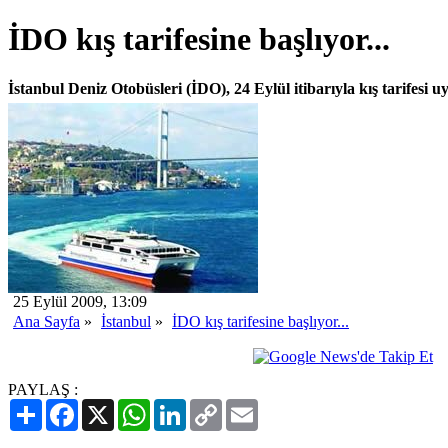
İDO kış tarifesine başlıyor...
İstanbul Deniz Otobüsleri (İDO), 24 Eylül itibarıyla kış tarifesi 
25 Eylül 2009, 13:09
Ana Sayfa
»
İstanbul
»
İDO kış tarifesine başlıyor...
PAYLAŞ :
Paylaş
Facebook
X
WhatsApp
LinkedIn
Copy
Email
Link