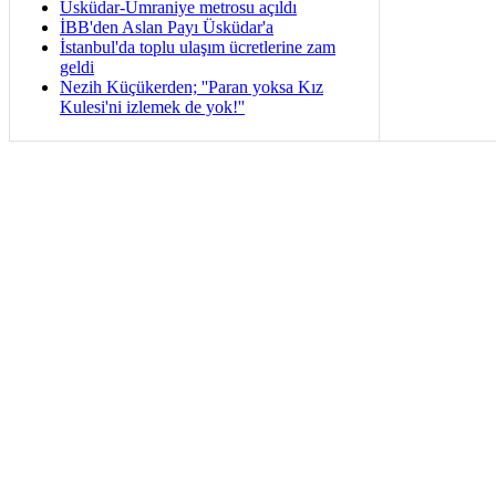
Üsküdar-Ümraniye metrosu açıldı
İBB'den Aslan Payı Üsküdar'a
İstanbul'da toplu ulaşım ücretlerine zam
geldi
Nezih Küçükerden; ''Paran yoksa Kız
Kulesi'ni izlemek de yok!''