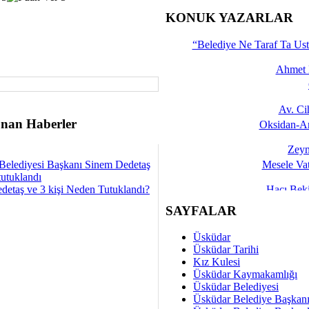
İşte 
KONUK YAZARLAR
Yalçın
“Belediye Ne Taraf Ta Ust
Ahmet 
Av. C
nan Haberler
Oksidan-An
Zeyn
Belediyesi Başkanı Sinem Dedetaş
Mesele Vat
tutuklandı
detaş ve 3 kişi Neden Tutuklandı?
Hacı Be
Okullarda M
SAYFALAR
Mesu
Üsküdar
Dünya Fani, Ama Kısa
Üsküdar Tarihi
Kız Kulesi
Sav
Üsküdar Kaymakamlığı
Hukukun Adale
Üsküdar Belediyesi
Üsküdar Belediye Başkan