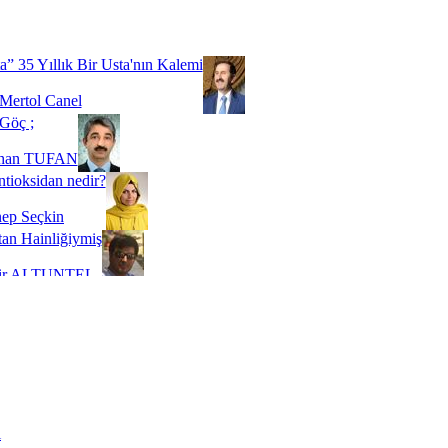
Biz buyuz...
 SOYSEVİNÇ
a” 35 Yıllık Bir Usta'nın Kalemi
Mertol Canel
Göç ;
ihan TUFAN
tioksidan nedir?
ep Seçkin
an Hainliğiymiş
kir ALTUNTEL
adde Bağımlılığı
t Kaymakçı
 Bir Süre De Olsa Burdayız
aş ŞENEL
ti Kalmadı Üstadım!
ı