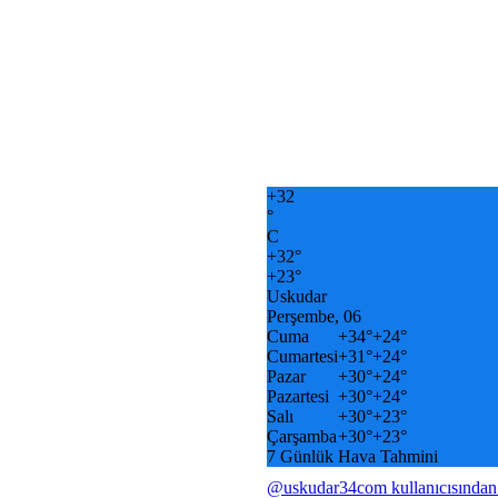
+
32
°
C
+
32°
+
23°
Uskudar
Perşembe, 06
Cuma
+
34°
+
24°
Cumartesi
+
31°
+
24°
Pazar
+
30°
+
24°
Pazartesi
+
30°
+
24°
Salı
+
30°
+
23°
Çarşamba
+
30°
+
23°
7 Günlük Hava Tahmini
@uskudar34com kullanıcısından