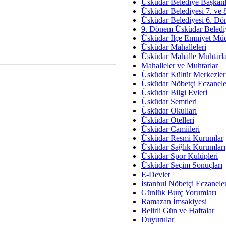
Av. Ş
Üsküdar Belediye Başkanl
Üsküdar Belediyesi 7. ve
İmar Sorunlarının Genel Ç
Üsküdar Belediyesi 6. Dö
9. Dönem Üsküdar Belediy
Çet
Üsküdar İlçe Emniyet Mü
Arakan Ner
Üsküdar Mahalleleri
Üsküdar Mahalle Muhtarla
Hüsam
Mahalleler ve Muhtarlar
Bayramın Mü
Üsküdar Kültür Merkezler
Üsküdar Nöbetçi Eczanele
Es
Üsküdar Bilgi Evleri
Ruhsal Yön
Üsküdar Semtleri
Üsküdar Okulları
Zülf
Üsküdar Otelleri
Üsküdar Kar
Üsküdar Camiileri
Üsküdar Resmi Kurumlar
Mus
Üsküdar Sağlık Kurumları
Üsküdar Spor Kulüpleri
Üsküdar Seçim Sonuçları
E-Devlet
İstanbul Nöbetçi Eczanele
Günlük Burç Yorumları
Ramazan İmsakiyesi
Belirli Gün ve Haftalar
Duyurular