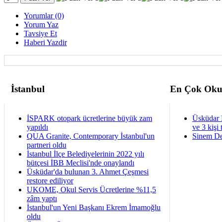
Yorumlar (0)
Yorum Yaz
Tavsiye Et
Haberi Yazdir
İstanbul
En Çok Oku
İSPARK otopark ücretlerine büyük zam
Üsküdar 
yapıldı
ve 3 kişi 
QUA Granite, Contemporary İstanbul'un
Sinem De
partneri oldu
İstanbul İlçe Belediyelerinin 2022 yılı
bütçesi İBB Meclisi'nde onaylandı
Üsküdar'da bulunan 3. Ahmet Çeşmesi
restore ediliyor
UKOME, Okul Servis Ücretlerine %11,5
zâm yaptı
İstanbul'un Yeni Başkanı Ekrem İmamoğlu
oldu