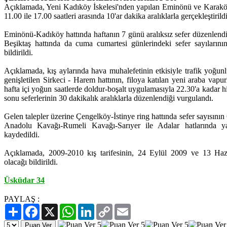
Açıklamada, Yeni Kadıköy İskelesi'nden yapılan Eminönü ve Karaköy se
11.00 ile 17.00 saatleri arasında 10'ar dakika aralıklarla gerçekleştirildi
Eminönü-Kadıköy hattında haftanın 7 günü aralıksız sefer düzenlend
Beşiktaş hattında da cuma cumartesi günlerindeki sefer sayılarının
bildirildi.
Açıklamada, kış aylarında hava muhalefetinin etkisiyle trafik yoğunl
genişletilen Sirkeci - Harem hattının, filoya katılan yeni araba vapurl
hafta içi yoğun saatlerde doldur-boşalt uygulamasıyla 22.30'a kadar h
sonu seferlerinin 30 dakikalık aralıklarla düzenlendiği vurgulandı.
Gelen talepler üzerine Çengelköy-İstinye ring hattında sefer sayısının 6
Anadolu Kavağı-Rumeli Kavağı-Sarıyer ile Adalar hatlarında yapı
kaydedildi.
Açıklamada, 2009-2010 kış tarifesinin, 24 Eylül 2009 ve 13 Hazir
olacağı bildirildi.
Üsküdar 34
PAYLAŞ :
Paylaş
Facebook
X
WhatsApp
LinkedIn
Copy
Email
Link