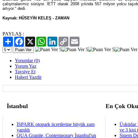
çalışmalarımız sürüyor. İETT olarak 2008 yılında 557 milyon yolcu taşıdık.
artıyor." dedi.
Kaynak: HÜSEYİN KELEŞ - ZAMAN
PAYLAŞ :
Paylaş
Facebook
X
WhatsApp
LinkedIn
Copy
Email
Link
Yorumlar (0)
Yorum Yaz
Tavsiye Et
Haberi Yazdir
İstanbul
En Çok Oku
İSPARK otopark ücretlerine büyük zam
Üsküdar 
yapıldı
ve 3 kişi 
QUA Granite, Contemporary İstanbul'un
Sinem De