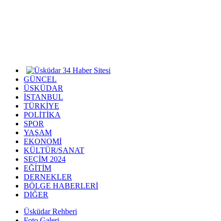
GÜNCEL
ÜSKÜDAR
İSTANBUL
TÜRKİYE
POLİTİKA
SPOR
YAŞAM
EKONOMİ
KÜLTÜR/SANAT
SEÇİM 2024
EĞİTİM
DERNEKLER
BÖLGE HABERLERİ
DİĞER
Üsküdar Rehberi
Foto Galeri