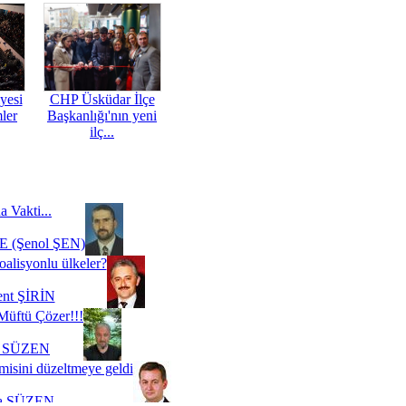
yesi
CHP Üsküdar İlçe
mler
Başkanlığı'nın yeni
ilç...
a Vakti...
 (Şenol ŞEN)
oalisyonlu ülkeler?
ent ŞİRİN
Müftü Çözer!!!
i SÜZEN
misini düzeltmeye geldi
a SÜZEN