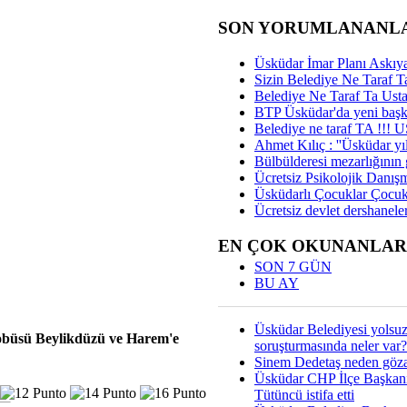
SON YORUMLANANL
Üsküdar İmar Planı Askıya
Sizin Belediye Ne Taraf Ta
Belediye Ne Taraf Ta Ust
BTP Üsküdar'da yeni başka
Belediye ne taraf TA !!!
Ahmet Kılıç : ''Üsküdar yıl
Bülbülderesi mezarlığının gi
Ücretsiz Psikolojik Danış
Üsküdarlı Çocuklar Çocuk
Ücretsiz devlet dershaneler
EN ÇOK OKUNANLAR
SON 7 GÜN
BU AY
Üsküdar Belediyesi yolsu
obüsü Beylikdüzü ve Harem'e
soruşturmasında neler var?
Sinem Dedetaş neden gözal
Üsküdar CHP İlçe Başkan
Tütüncü istifa etti