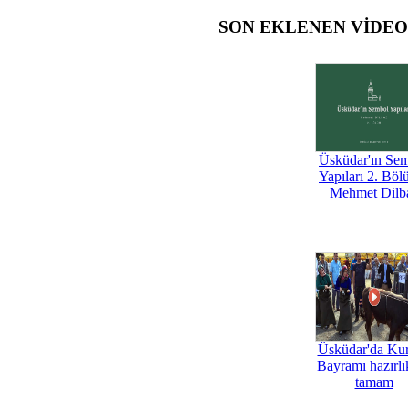
SON EKLENEN VİDE
Üsküdar'ın Se
Yapıları 2. Böl
Mehmet Dilb
Üsküdar'da Ku
Bayramı hazırlık
tamam