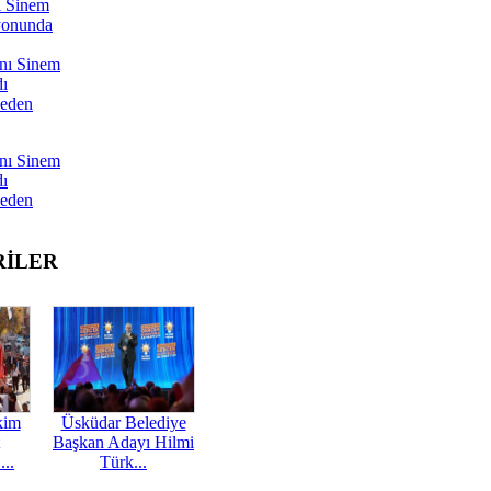
ı Sinem
yonunda
nı Sinem
dı
Neden
nı Sinem
dı
Neden
RİLER
kim
Üsküdar Belediye
Başkan Adayı Hilmi
...
Türk...