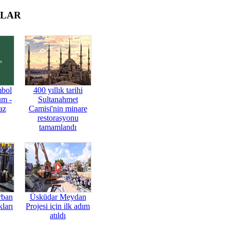
OLAR
mbol
400 yıllık tarihi
üm -
Sultanahmet
az
Camisi'nin minare
restorasyonu
tamamlandı
rban
Üsküdar Meydan
ları
Projesi için ilk adım
atıldı