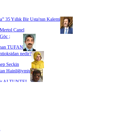
Biz buyuz...
 SOYSEVİNÇ
a” 35 Yıllık Bir Usta'nın Kalemi
Mertol Canel
Göç ;
ihan TUFAN
tioksidan nedir?
ep Seçkin
an Hainliğiymiş
kir ALTUNTEL
adde Bağımlılığı
t Kaymakçı
 Bir Süre De Olsa Burdayız
aş ŞENEL
ti Kalmadı Üstadım!
ı