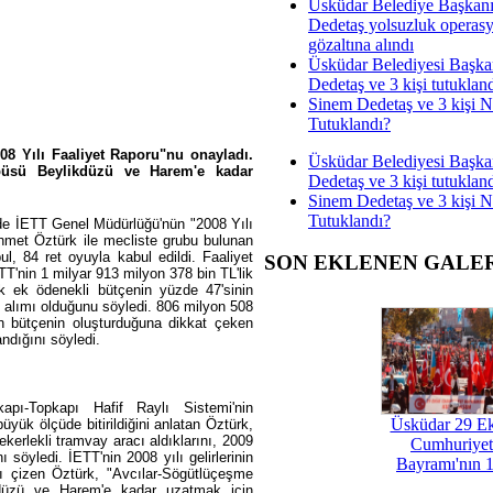
Üsküdar Belediye Başkan
Dedetaş yolsuzluk operas
gözaltına alındı
Üsküdar Belediyesi Başka
Dedetaş ve 3 kişi tutuklan
Sinem Dedetaş ve 3 kişi 
Tutuklandı?
08 Yılı Faaliyet Raporu"nu onayladı.
Üsküdar Belediyesi Başka
büsü Beylikdüzü ve Harem'e kadar
Dedetaş ve 3 kişi tutuklan
Sinem Dedetaş ve 3 kişi 
Tutuklandı?
inde İETT Genel Müdürlüğü'nün "2008 Yılı
met Öztürk ile mecliste grubu bulunan
l, 84 ret oyuyla kabul edildi. Faaliyet
SON EKLENEN GALE
'nin 1 milyar 913 milyon 378 bin TL'lik
ik ek ödenekli bütçenin yüzde 47'sinin
t alımı olduğunu söyledi. 806 milyon 508
lan bütçenin oluşturduğuna dikkat çeken
ndığını söyledi.
ekapı-Topkapı Hafif Raylı Sistemi'nin
Üsküdar 29 E
yük ölçüde bitirildiğini anlatan Öztürk,
kerlekli tramvay aracı aldıklarını, 2009
Cumhuriyet
 söyledi. İETT'nin 2008 yılı gelirlerinin
Bayramı'nın 1
nı çizen Öztürk, "Avcılar-Sögütlüçeşme
düzü ve Harem'e kadar uzatmak için