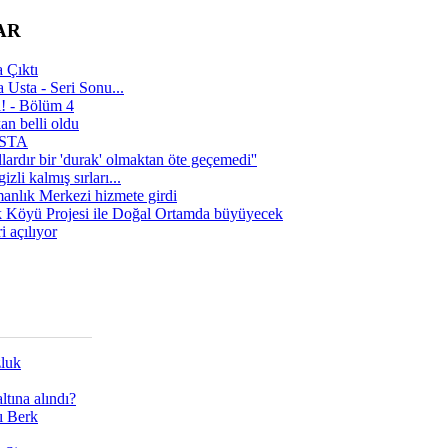
AR
 Çıktı
 Usta - Seri Sonu...
a! - Bölüm 4
n belli oldu
 USTA
lardır bir 'durak' olmaktan öte geçemedi''
zli kalmış sırları...
manlık Merkezi hizmete girdi
 Köyü Projesi ile Doğal Ortamda büyüyecek
i açılıyor
zluk
tına alındı?
ı Berk