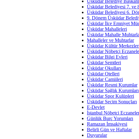
Av. Ş
Üsküdar Belediye Başkanl
Üsküdar Belediyesi 7. ve
İmar Sorunlarının Genel Ç
Üsküdar Belediyesi 6. Dö
9. Dönem Üsküdar Belediy
Çet
Üsküdar İlçe Emniyet Mü
Arakan Ner
Üsküdar Mahalleleri
Üsküdar Mahalle Muhtarla
Hüsam
Mahalleler ve Muhtarlar
Bayramın Mü
Üsküdar Kültür Merkezler
Üsküdar Nöbetçi Eczanele
Es
Üsküdar Bilgi Evleri
Ruhsal Yön
Üsküdar Semtleri
Üsküdar Okulları
Zülf
Üsküdar Otelleri
Üsküdar Kar
Üsküdar Camiileri
Üsküdar Resmi Kurumlar
Mus
Üsküdar Sağlık Kurumları
Üsküdar Spor Kulüpleri
Üsküdar Seçim Sonuçları
E-Devlet
İstanbul Nöbetçi Eczanele
Günlük Burç Yorumları
Ramazan İmsakiyesi
Belirli Gün ve Haftalar
Duyurular