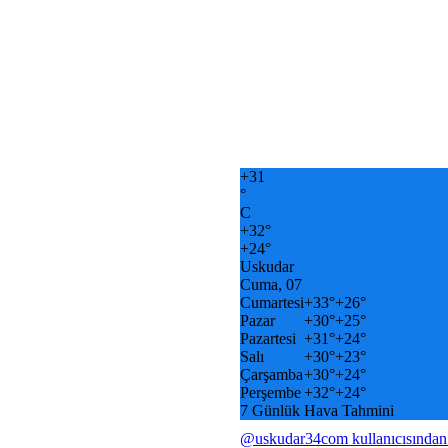
+
31
°
C
+
32°
+
24°
Uskudar
Cuma, 07
Cumartesi
+
33°
+
26°
Pazar
+
30°
+
25°
Pazartesi
+
31°
+
24°
Salı
+
30°
+
23°
Çarşamba
+
30°
+
24°
Perşembe
+
32°
+
24°
7 Günlük Hava Tahmini
@uskudar34com kullanıcısından