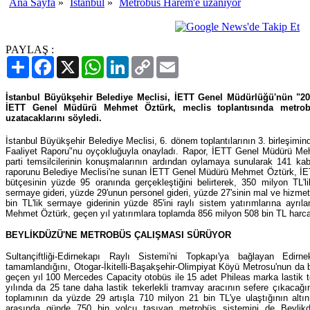
Ana Sayfa
»
İstanbul
»
Metrobüs Harem'e uzanıyor
PAYLAŞ :
Paylaş
Facebook
X
WhatsApp
LinkedIn
Copy
Email
Link
İstanbul Büyükşehir Belediye Meclisi, İETT Genel Müdürlüğü'nün "20
İETT Genel Müdürü Mehmet Öztürk, meclis toplantısında metro
uzatacaklarını söyledi.
İstanbul Büyükşehir Belediye Meclisi, 6. dönem toplantılarının 3. birleşim
Faaliyet Raporu"nu oyçokluğuyla onayladı. Rapor, İETT Genel Müdürü Meh
parti temsilcilerinin konuşmalarının ardından oylamaya sunularak 141 kabu
raporunu Belediye Meclisi'ne sunan İETT Genel Müdürü Mehmet Öztürk, İETT
bütçesinin yüzde 95 oranında gerçekleştiğini belirterek, 350 milyon TL'l
sermaye gideri, yüzde 29'unun personel gideri, yüzde 27'sinin mal ve hizme
bin TL'lik sermaye giderinin yüzde 85'ini raylı sistem yatırımlarına ayrı
Mehmet Öztürk, geçen yıl yatırımlara toplamda 856 milyon 508 bin TL harca
BEYLİKDÜZÜ'NE METROBÜS ÇALIŞMASI SÜRÜYOR
Sultançiftliği-Edirnekapı Raylı Sistemi'ni Topkapı'ya bağlayan Edirn
tamamlandığını, Otogar-İkitelli-Başakşehir-Olimpiyat Köyü Metrosu'nun da bü
geçen yıl 100 Mercedes Capacity otobüs ile 15 adet Phileas marka lastik te
yılında da 25 tane daha lastik tekerlekli tramvay aracının sefere çıkacağını
toplamının da yüzde 29 artışla 710 milyon 21 bin TL'ye ulaştığının altı
arasında günde 750 bin yolcu taşıyan metrobüs sistemini de Beylik