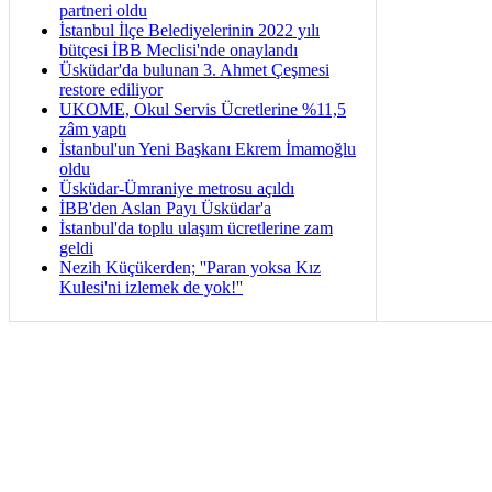
partneri oldu
İstanbul İlçe Belediyelerinin 2022 yılı
bütçesi İBB Meclisi'nde onaylandı
Üsküdar'da bulunan 3. Ahmet Çeşmesi
restore ediliyor
UKOME, Okul Servis Ücretlerine %11,5
zâm yaptı
İstanbul'un Yeni Başkanı Ekrem İmamoğlu
oldu
Üsküdar-Ümraniye metrosu açıldı
İBB'den Aslan Payı Üsküdar'a
İstanbul'da toplu ulaşım ücretlerine zam
geldi
Nezih Küçükerden; ''Paran yoksa Kız
Kulesi'ni izlemek de yok!''