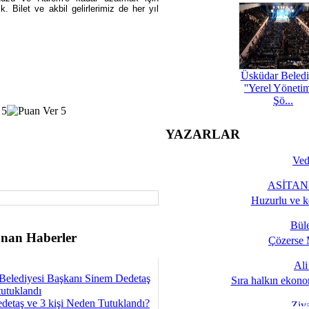
 Bilet ve akbil gelirlerimiz de her yıl
Üsküdar Beledi
''Yerel Yöneti
Şö...
YAZARLAR
Ved
ASİTANE
Huzurlu ve k
Bül
nan Haberler
Çözerse 
Al
Belediyesi Başkanı Sinem Dedetaş
Sıra halkın ekono
tutuklandı
detaş ve 3 kişi Neden Tutuklandı?
Ziy