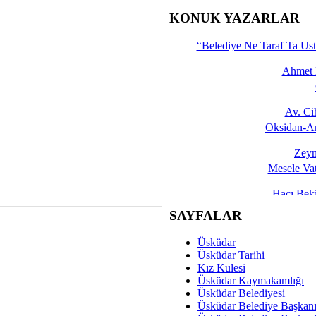
İşte 
KONUK YAZARLAR
Yalçın
“Belediye Ne Taraf Ta Ust
Ahmet 
Av. C
Oksidan-An
Zeyn
Mesele Vat
Hacı Be
Okullarda M
SAYFALAR
Mesu
Üsküdar
Dünya Fani, Ama Kısa
Üsküdar Tarihi
Kız Kulesi
Sav
Üsküdar Kaymakamlığı
Hukukun Adale
Üsküdar Belediyesi
Üsküdar Belediye Başkan