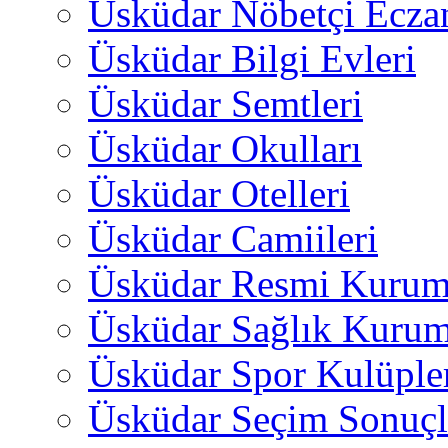
Üsküdar Nöbetçi Ecza
Üsküdar Bilgi Evleri
Üsküdar Semtleri
Üsküdar Okulları
Üsküdar Otelleri
Üsküdar Camiileri
Üsküdar Resmi Kurum
Üsküdar Sağlık Kurum
Üsküdar Spor Kulüple
Üsküdar Seçim Sonuçl