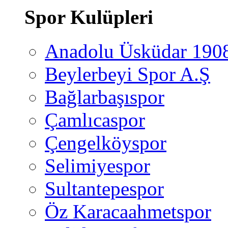
Spor Kulüpleri
Anadolu Üsküdar 190
Beylerbeyi Spor A.Ş
Bağlarbaşıspor
Çamlıcaspor
Çengelköyspor
Selimiyespor
Sultantepespor
Öz Karacaahmetspor