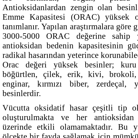
Antioksidanlardan zengin olan besinl
Emme Kapasitesi (ORAC) yüksek ol
tanımlanır. Yapılan araştırmalara göre 
3000-5000 ORAC değerine sahip yi
antioksidan bedenin kapasitesinin gü
radikal hasarından yeterince korunabilec
Orac değeri yüksek besinler; kur
böğürtlen, çilek, erik, kivi, brokoli
enginar, kırmızı biber, zerdeçal, 
besinlerdir.
Vücutta oksidatif hasar çeşitli tip ok
oluşturulmakta ve her antioksidan 
üzerinde etkili olamamaktadır. Bu 
ölçekte bir fayda sağlamak için mümk