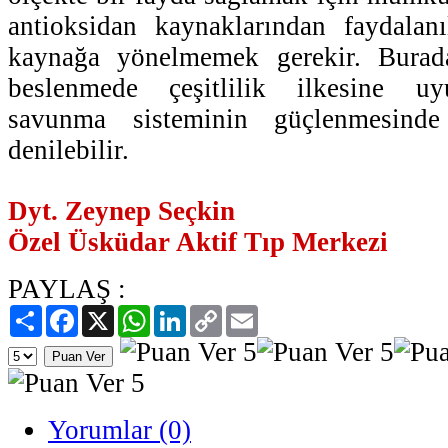
antioksidan kaynaklarından faydalanı
kaynağa yönelmemek gerekir. Burad
beslenmede çeşitlilik ilkesine uy
savunma sisteminin güçlenmesinde
denilebilir.
Dyt. Zeynep Seçkin
Özel Üsküdar Aktif Tıp Merkezi
PAYLAŞ :
Paylaş
Facebook
X
WhatsApp
LinkedIn
Copy
Email
Link
Yorumlar (0)