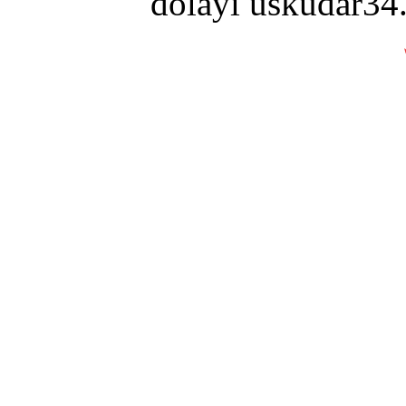
dolayı uskudar34