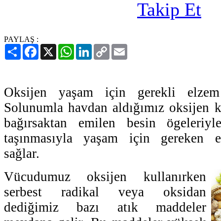
PAYLAŞ :
Paylaş
Facebook
X
WhatsApp
LinkedIn
Copy
Email
Link
Oksijen yaşam için gerekli elzem 
Solunumla havdan aldığımız oksijen k
bağırsaktan emilen besin ögeleriyle
taşınmasıyla yaşam için gereken en
sağlar.
Vücudumuz oksijen kullanırken
serbest radikal veya oksidan
dediğimiz bazı atık maddeler