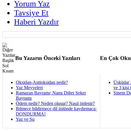
Yorum Yaz
Tavsiye Et
Haberi Yazdır
Bu Yazarın Önceki Yazıları
En Çok Oku
Oksidan-Antioksidan nedir?
Üsküdar 
Yaz Meyveleri
ve 3 kişi 
Ramazan Bayramı; Namı Diğer Şeker
Sinem De
Bayramı
Ödem nedir? Neden oluşur? Nasıl önlenir?
Bilmece bildirmece dil üstünde kaydırmaca:
DONDURMA!
Yaz ve Su