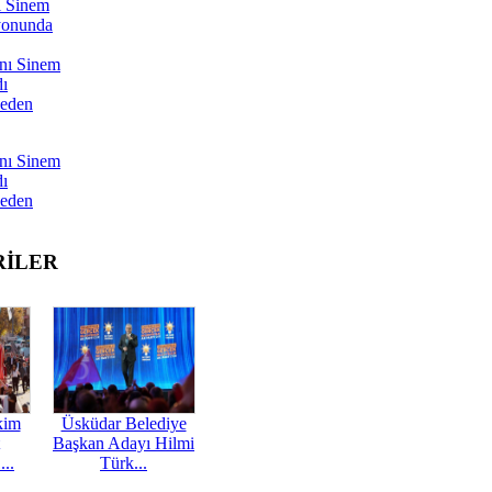
ı Sinem
yonunda
nı Sinem
dı
Neden
nı Sinem
dı
Neden
RİLER
kim
Üsküdar Belediye
Başkan Adayı Hilmi
...
Türk...