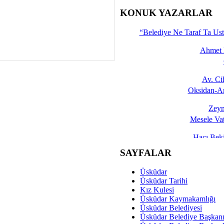
İşte 
KONUK YAZARLAR
Yalçın
“Belediye Ne Taraf Ta Ust
Ahmet 
Av. C
Oksidan-An
Zeyn
Mesele Vat
Hacı Be
Okullarda M
SAYFALAR
Mesu
Üsküdar
Dünya Fani, Ama Kısa
Üsküdar Tarihi
Kız Kulesi
Sav
Üsküdar Kaymakamlığı
Hukukun Adale
Üsküdar Belediyesi
Üsküdar Belediye Başkan