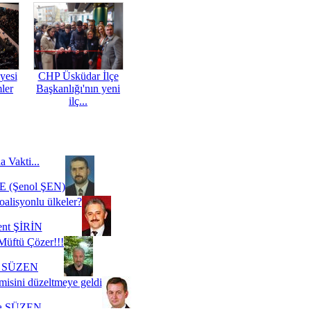
yesi
CHP Üsküdar İlçe
mler
Başkanlığı'nın yeni
ilç...
a Vakti...
 (Şenol ŞEN)
oalisyonlu ülkeler?
ent ŞİRİN
Müftü Çözer!!!
i SÜZEN
misini düzeltmeye geldi
a SÜZEN