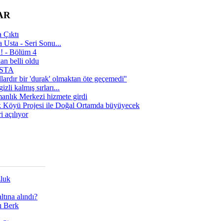
AR
 Çıktı
 Usta - Seri Sonu...
a! - Bölüm 4
n belli oldu
 USTA
lardır bir 'durak' olmaktan öte geçemedi''
zli kalmış sırları...
manlık Merkezi hizmete girdi
 Köyü Projesi ile Doğal Ortamda büyüyecek
i açılıyor
zluk
tına alındı?
ı Berk