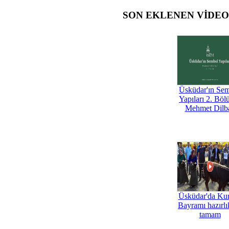
SON EKLENEN VİDE
Üsküdar'ın Se
Yapıları 2. Böl
Mehmet Dilb
Üsküdar'da Ku
Bayramı hazırlık
tamam