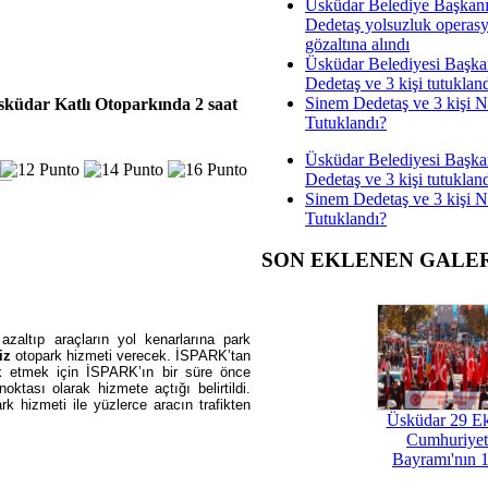
Üsküdar Belediye Başkan
Dedetaş yolsuzluk operas
gözaltına alındı
Üsküdar Belediyesi Başka
Dedetaş ve 3 kişi tutuklan
Sinem Dedetaş ve 3 kişi 
sküdar Katlı Otoparkında 2 saat
Tutuklandı?
Üsküdar Belediyesi Başka
Dedetaş ve 3 kişi tutuklan
Sinem Dedetaş ve 3 kişi 
Tutuklandı?
SON EKLENEN GALE
azaltıp araçların yol kenarlarına park
iz
otopark hizmeti verecek. İSPARK’tan
ik etmek için İSPARK’ın bir süre önce
oktası olarak hizmete açtığı belirtildi.
k hizmeti ile yüzlerce aracın trafikten
Üsküdar 29 E
Cumhuriyet
Bayramı'nın 1