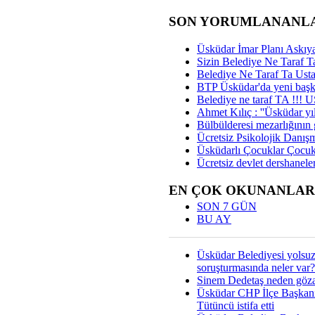
SON YORUMLANANL
Üsküdar İmar Planı Askıya
Sizin Belediye Ne Taraf Ta
Belediye Ne Taraf Ta Ust
BTP Üsküdar'da yeni başka
Belediye ne taraf TA !!!
Ahmet Kılıç : ''Üsküdar yıl
Bülbülderesi mezarlığının gi
Ücretsiz Psikolojik Danış
Üsküdarlı Çocuklar Çocuk
Ücretsiz devlet dershaneler
EN ÇOK OKUNANLAR
SON 7 GÜN
BU AY
Üsküdar Belediyesi yolsu
soruşturmasında neler var?
Sinem Dedetaş neden gözal
Üsküdar CHP İlçe Başkan
Tütüncü istifa etti