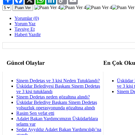
Link
Yorumlar (0)
Yorum Yaz
Tavsiye Et
Haberi Yazdir
Güncel Olaylar
En Çok Oku
Sinem Dedetaş ve 3 kişi Neden Tutuklandı?
Üsküdar 
Üsküdar Belediyesi Başkanı Sinem Dedetaş
ve 3 kişi 
ve 3 kişi tutuklandı
Sinem De
Sinem Dedetaş neden gözaltına alındı?
Üsküdar Belediye Başkanı Sinem Dedetaş
yolsuzluk operasyonunda gözaltına alındı
Rasim Şen vefat etti
Adalet Bakan Yardımcımızın Üsküdarlılara
selamı var
Sedat Ayyıldız Adalet Bakan Yardımcılığı’na
atandı