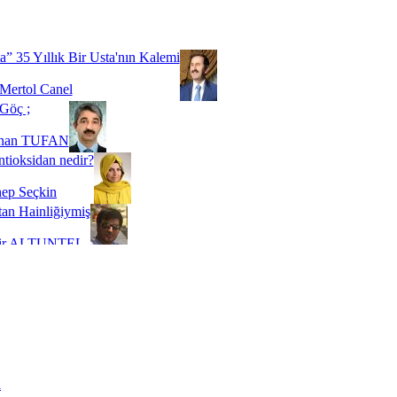
Biz buyuz...
 SOYSEVİNÇ
a” 35 Yıllık Bir Usta'nın Kalemi
Mertol Canel
Göç ;
ihan TUFAN
tioksidan nedir?
ep Seçkin
an Hainliğiymiş
kir ALTUNTEL
adde Bağımlılığı
t Kaymakçı
 Bir Süre De Olsa Burdayız
aş ŞENEL
ti Kalmadı Üstadım!
ı