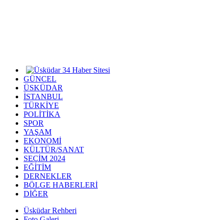
GÜNCEL
ÜSKÜDAR
İSTANBUL
TÜRKİYE
POLİTİKA
SPOR
YAŞAM
EKONOMİ
KÜLTÜR/SANAT
SEÇİM 2024
EĞİTİM
DERNEKLER
BÖLGE HABERLERİ
DİĞER
Üsküdar Rehberi
Foto Galeri