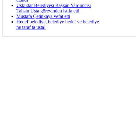
Üsküdar Belediyesi Başkan Yardımcısı
Tahsin Usta görevinden istifa etti
Mustafa Çetinkaya vefat etti
Hedef belediye, belediye hedef ve belediye
ne taraf ta usta!