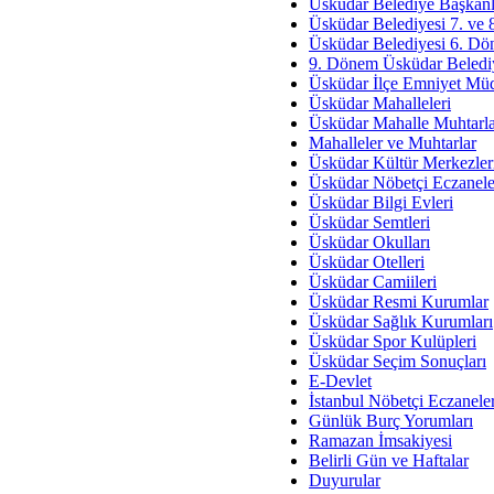
Av. Ş
Üsküdar Belediye Başkanl
Üsküdar Belediyesi 7. ve
İmar Sorunlarının Genel Ç
Üsküdar Belediyesi 6. Dö
9. Dönem Üsküdar Belediy
Çet
Üsküdar İlçe Emniyet Mü
Arakan Ner
Üsküdar Mahalleleri
Üsküdar Mahalle Muhtarla
Hüsam
Mahalleler ve Muhtarlar
Bayramın Mü
Üsküdar Kültür Merkezler
Üsküdar Nöbetçi Eczanele
Es
Üsküdar Bilgi Evleri
Ruhsal Yön
Üsküdar Semtleri
Üsküdar Okulları
Zülf
Üsküdar Otelleri
Üsküdar Kar
Üsküdar Camiileri
Üsküdar Resmi Kurumlar
Mus
Üsküdar Sağlık Kurumları
Üsküdar Spor Kulüpleri
Üsküdar Seçim Sonuçları
E-Devlet
İstanbul Nöbetçi Eczanele
Günlük Burç Yorumları
Ramazan İmsakiyesi
Belirli Gün ve Haftalar
Duyurular