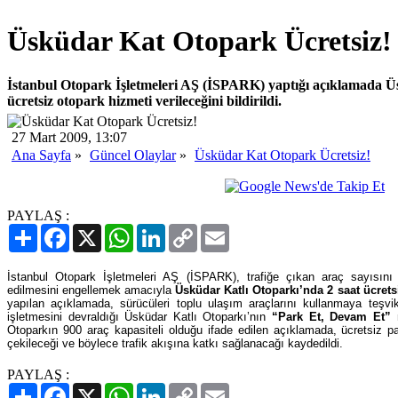
Üsküdar Kat Otopark Ücretsiz!
İstanbul Otopark İşletmeleri AŞ (İSPARK) yaptığı açıklamada Ü
ücretsiz otopark hizmeti verileceğini bildirildi.
27 Mart 2009, 13:07
Ana Sayfa
»
Güncel Olaylar
»
Üsküdar Kat Otopark Ücretsiz!
PAYLAŞ :
Paylaş
Facebook
X
WhatsApp
LinkedIn
Copy
Email
Link
İstanbul Otopark İşletmeleri AŞ (İSPARK), trafiğe çıkan araç sayısını 
edilmesini engellemek amacıyla
Üsküdar Katlı Otoparkı’nda 2 saat ücrets
yapılan açıklamada, sürücüleri toplu ulaşım araçlarını kullanmaya teşv
işletmesini devraldığı Üsküdar Katlı Otoparkı’nın
“Park Et, Devam Et”
n
Otoparkın 900 araç kapasiteli olduğu ifade edilen açıklamada, ücretsiz par
çekileceği ve böylece trafik akışına katkı sağlanacağı kaydedildi.
PAYLAŞ :
Paylaş
Facebook
X
WhatsApp
LinkedIn
Copy
Email