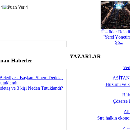
Üsküdar Beledi
''Yerel Yöneti
Şö...
YAZARLAR
nan Haberler
Ved
Belediyesi Başkanı Sinem Dedetaş
ASİTANE
tutuklandı
Huzurlu ve k
detaş ve 3 kişi Neden Tutuklandı?
Bül
Çözerse 
Al
Sıra halkın ekono
Ziy