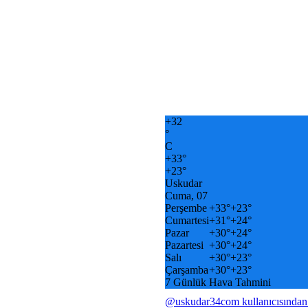
+
32
°
C
+
33°
+
23°
Uskudar
Cuma, 07
Perşembe
+
33°
+
23°
Cumartesi
+
31°
+
24°
Pazar
+
30°
+
24°
Pazartesi
+
30°
+
24°
Salı
+
30°
+
23°
Çarşamba
+
30°
+
23°
7 Günlük Hava Tahmini
@uskudar34com kullanıcısından