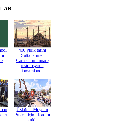
OLAR
mbol
400 yıllık tarihi
üm -
Sultanahmet
az
Camisi'nin minare
restorasyonu
tamamlandı
rban
Üsküdar Meydan
ları
Projesi için ilk adım
atıldı