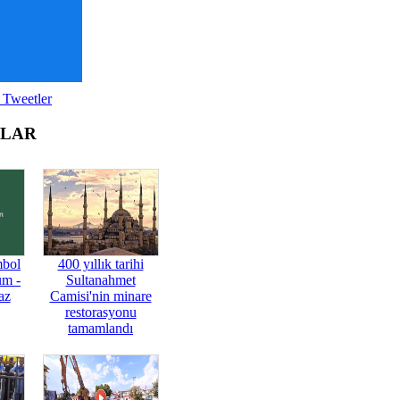
 Tweetler
OLAR
mbol
400 yıllık tarihi
üm -
Sultanahmet
az
Camisi'nin minare
restorasyonu
tamamlandı