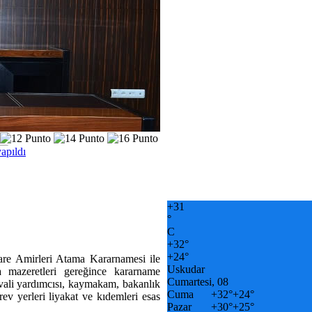
apıldı
+
31
°
C
+
32°
+
24°
dare Amirleri Atama Kararnamesi ile
Uskudar
a mazeretleri gereğince kararname
Cumartesi, 08
vali yardımcısı, kaymakam, bakanlık
Cuma
+
32°
+
24°
rev yerleri liyakat ve kıdemleri esas
Pazar
+
30°
+
25°