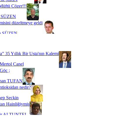
Müftü Çözer!!!
i SÜZEN
misini düzeltmeye geldi
a SÜZEN
Biz buyuz...
 SOYSEVİNÇ
a” 35 Yıllık Bir Usta'nın Kalemi
Mertol Canel
Göç ;
ihan TUFAN
tioksidan nedir?
ep Seçkin
an Hainliğiymiş
kir ALTUNTEL
adde Bağımlılığı