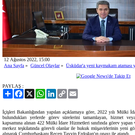
12 Ağustos 2022, 15:00
Ana Sayfa
»
Güncel Olaylar
»
Üsküdar'a yeni kaymakam ataması y
PAYLAŞ :
Paylaş
Facebook
X
WhatsApp
LinkedIn
Copy
Email
Link
İçişleri Bakanlığından yapılan açıklamaya göre, 2022 yılı Mülki İ
bulundukları yerlerde görev sürelerini tamamlayan, hizmet vey
kapsamına alınan 422 Mülki İdare Hizmetleri sınıfında görev yapan 
merkez teşkilatında görevli olanlar ile hukuk müşavirlerinin yeni gö
alınarak Cumhurbaşkanı Recep Tayyip Erdoğan'ın onayı ile atandı.