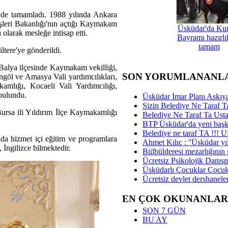
i'de tamamladı. 1988 yılında Ankara
çişleri Bakanlığı'nın açtığı Kaymakam
Üsküdar'da Ku
larak mesleğe intisap etti.
Bayramı hazırlık
tamam
iltere'ye gönderildi.
 Balya ilçesinde Kaymakam vekilliği,
SON YORUMLANANL
ngöl ve Amasya Vali yardımcılıkları,
mlığı, Kocaeli Vali Yardımcılığı,
bulundu.
Üsküdar İmar Planı Askıya
Sizin Belediye Ne Taraf Ta
ursa ili Yıldırım İlçe Kaymakamlığı
Belediye Ne Taraf Ta Ust
BTP Üsküdar'da yeni başka
Belediye ne taraf TA !!!
yıda hizmet içi eğitim ve programlara
Ahmet Kılıç : ''Üsküdar yıl
İngilizce bilmektedir.
Bülbülderesi mezarlığının gi
Ücretsiz Psikolojik Danış
Üsküdarlı Çocuklar Çocuk
Ücretsiz devlet dershaneler
EN ÇOK OKUNANLAR
SON 7 GÜN
BU AY