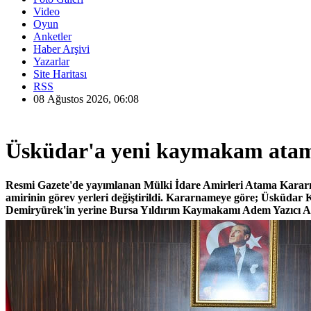
Video
Oyun
Anketler
Haber Arşivi
Yazarlar
Site Haritası
RSS
08 Ağustos 2026, 06:08
Üsküdar'a yeni kaymakam atama
Resmi Gazete'de yayımlanan Mülki İdare Amirleri Atama Kararna
amirinin görev yerleri değiştirildi. Kararnameye göre; Üsküda
Demiryürek'in yerine Bursa Yıldırım Kaymakamı Adem Yazıcı A