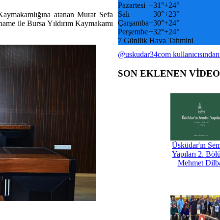
Pazartesi
+
31°
+
24°
Salı
+
30°
+
23°
 Kaymakamlığına atanan Murat Sefa
Çarşamba
+
30°
+
24°
arname ile Bursa Yıldırım Kaymakamı
Perşembe
+
32°
+
24°
7 Günlük Hava Tahmini
@uskudar34com kullanıcısından
SON EKLENEN VİDE
Üsküdar'ın Se
Yapıları 2. Böl
Mehmet Dilb