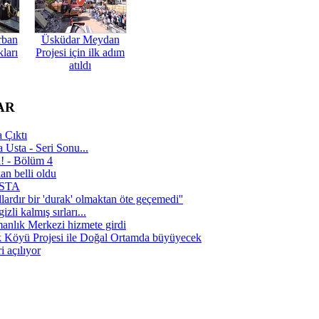
rban
Üsküdar Meydan
ları
Projesi için ilk adım
atıldı
AR
 Çıktı
 Usta - Seri Sonu...
a! - Bölüm 4
n belli oldu
 USTA
lardır bir 'durak' olmaktan öte geçemedi''
zli kalmış sırları...
manlık Merkezi hizmete girdi
 Köyü Projesi ile Doğal Ortamda büyüyecek
i açılıyor