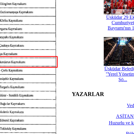
Üsküdar 29 E
Cumhuriyet
Bayramı'nın 1
Üsküdar Beledi
''Yerel Yöneti
Şö...
YAZARLAR
Ved
ASİTANE
Huzurlu ve k
Bül