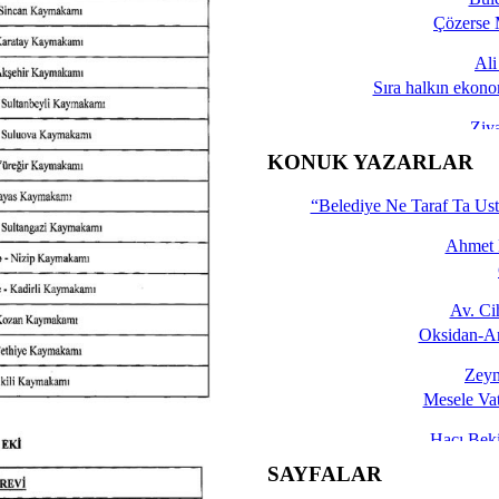
Çözerse 
Al
Sıra halkın ekono
Ziy
İşte 
KONUK YAZARLAR
Yalçın
“Belediye Ne Taraf Ta Ust
Ahmet 
Av. C
Oksidan-An
Zeyn
Mesele Vat
Hacı Be
Okullarda M
SAYFALAR