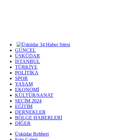
GÜNCEL
ÜSKÜDAR
İSTANBUL
TÜRKİYE
POLİTİKA
SPOR
YAŞAM
EKONOMİ
KÜLTÜR/SANAT
SEÇİM 2024
EĞİTİM
DERNEKLER
BÖLGE HABERLERİ
DİĞER
Üsküdar Rehberi
Foto Galeri