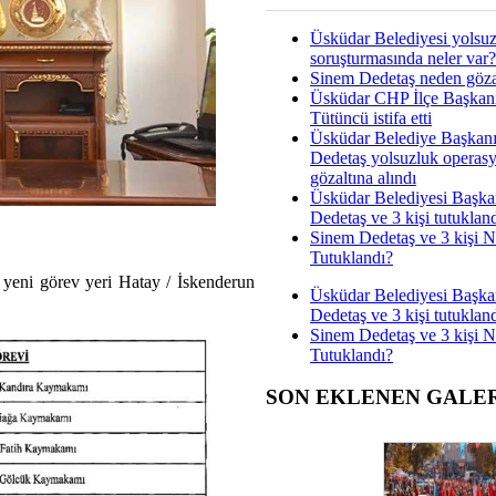
Üsküdar Belediyesi yolsu
soruşturmasında neler var?
Sinem Dedetaş neden gözal
Üsküdar CHP İlçe Başkan
Tütüncü istifa etti
Üsküdar Belediye Başkan
Dedetaş yolsuzluk operas
gözaltına alındı
Üsküdar Belediyesi Başka
Dedetaş ve 3 kişi tutuklan
Sinem Dedetaş ve 3 kişi 
Tutuklandı?
eni görev yeri Hatay / İskenderun
Üsküdar Belediyesi Başka
Dedetaş ve 3 kişi tutuklan
Sinem Dedetaş ve 3 kişi 
Tutuklandı?
SON EKLENEN GALE