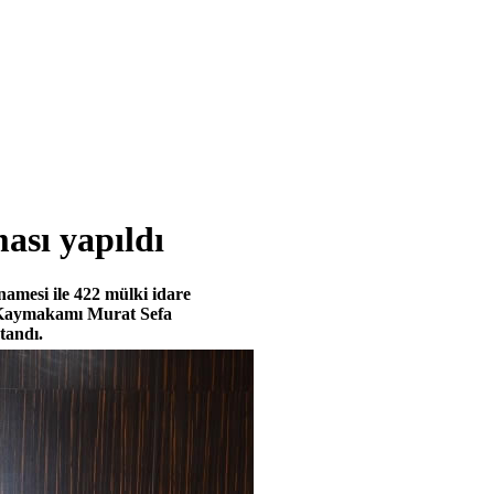
sı yapıldı
mesi ile 422 mülki idare
r Kaymakamı Murat Sefa
tandı.