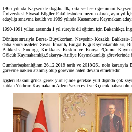
1965 yılında Kayseri'de doğdu. İlk, orta ve lise öğrenimini Kayser
Üniversitesi Siyasal Bilgiler Fakültesinden mezun olarak, aynı yıl İ
adaylığı sınavına katıldı ve 1989 yılında Kastamonu Kaymakam adayı o
1990-1991 yılları arasında 1 yıl süreyle dil eğitimi için Bakanlıkça İng
Dönüşte sırasıyla Bursa- Büyükorhan, Nevşehir- Kozaklı, Balıkesir-
daha sonra asaleten Sivas- İmranlı, Bingöl Kiğı Kaymakamlıkları, Bi
Balıkesir- Sındırgı, Kırıkkale- Keskin ve Konya ?Çumra Kaymaka
Gölcük Kaymakamlığı,Sakarya- Arifiye Kaymakamlığı görevlerinde 
Cumhurbaşkanlığının 26.12.2018 tarih ve 2018/261 nolu kararıyla B
görevine naklen atanmış olup görevine halen devam etmektedir.
İçişleri Bakanlığı'nca gerek yurt içinde gerekse yurt dışında çok sa
katılan Yıldırım Kaymakamı Adem Yazıcı evli ve 3 çocuk babası olup, 