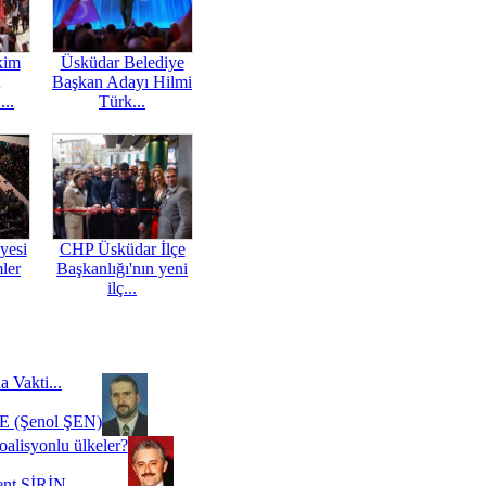
kim
Üsküdar Belediye
Başkan Adayı Hilmi
...
Türk...
yesi
CHP Üsküdar İlçe
mler
Başkanlığı'nın yeni
ilç...
a Vakti...
 (Şenol ŞEN)
oalisyonlu ülkeler?
ent ŞİRİN