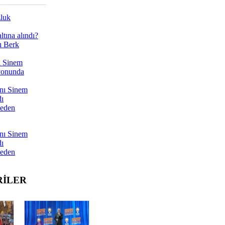
zluk
tına alındı?
ı Berk
ı Sinem
yonunda
nı Sinem
dı
Neden
nı Sinem
dı
Neden
RİLER