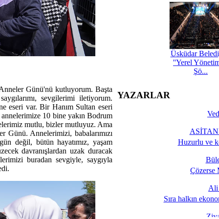
Üsküdar Beledi
''Yerel Yöneti
Şö...
 Anneler Günü'nü kutluyorum. Başta
YAZARLAR
ygılarımı, sevgilerimi iletiyorum.
ne eseri var. Bir Hanım Sultan eseri
Ved
k annelerimize 10 bine yakın Bodrum
elerimiz mutlu, bizler mutluyuz. Ama
ASİTANE
er Günü. Annelerimizi, babalarımızı
 gün değil, bütün hayatımız, yaşam
Huzurlu ve k
 üzecek davranışlardan uzak duracak
rimizi buradan sevgiyle, saygıyla
Bül
edi.
Çözerse 
Al
Sıra halkın ekono
Ziy