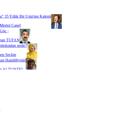
Biz buyuz...
 SOYSEVİNÇ
a” 35 Yıllık Bir Usta'nın Kalemi
Mertol Canel
Göç ;
ihan TUFAN
tioksidan nedir?
ep Seçkin
an Hainliğiymiş
kir ALTUNTEL
adde Bağımlılığı
t Kaymakçı
 Bir Süre De Olsa Burdayız
aş ŞENEL
ti Kalmadı Üstadım!
ı