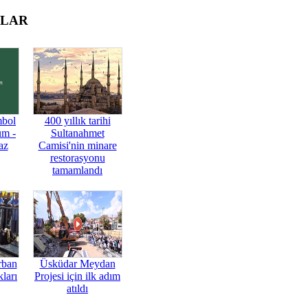
OLAR
mbol
400 yıllık tarihi
üm -
Sultanahmet
az
Camisi'nin minare
restorasyonu
tamamlandı
rban
Üsküdar Meydan
ları
Projesi için ilk adım
atıldı