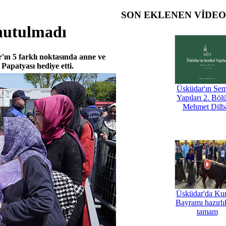
SON EKLENEN VİDE
nutulmadı
'ın 5 farklı noktasında anne ve
Papatyası hediye etti.
Üsküdar'ın Se
Yapıları 2. Böl
Mehmet Dilb
Üsküdar'da Ku
Bayramı hazırlık
tamam