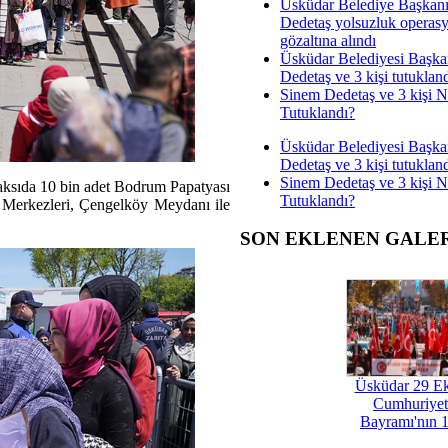
Üsküdar Belediye Başkan
Dedetaş yolsuzluk operas
gözaltına alındı
Üsküdar Belediyesi Başka
Dedetaş ve 3 kişi tutuklan
Sinem Dedetaş ve 3 kişi 
Tutuklandı?
Üsküdar Belediyesi Başka
Dedetaş ve 3 kişi tutuklan
Sinem Dedetaş ve 3 kişi 
saksıda 10 bin adet Bodrum Papatyası
Tutuklandı?
ş Merkezleri, Çengelköy Meydanı ile
SON EKLENEN GALE
Üsküdar 29 E
Cumhuriyet
Bayramı'nın 1