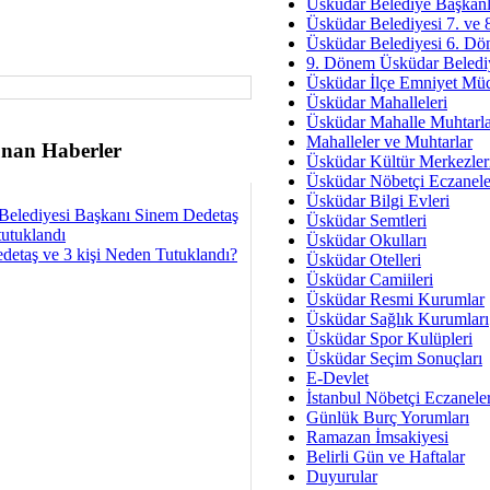
Av. Ş
Üsküdar Belediye Başkanl
Üsküdar Belediyesi 7. ve
İmar Sorunlarının Genel Ç
Üsküdar Belediyesi 6. Dö
9. Dönem Üsküdar Belediy
Çet
Üsküdar İlçe Emniyet Mü
Arakan Ner
Üsküdar Mahalleleri
Üsküdar Mahalle Muhtarla
Hüsam
Mahalleler ve Muhtarlar
nan Haberler
Bayramın Mü
Üsküdar Kültür Merkezler
Üsküdar Nöbetçi Eczanele
Es
Üsküdar Bilgi Evleri
Ruhsal Yön
Belediyesi Başkanı Sinem Dedetaş
Üsküdar Semtleri
tutuklandı
Üsküdar Okulları
Zülf
detaş ve 3 kişi Neden Tutuklandı?
Üsküdar Otelleri
Üsküdar Kar
Üsküdar Camiileri
Üsküdar Resmi Kurumlar
Mus
Üsküdar Sağlık Kurumları
Üsküdar Spor Kulüpleri
Üsküdar Seçim Sonuçları
E-Devlet
İstanbul Nöbetçi Eczanele
Günlük Burç Yorumları
Ramazan İmsakiyesi
Belirli Gün ve Haftalar
Duyurular