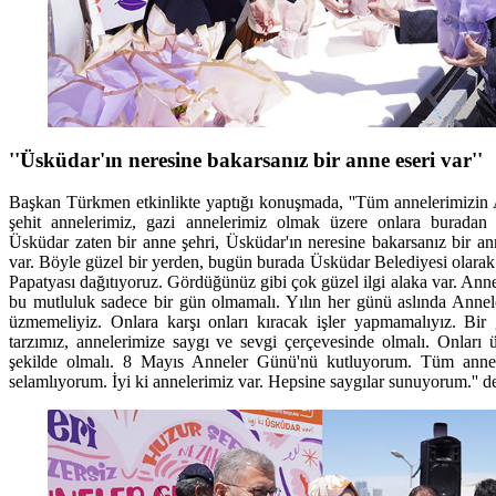
''Üsküdar'ın neresine bakarsanız bir anne eseri var''
Başkan Türkmen etkinlikte yaptığı konuşmada, ''Tüm annelerimizin
şehit annelerimiz, gazi annelerimiz olmak üzere onlara buradan sa
Üsküdar zaten bir anne şehri, Üsküdar'ın neresine bakarsanız bir an
var. Böyle güzel bir yerden, bugün burada Üsküdar Belediyesi olara
Papatyası dağıtıyoruz. Gördüğünüz gibi çok güzel ilgi alaka var. Ann
bu mutluluk sadece bir gün olmamalı. Yılın her günü aslında Annel
üzmemeliyiz. Onlara karşı onları kıracak işler yapmamalıyız. Bir
tarzımız, annelerimize saygı ve sevgi çerçevesinde olmalı. Onları
şekilde olmalı. 8 Mayıs Anneler Günü'nü kutluyorum. Tüm annele
selamlıyorum. İyi ki annelerimiz var. Hepsine saygılar sunuyorum.'' d