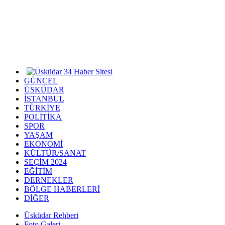
GÜNCEL
ÜSKÜDAR
İSTANBUL
TÜRKİYE
POLİTİKA
SPOR
YAŞAM
EKONOMİ
KÜLTÜR/SANAT
SEÇİM 2024
EĞİTİM
DERNEKLER
BÖLGE HABERLERİ
DİĞER
Üsküdar Rehberi
Foto Galeri