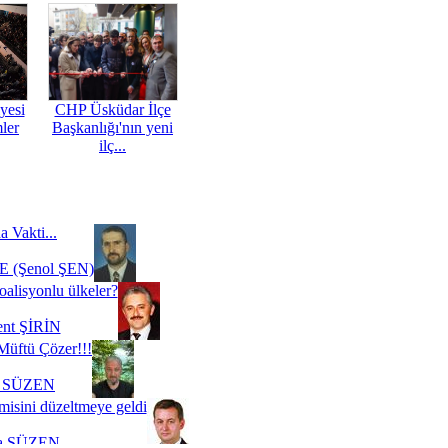
yesi
CHP Üsküdar İlçe
mler
Başkanlığı'nın yeni
ilç...
a Vakti...
 (Şenol ŞEN)
oalisyonlu ülkeler?
ent ŞİRİN
Müftü Çözer!!!
i SÜZEN
misini düzeltmeye geldi
a SÜZEN