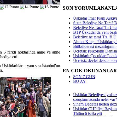
SON YORUMLANANL
Üsküdar İmar Planı Askıya
Sizin Belediye Ne Taraf Ta
Belediye Ne Taraf Ta Ust
BTP Üsküdar'da yeni başka
Belediye ne taraf TA !!!
Ahmet Kılıç : ''Üsküdar yıl
Bülbülderesi mezarlığının gi
Ücretsiz Psikolojik Danış
n 5 farklı noktasında anne ve anne
Üsküdarlı Çocuklar Çocuk
ediye etti.
Ücretsiz devlet dershaneler
Üsküdarlıların yanı sıra İstanbul'un
EN ÇOK OKUNANLAR
i.
SON 7 GÜN
BU AY
Üsküdar Belediyesi yolsu
soruşturmasında neler var?
Sinem Dedetaş neden gözal
Üsküdar CHP İlçe Başkan
Tütüncü istifa etti