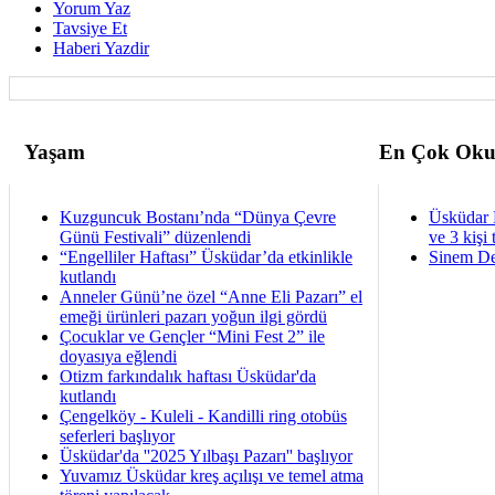
Yorum Yaz
Tavsiye Et
Haberi Yazdir
Yaşam
En Çok Oku
Kuzguncuk Bostanı’nda “Dünya Çevre
Üsküdar 
Günü Festivali” düzenlendi
ve 3 kişi 
“Engelliler Haftası” Üsküdar’da etkinlikle
Sinem De
kutlandı
Anneler Günü’ne özel “Anne Eli Pazarı” el
emeği ürünleri pazarı yoğun ilgi gördü
Çocuklar ve Gençler “Mini Fest 2” ile
doyasıya eğlendi
Otizm farkındalık haftası Üsküdar'da
kutlandı
Çengelköy - Kuleli - Kandilli ring otobüs
seferleri başlıyor
Üsküdar'da ''2025 Yılbaşı Pazarı'' başlıyor
Yuvamız Üsküdar kreş açılışı ve temel atma