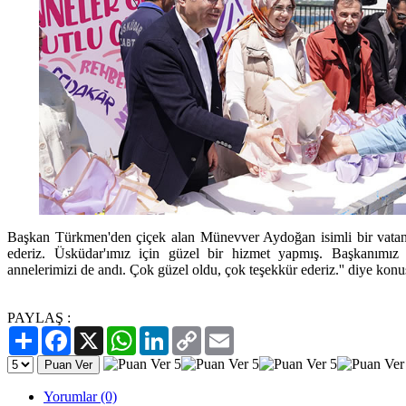
Başkan Türkmen'den çiçek alan Münevver Aydoğan isimli bir vatand
ederiz. Üsküdar'ımız için güzel bir hizmet yapmış. Başkanımı
annelerimizi de andı. Çok güzel oldu, çok teşekkür ederiz.'' diye konu
PAYLAŞ :
Paylaş
Facebook
X
WhatsApp
LinkedIn
Copy
Email
Link
Yorumlar (0)