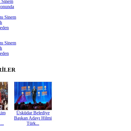
ı Sinem
yonunda
nı Sinem
dı
Neden
nı Sinem
dı
Neden
RİLER
kim
Üsküdar Belediye
Başkan Adayı Hilmi
...
Türk...