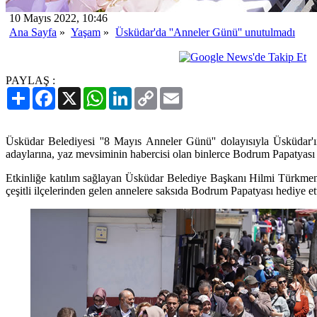
10 Mayıs 2022, 10:46
Ana Sayfa
»
Yaşam
»
Üsküdar'da ''Anneler Günü'' unutulmadı
PAYLAŞ :
Paylaş
Facebook
X
WhatsApp
LinkedIn
Copy
Email
Link
Üsküdar Belediyesi ''8 Mayıs Anneler Günü'' dolayısıyla Üsküdar'ı
adaylarına, yaz mevsiminin habercisi olan binlerce Bodrum Papatyası h
Etkinliğe katılım sağlayan Üsküdar Belediye Başkanı Hilmi Türkmen 
çeşitli ilçelerinden gelen annelere saksıda Bodrum Papatyası hediye ett