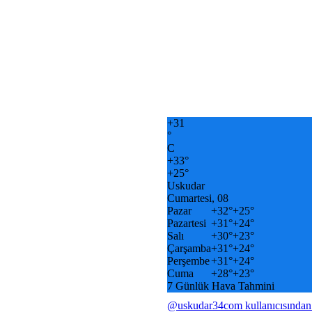
+
31
°
C
+
33°
+
25°
Uskudar
Cumartesi, 08
Pazar
+
32°
+
25°
Pazartesi
+
31°
+
24°
Salı
+
30°
+
23°
Çarşamba
+
31°
+
24°
Perşembe
+
31°
+
24°
Cuma
+
28°
+
23°
7 Günlük Hava Tahmini
@uskudar34com kullanıcısından