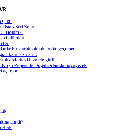
AR
 Çıktı
 Usta - Seri Sonu...
a! - Bölüm 4
n belli oldu
 USTA
lardır bir 'durak' olmaktan öte geçemedi''
zli kalmış sırları...
manlık Merkezi hizmete girdi
 Köyü Projesi ile Doğal Ortamda büyüyecek
i açılıyor
zluk
tına alındı?
ı Berk