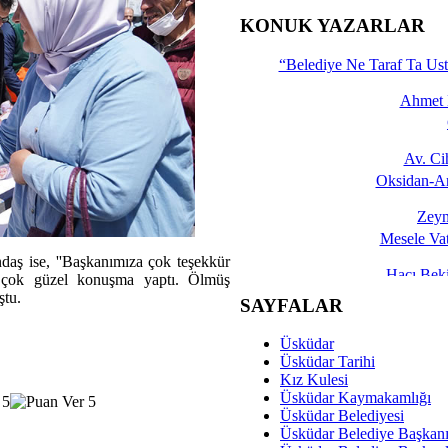
İşte 
KONUK YAZARLAR
Yalçın
“Belediye Ne Taraf Ta Ust
Ahmet 
Av. C
Oksidan-An
Zeyn
Mesele Vat
aş ise, ''Başkanımıza çok teşekkür
Hacı Be
z çok güzel konuşma yaptı. Ölmüş
Okullarda M
ştu.
SAYFALAR
Mesu
Üsküdar
Dünya Fani, Ama Kısa
Üsküdar Tarihi
Kız Kulesi
Sav
Üsküdar Kaymakamlığı
Hukukun Adale
Üsküdar Belediyesi
Üsküdar Belediye Başkan