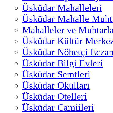
Üsküdar Mahalleleri
Üsküdar Mahalle Muhta
Mahalleler ve Muhtarl
Üsküdar Kültür Merkez
Üsküdar Nöbetçi Eczan
Üsküdar Bilgi Evleri
Üsküdar Semtleri
Üsküdar Okulları
Üsküdar Otelleri
Üsküdar Camiileri