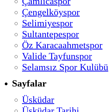
Çamlıcaspor
Çengelköyspor
Selimiyespor
Sultantepespor
Öz Karacaahmetspor
Valide Tayfunspor
Selamsız Spor Kulübü
Sayfalar
Üsküdar
Üsküdar Tarihi