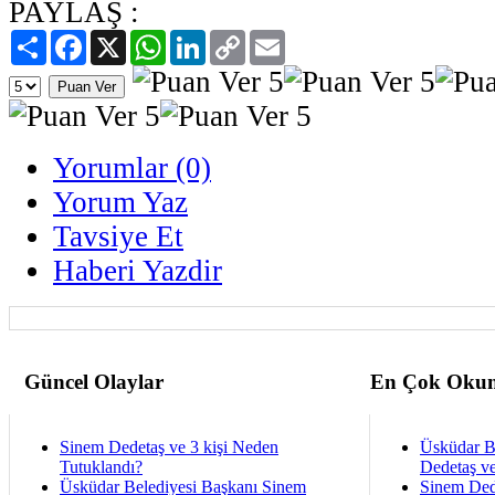
PAYLAŞ :
Paylaş
Facebook
X
WhatsApp
LinkedIn
Copy
Email
Link
Yorumlar (0)
Yorum Yaz
Tavsiye Et
Haberi Yazdir
Güncel Olaylar
En Çok Okun
Sinem Dedetaş ve 3 kişi Neden
Üsküdar B
Tutuklandı?
Dedetaş ve
Üsküdar Belediyesi Başkanı Sinem
Sinem Ded