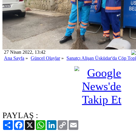
27 Nisan 2022, 13:42
Ana Sayfa
»
Güncel Olaylar
»
Sanatçı Alişan Üsküdar'da Çöp Topl
PAYLAŞ :
Paylaş
Facebook
X
WhatsApp
LinkedIn
Copy
Email
Link