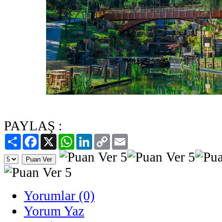
PAYLAŞ :
Paylaş
Facebook
X
WhatsApp
LinkedIn
Copy
Email
Link
Yorumlar (0)
Yorum Yaz