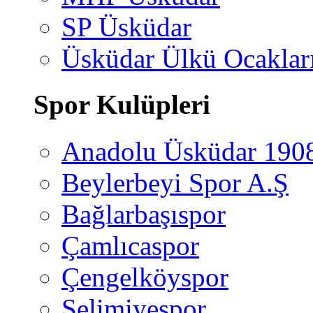
SP Üsküdar
Üsküdar Ülkü Ocaklar
Spor Kulüpleri
Anadolu Üsküdar 190
Beylerbeyi Spor A.Ş
Bağlarbaşıspor
Çamlıcaspor
Çengelköyspor
Selimiyespor