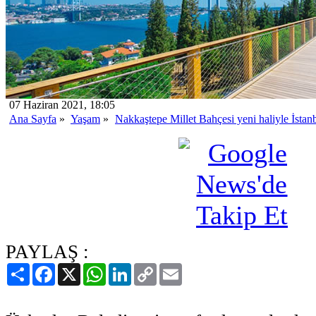
07 Haziran 2021, 18:05
Ana Sayfa
»
Yaşam
»
Nakkaştepe Millet Bahçesi yeni haliyle İstanb
PAYLAŞ :
Paylaş
Facebook
X
WhatsApp
LinkedIn
Copy
Email
Link