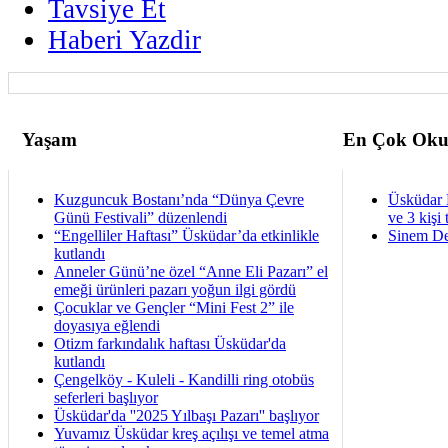
Tavsiye Et
Haberi Yazdir
Yaşam
En Çok Oku
Kuzguncuk Bostanı’nda “Dünya Çevre
Üsküdar 
Günü Festivali” düzenlendi
ve 3 kişi 
“Engelliler Haftası” Üsküdar’da etkinlikle
Sinem De
kutlandı
Anneler Günü’ne özel “Anne Eli Pazarı” el
emeği ürünleri pazarı yoğun ilgi gördü
Çocuklar ve Gençler “Mini Fest 2” ile
doyasıya eğlendi
Otizm farkındalık haftası Üsküdar'da
kutlandı
Çengelköy - Kuleli - Kandilli ring otobüs
seferleri başlıyor
Üsküdar'da ''2025 Yılbaşı Pazarı'' başlıyor
Yuvamız Üsküdar kreş açılışı ve temel atma