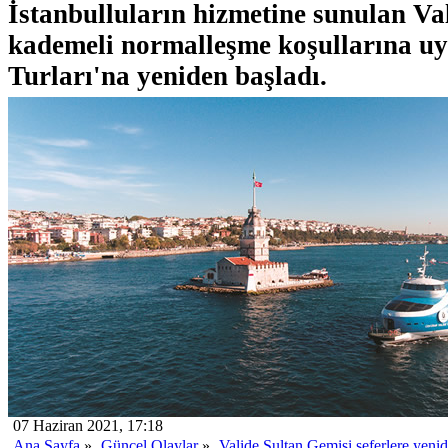
İstanbulluların hizmetine sunulan Va
kademeli normalleşme koşullarına u
Turları'na yeniden başladı.
07 Haziran 2021, 17:18
Ana Sayfa
»
Güncel Olaylar
»
Valide Sultan Gemisi seferlere yenid