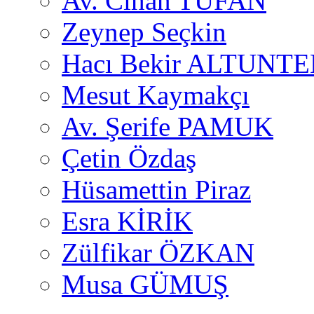
Av. Cihan TUFAN
Zeynep Seçkin
Hacı Bekir ALTUNTE
Mesut Kaymakçı
Av. Şerife PAMUK
Çetin Özdaş
Hüsamettin Piraz
Esra KİRİK
Zülfikar ÖZKAN
Musa GÜMUŞ