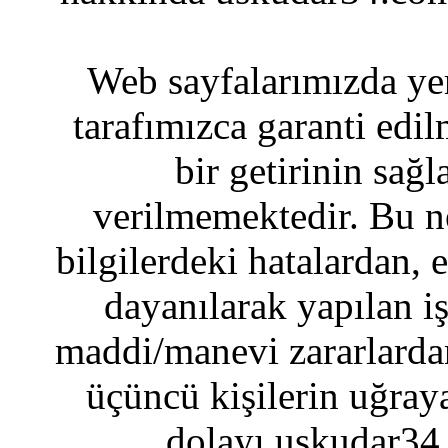
Web sayfalarımızda yer
tarafımızca garanti edil
bir getirinin sağ
verilmemektedir. Bu n
bilgilerdeki hatalardan, 
dayanılarak yapılan i
maddi/manevi zararlardan
üçüncü kişilerin uğraya
dolayı uskudar34