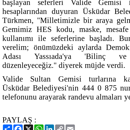
başlayan seferleri Valide Gemisi
hesaplarından duyuran Üsküdar Bele
Türkmen, ''Milletimizle bir araya gel
Gemimiz HES kodu, maske, mesafe 
kullanımı ile seferlerine başladı. B
verelim; önümüzdeki aylarda Demokr
Adası Yassıada'ya 'Bilinç ve
düzenleyeceğiz.'' diyerek müjde verdi.
Valide Sultan Gemisi turlarına kat
Üsküdar Belediyesi'nin 444 0 875 num
telefonunu arayarak randevu almaları yet
PAYLAŞ :
Paylaş
Facebook
X
WhatsApp
LinkedIn
Copy
Email