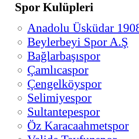
Spor Kulüpleri
Anadolu Üsküdar 190
Beylerbeyi Spor A.Ş
Bağlarbaşıspor
Çamlıcaspor
Çengelköyspor
Selimiyespor
Sultantepespor
Öz Karacaahmetspor