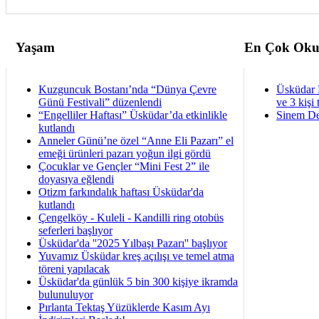
Yaşam
En Çok Oku
Kuzguncuk Bostanı’nda “Dünya Çevre
Üsküdar 
Günü Festivali” düzenlendi
ve 3 kişi 
“Engelliler Haftası” Üsküdar’da etkinlikle
Sinem De
kutlandı
Anneler Günü’ne özel “Anne Eli Pazarı” el
emeği ürünleri pazarı yoğun ilgi gördü
Çocuklar ve Gençler “Mini Fest 2” ile
doyasıya eğlendi
Otizm farkındalık haftası Üsküdar'da
kutlandı
Çengelköy - Kuleli - Kandilli ring otobüs
seferleri başlıyor
Üsküdar'da ''2025 Yılbaşı Pazarı'' başlıyor
Yuvamız Üsküdar kreş açılışı ve temel atma
töreni yapılacak
Üsküdar'da günlük 5 bin 300 kişiye ikramda
bulunuluyor
Pırlanta Tektaş Yüzüklerde Kasım Ayı