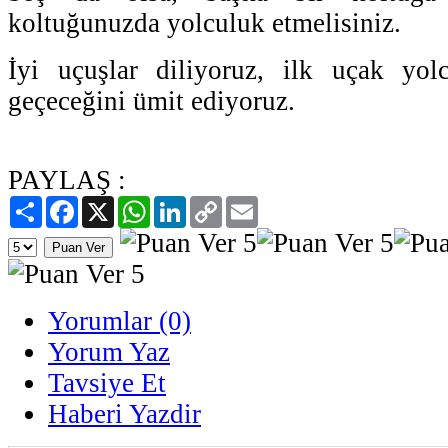
koltuğunuzda yolculuk etmelisiniz.
İyi uçuşlar diliyoruz, ilk uçak yol
geçeceğini ümit ediyoruz.
PAYLAŞ :
Paylaş
Facebook
X
WhatsApp
LinkedIn
Copy
Email
Link
Yorumlar (0)
Yorum Yaz
Tavsiye Et
Haberi Yazdir