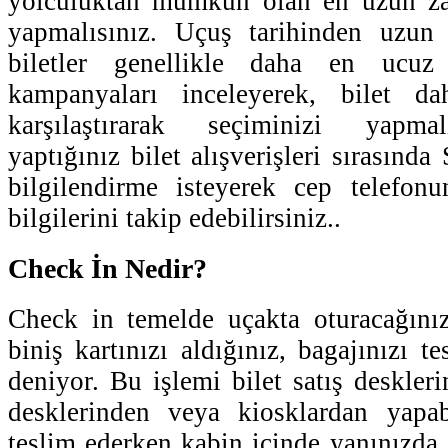
yolculuktan mümkün olan en uzun za
yapmalısınız. Uçuş tarihinden uzun
biletler genellikle daha en ucuz
kampanyaları inceleyerek, bilet dah
karşılaştırarak seçiminizi yapmalı
yaptığınız bilet alışverişleri sırasınd
bilgilendirme isteyerek cep telefon
bilgilerini takip edebilirsiniz..
Check İn Nedir?
Check in temelde uçakta oturacağınız
biniş kartınızı aldığınız, bagajınızı te
deniyor. Bu işlemi bilet satış deskler
desklerinden veya kiosklardan yapabi
teslim ederken kabin içinde yanınızda 