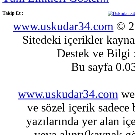
Takip Et :
www.uskudar34.com
© 20
Sitedeki içerikler kayn
Destek ve Bilgi
Bu sayfa 0.0
www.uskudar34.com
web
ve sözel içerik sadece
yazılarında yer alan iç
veya alıntı(kaynak gö