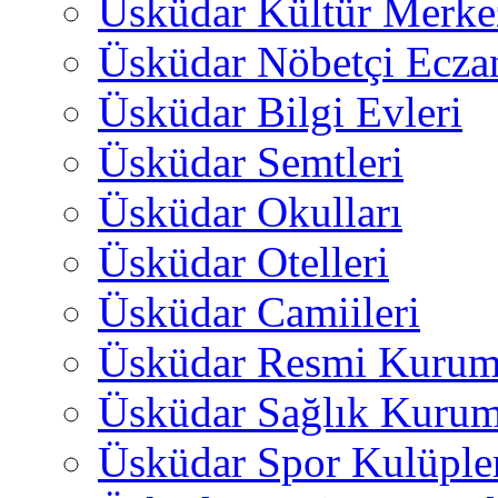
Üsküdar Kültür Merkez
Üsküdar Nöbetçi Ecza
Üsküdar Bilgi Evleri
Üsküdar Semtleri
Üsküdar Okulları
Üsküdar Otelleri
Üsküdar Camiileri
Üsküdar Resmi Kurum
Üsküdar Sağlık Kurum
Üsküdar Spor Kulüple