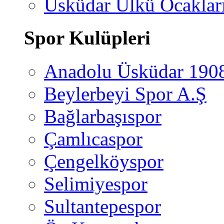
Üsküdar Ülkü Ocaklar
Spor Kulüpleri
Anadolu Üsküdar 190
Beylerbeyi Spor A.Ş
Bağlarbaşıspor
Çamlıcaspor
Çengelköyspor
Selimiyespor
Sultantepespor