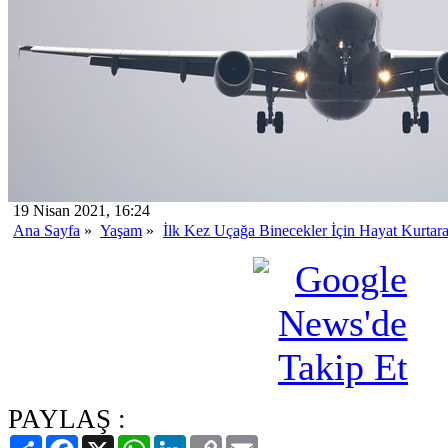
19 Nisan 2021, 16:24
Ana Sayfa
»
Yaşam
»
İlk Kez Uçağa Binecekler İçin Hayat Kurtara
PAYLAŞ :
Paylaş
Facebook
X
WhatsApp
LinkedIn
Copy
Email