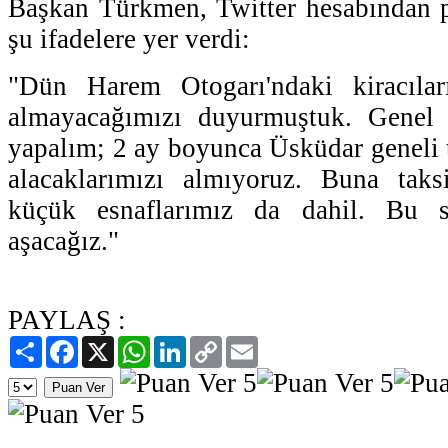
Başkan Türkmen, Twitter hesabından p
şu ifadelere yer verdi:
"Dün Harem Otogarı'ndaki kiracıla
almayacağımızı duyurmuştuk. Genel
yapalım; 2 ay boyunca Üsküdar geneli t
alacaklarımızı almıyoruz. Buna tak
küçük esnaflarımız da dahil. Bu s
aşacağız."
PAYLAŞ :
Paylaş
Facebook
X
WhatsApp
LinkedIn
Copy
Email
Link