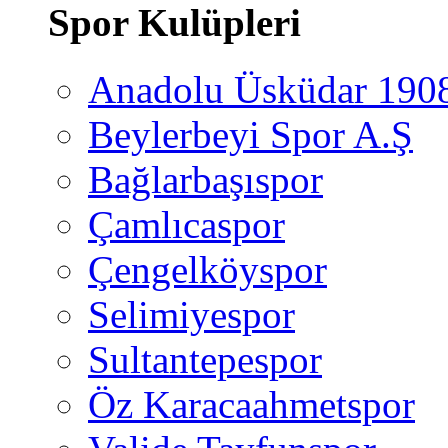
Spor Kulüpleri
Anadolu Üsküdar 190
Beylerbeyi Spor A.Ş
Bağlarbaşıspor
Çamlıcaspor
Çengelköyspor
Selimiyespor
Sultantepespor
Öz Karacaahmetspor