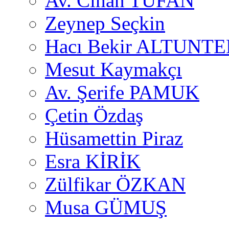
Av. Cihan TUFAN
Zeynep Seçkin
Hacı Bekir ALTUNTE
Mesut Kaymakçı
Av. Şerife PAMUK
Çetin Özdaş
Hüsamettin Piraz
Esra KİRİK
Zülfikar ÖZKAN
Musa GÜMUŞ