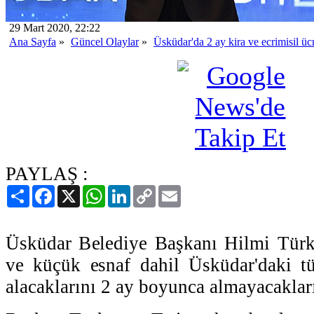
29 Mart 2020, 22:22
Ana Sayfa
»
Güncel Olaylar
»
Üsküdar'da 2 ay kira ve ecrimisil üc
PAYLAŞ :
Paylaş
Facebook
X
WhatsApp
LinkedIn
Copy
Email
Link
Üsküdar Belediye Başkanı Hilmi Türkm
ve küçük esnaf dahil Üsküdar'daki tü
alacaklarını 2 ay boyunca almayacakları