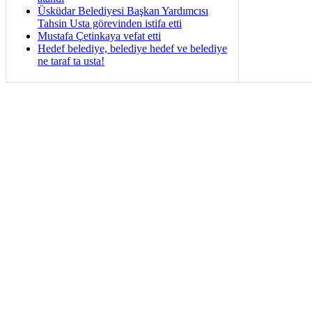
Üsküdar Belediyesi Başkan Yardımcısı
Tahsin Usta görevinden istifa etti
Mustafa Çetinkaya vefat etti
Hedef belediye, belediye hedef ve belediye
ne taraf ta usta!