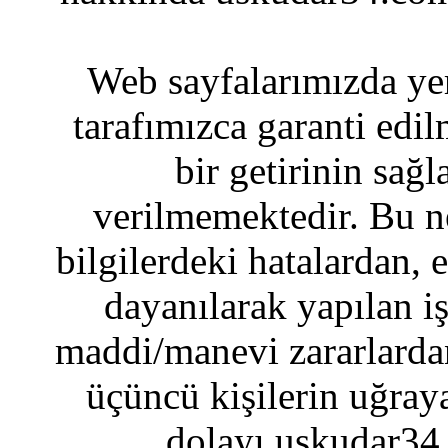
Web sayfalarımızda yer
tarafımızca garanti edil
bir getirinin sağ
verilmemektedir. Bu n
bilgilerdeki hatalardan, 
dayanılarak yapılan i
maddi/manevi zararlardan
üçüncü kişilerin uğraya
dolayı uskudar34