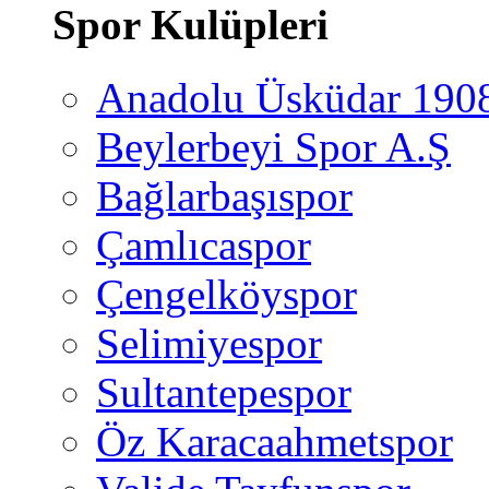
Spor Kulüpleri
Anadolu Üsküdar 190
Beylerbeyi Spor A.Ş
Bağlarbaşıspor
Çamlıcaspor
Çengelköyspor
Selimiyespor
Sultantepespor
Öz Karacaahmetspor