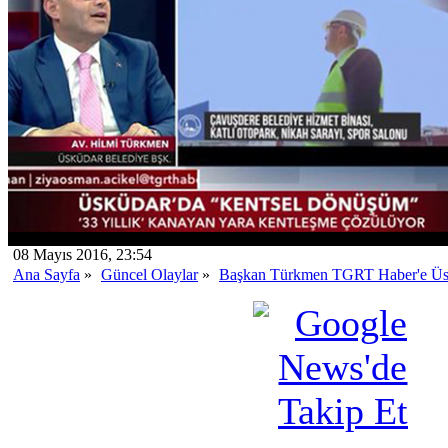
08 Mayıs 2016, 23:54
Ana Sayfa
»
Güncel Olaylar
»
Başkan Türkmen TGRT Haber'e Üsküd