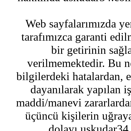
Web sayfalarımızda yer
tarafımızca garanti edil
bir getirinin sağ
verilmemektedir. Bu n
bilgilerdeki hatalardan, 
dayanılarak yapılan i
maddi/manevi zararlardan
üçüncü kişilerin uğraya
dolayı uskudar34