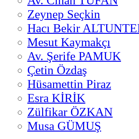
Av. Cihan TUFAN
Zeynep Seçkin
Hacı Bekir ALTUNTE
Mesut Kaymakçı
Av. Şerife PAMUK
Çetin Özdaş
Hüsamettin Piraz
Esra KİRİK
Zülfikar ÖZKAN
Musa GÜMUŞ