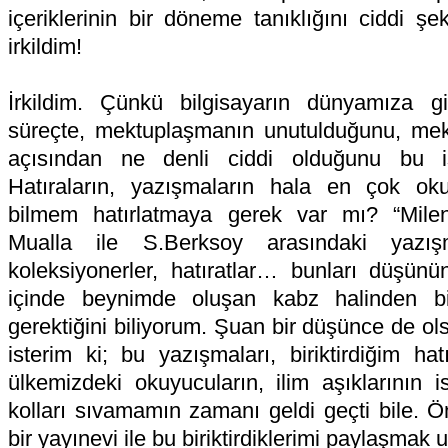
içeriklerinin bir döneme tanıklığını ciddi ş
irkildim!
İrkildim. Çünkü bilgisayarın dünyamıza g
süreçte, mektuplaşmanın unutulduğunu, mektu
açısından ne denli ciddi olduğunu bu işl
Hatıraların, yazışmaların hala en çok ok
bilmem hatırlatmaya gerek var mı? “Milen
Mualla ile S.Berksoy arasındaki yazış
koleksiyonerler, hatıratlar… bunları düşünün
içinde beynimde oluşan kabz halinden b
gerektiğini biliyorum. Şuan bir düşünce de o
isterim ki; bu yazışmaları, biriktirdiğim hatı
ülkemizdeki okuyucuların, ilim aşıklarının i
kolları sıvamamın zamanı geldi geçti bile. 
bir yayınevi ile bu biriktirdiklerimi paylaşma