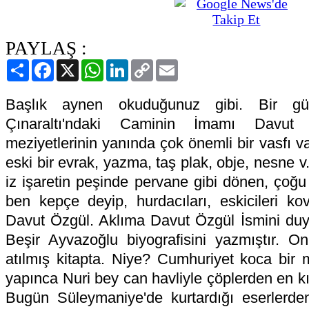
PAYLAŞ :
Paylaş
Facebook
X
WhatsApp
LinkedIn
Copy
Email
Link
Başlık aynen okuduğunuz gibi. Bir g
Çınaraltı'ndaki Caminin İmamı Davut 
meziyetlerinin yanında çok önemli bir vasfı va
eski bir evrak, yazma, taş plak, obje, nesne v.
iz işaretin peşinde pervane gibi dönen, çoğ
ben kepçe deyip, hurdacıları, eskicileri k
Davut Özgül. Aklıma Davut Özgül İsmini duyu
Beşir Ayvazoğlu biyografisini yazmıştır. O
atılmış kitapta. Niye? Cumhuriyet koca bir 
yapınca Nuri bey can havliyle çöplerden en kı
Bugün Süleymaniye'de kurtardığı eserlerde