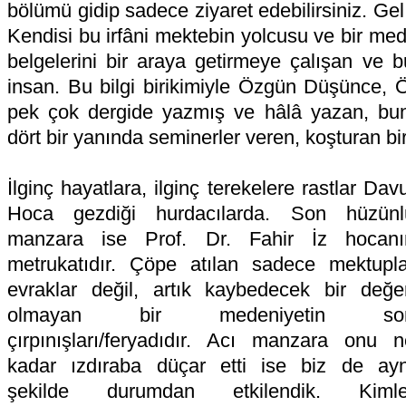
bölümü gidip sadece ziyaret edebilirsiniz. Ge
Kendisi bu irfâni mektebin yolcusu ve bir med
belgelerini bir araya getirmeye çalışan ve bu
insan. Bu bilgi birikimiyle Özgün Düşünce, Ö
pek çok dergide yazmış ve hâlâ yazan, bun
dört bir yanında seminerler veren, koşturan bi
İlginç hayatlara, ilginç terekelere rastlar Dav
Hoca gezdiği hurdacılarda. Son hüzünl
manzara ise Prof. Dr. Fahir İz hocanı
metrukatıdır. Çöpe atılan sadece mektupla
evraklar değil, artık kaybedecek bir değer
olmayan bir medeniyetin so
çırpınışları/feryadıdır. Acı manzara onu n
kadar ızdıraba düçar etti ise biz de ayn
şekilde durumdan etkilendik. Kimle