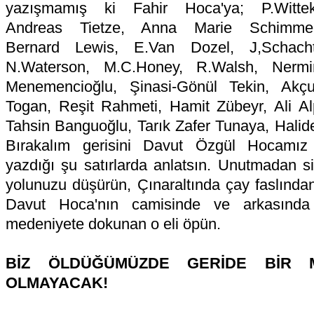
yazışmamış ki Fahir Hoca'ya; P.Wittek
Andreas Tietze, Anna Marie Schimmel
Bernard Lewis, E.Van Dozel, J,Schacht
N.Waterson, M.C.Honey, R.Walsh, Nermi
Menemencioğlu, Şinasi-Gönül Tekin, Akçur
Togan, Reşit Rahmeti, Hamit Zübeyr, Ali Al
Tahsin Banguoğlu, Tarık Zafer Tunaya, Halide
Bırakalım gerisini Davut Özgül Hocamı
yazdığı şu satırlarda anlatsın. Unutmadan s
yolunuzu düşürün, Çınaraltında çay faslınd
Davut Hoca'nın camisinde ve arkasında
medeniyete dokunan o eli öpün.
BİZ ÖLDÜĞÜMÜZDE GERİDE BİR 
OLMAYACAK!