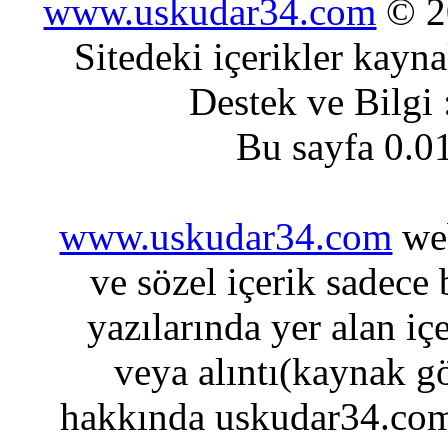
www.uskudar34.com
© 20
Sitedeki içerikler kayn
Destek ve Bilgi
Bu sayfa 0.0
www.uskudar34.com
web
ve sözel içerik sadece
yazılarında yer alan iç
veya alıntı(kaynak gö
hakkında uskudar34.com