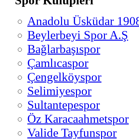
Spor Kulüpleri
Anadolu Üsküdar 190
Beylerbeyi Spor A.Ş
Bağlarbaşıspor
Çamlıcaspor
Çengelköyspor
Selimiyespor
Sultantepespor
Öz Karacaahmetspor
Valide Tayfunspor