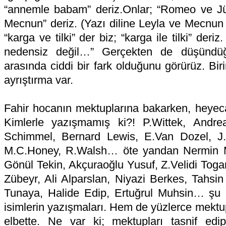
“annemle babam” deriz.Onlar; “Romeo ve Jüly
Mecnun” deriz. (Yazı diline Leyla ve Mecnun d
“karga ve tilki” der biz; “karga ile tilki” deri
nedensiz değil…” Gerçekten de düşündüğ
arasında ciddi bir fark olduğunu görürüz. Birin
ayrıştırma var.
Fahir hocanın mektuplarına bakarken, heyec
Kimlerle yazışmamış ki?! P.Wittek, Andre
Schimmel, Bernard Lewis, E.Van Dozel, J.
M.C.Honey, R.Walsh… öte yandan Nermin M
Gönül Tekin, Akçuraoğlu Yusuf, Z.Velidi Toga
Zübeyr, Ali Alparslan, Niyazi Berkes, Tahsin
Tunaya, Halide Edip, Ertuğrul Muhsin… şu
isimlerin yazışmaları. Hem de yüzlerce mektu
elbette. Ne var ki; mektupları tasnif ed