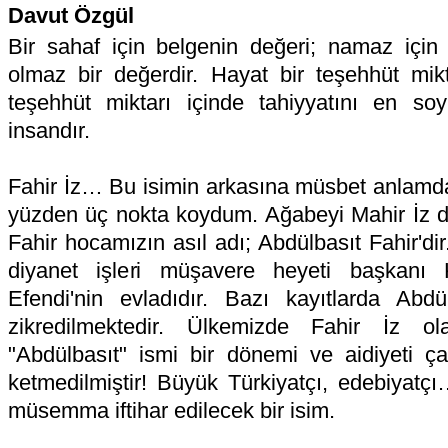
Davut Özgül
Bir sahaf için belgenin değeri; namaz için
olmaz bir değerdir. Hayat bir teşehhüt mik
teşehhüt miktarı içinde tahiyyatını en soy
insandır.
Fahir İz… Bu isimin arkasına müsbet anlamda 
yüzden üç nokta koydum. Ağabeyi Mahir İz d
Fahir hocamızın asıl adı; Abdülbasıt Fahir'di
diyanet işleri müşavere heyeti başkanı 
Efendi'nin evladıdır. Bazı kayıtlarda Abdü
zikredilmektedir. Ülkemizde Fahir İz ola
"Abdülbasıt" ismi bir dönemi ve aidiyeti çağr
ketmedilmiştir! Büyük Türkiyatçı, edebiyatçı
müsemma iftihar edilecek bir isim.