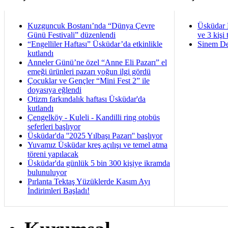
Kuzguncuk Bostanı’nda “Dünya Çevre
Üsküdar 
Günü Festivali” düzenlendi
ve 3 kişi 
“Engelliler Haftası” Üsküdar’da etkinlikle
Sinem De
kutlandı
Anneler Günü’ne özel “Anne Eli Pazarı” el
emeği ürünleri pazarı yoğun ilgi gördü
Çocuklar ve Gençler “Mini Fest 2” ile
doyasıya eğlendi
Otizm farkındalık haftası Üsküdar'da
kutlandı
Çengelköy - Kuleli - Kandilli ring otobüs
seferleri başlıyor
Üsküdar'da ''2025 Yılbaşı Pazarı'' başlıyor
Yuvamız Üsküdar kreş açılışı ve temel atma
töreni yapılacak
Üsküdar'da günlük 5 bin 300 kişiye ikramda
bulunuluyor
Pırlanta Tektaş Yüzüklerde Kasım Ayı
İndirimleri Başladı!