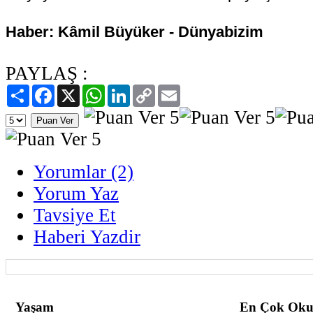
Haber: Kâmil Büyüker - Dünyabizim
PAYLAŞ :
Paylaş
Facebook
X
WhatsApp
LinkedIn
Copy
Email
Link
Yorumlar (2)
Yorum Yaz
Tavsiye Et
Haberi Yazdir
Yaşam
En Çok Oku