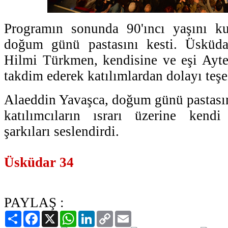
Programın sonunda 90'ıncı yaşını ku
doğum günü pastasını kesti. Üsküda
Hilmi Türkmen, kendisine ve eşi Ayte
takdim ederek katılımlardan dolayı teşe
Alaeddin Yavaşca, doğum günü pastasını
katılımcıların ısrarı üzerine kendi
şarkıları seslendirdi.
Üsküdar 34
PAYLAŞ :
Paylaş
Facebook
X
WhatsApp
LinkedIn
Copy
Email
Link