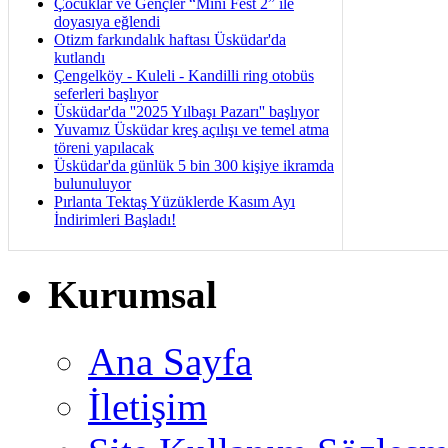
Çocuklar ve Gençler “Mini Fest 2” ile
doyasıya eğlendi
Otizm farkındalık haftası Üsküdar'da
kutlandı
Çengelköy - Kuleli - Kandilli ring otobüs
seferleri başlıyor
Üsküdar'da ''2025 Yılbaşı Pazarı'' başlıyor
Yuvamız Üsküdar kreş açılışı ve temel atma
töreni yapılacak
Üsküdar'da günlük 5 bin 300 kişiye ikramda
bulunuluyor
Pırlanta Tektaş Yüzüklerde Kasım Ayı
İndirimleri Başladı!
Kurumsal
Ana Sayfa
İletişim