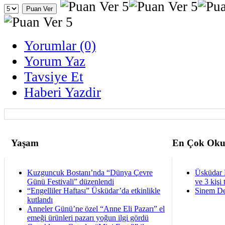
Yorumlar (0)
Yorum Yaz
Tavsiye Et
Haberi Yazdir
Yaşam
En Çok Oku
Kuzguncuk Bostanı’nda “Dünya Çevre
Üsküdar 
Günü Festivali” düzenlendi
ve 3 kişi 
“Engelliler Haftası” Üsküdar’da etkinlikle
Sinem De
kutlandı
Anneler Günü’ne özel “Anne Eli Pazarı” el
emeği ürünleri pazarı yoğun ilgi gördü