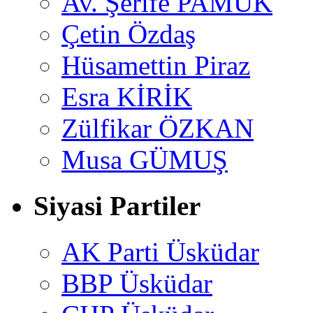
Av. Şerife PAMUK
Çetin Özdaş
Hüsamettin Piraz
Esra KİRİK
Zülfikar ÖZKAN
Musa GÜMUŞ
Siyasi Partiler
AK Parti Üsküdar
BBP Üsküdar