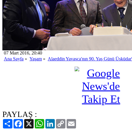
07 Mart 2016, 20:40
Ana Sayfa
»
Yaşam
»
Alaeddin Yavaşca'nın 90. Yaş Günü Üsküdar'
PAYLAŞ :
Paylaş
Facebook
X
WhatsApp
LinkedIn
Copy
Email
Link