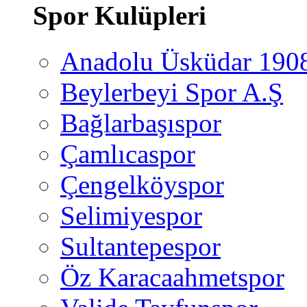
Spor Kulüpleri
Anadolu Üsküdar 190
Beylerbeyi Spor A.Ş
Bağlarbaşıspor
Çamlıcaspor
Çengelköyspor
Selimiyespor
Sultantepespor
Öz Karacaahmetspor