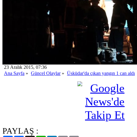
23 Aralık 2015, 07:36
Ana Sayfa
»
Güncel Olaylar
»
Üsküdar'da çıkan yangın 1 can aldı
PAYLAŞ :