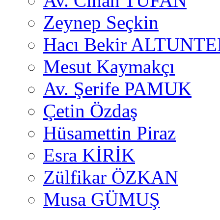
Av. Cihan TUFAN
Zeynep Seçkin
Hacı Bekir ALTUNTE
Mesut Kaymakçı
Av. Şerife PAMUK
Çetin Özdaş
Hüsamettin Piraz
Esra KİRİK
Zülfikar ÖZKAN
Musa GÜMUŞ