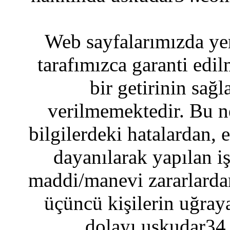
Web sayfalarımızda yer
tarafımızca garanti edil
bir getirinin sağ
verilmemektedir. Bu n
bilgilerdeki hatalardan, 
dayanılarak yapılan i
maddi/manevi zararlardan
üçüncü kişilerin uğraya
dolayı uskudar34