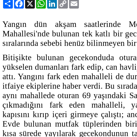
Paylaş
Facebook
X
WhatsApp
LinkedIn
Copy
Email
Link
Yangın dün akşam saatlerinde M
Mahallesi'nde bulunan tek katlı bir ge
sıralarında sebebi henüz bilinmeyen bir
Bitişikte bulunan gecekonduda otura
yükselen dumanları fark edip, can havliy
attı. Yangını fark eden mahalleli de du
itfaiye ekiplerine haber verdi. Bu sırad
aynı mahallede oturan 69 yaşındaki Sal
çıkmadığını fark eden mahalleli, 
kapısını kırıp içeri girmeye çalıştı; an
Evde bulunan mutfak tüplerinden biri
kısa sürede yayılarak gecekondunun ta