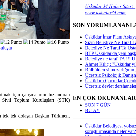
Üsküdar 34 Haber Sitesi -
www.uskudar34.com
SON YORUMLANANL
Üsküdar İmar Planı Askıya
Sizin Belediye Ne Taraf Ta
uluştu
Belediye Ne Taraf Ta Ust
BTP Üsküdar'da yeni başka
Belediye ne taraf TA !!!
Ahmet Kılıç : ''Üsküdar yıl
Bülbülderesi mezarlığının gi
Ücretsiz Psikolojik Danış
Üsküdarlı Çocuklar Çocuk
Ücretsiz devlet dershaneler
tmak için çalışmalarını hızlandıran
EN ÇOK OKUNANLAR
 Sivil Toplum Kuruluşları (STK)
SON 7 GÜN
BU AY
ını tek tek dolaşan Başkan Türkmen,
Üsküdar Belediyesi yolsu
soruşturmasında neler var?