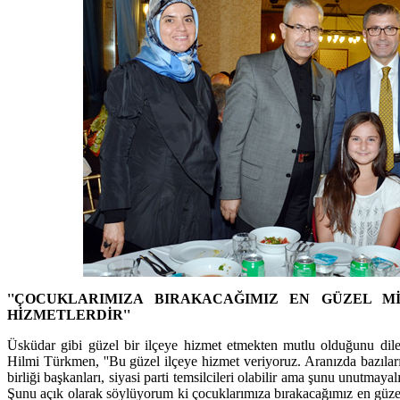
''ÇOCUKLARIMIZA BIRAKACAĞIMIZ EN GÜZEL M
HİZMETLERDİR''
Üsküdar gibi güzel bir ilçeye hizmet etmekten mutlu olduğunu dil
Hilmi Türkmen, ''Bu güzel ilçeye hizmet veriyoruz. Aranızda bazıların
birliği başkanları, siyasi parti temsilcileri olabilir ama şunu unutma
Şunu açık olarak söylüyorum ki çocuklarımıza bırakacağımız en güz