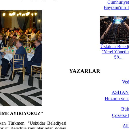
Cumhuriyet
Bayramı'nın 1
Üsküdar Beledi
''Yerel Yöneti
Şö...
YAZARLAR
Ved
ASİTANE
Huzurlu ve k
Bül
İME AYIRIYORUZ''
Çözerse 
kan Türkmen, ''Üsküdar Belediyesi
Al
oruz. Belediye kanunlarından dolayı