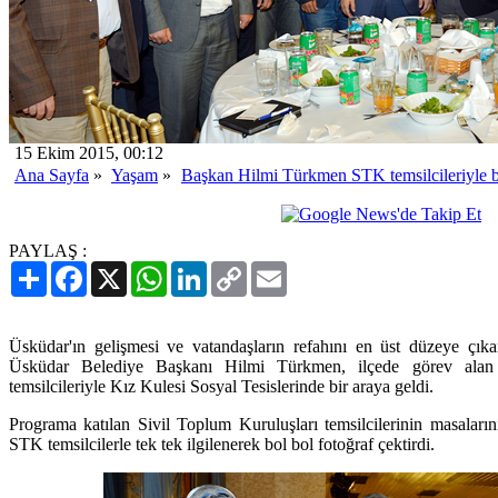
15 Ekim 2015, 00:12
Ana Sayfa
»
Yaşam
»
Başkan Hilmi Türkmen STK temsilcileriyle b
PAYLAŞ :
Paylaş
Facebook
X
WhatsApp
LinkedIn
Copy
Email
Link
Üsküdar'ın gelişmesi ve vatandaşların refahını en üst düzeye çıkar
Üsküdar Belediye Başkanı Hilmi Türkmen, ilçede görev alan
temsilcileriyle Kız Kulesi Sosyal Tesislerinde bir araya geldi.
Programa katılan Sivil Toplum Kuruluşları temsilcilerinin masalar
STK temsilcilerle tek tek ilgilenerek bol bol fotoğraf çektirdi.