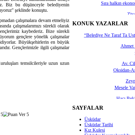
Sıra halkın ekono
ız. Biz bu düşünceyle belediyenin
yoruz'' şeklinde konuştu.
Ziy
apmadan çalışmalara devam etmeliyiz
İşte 
KONUK YAZARLAR
ında çalışmalarımızı sürekli olarak
nçlerimiz kaybederiz. Bize sürekli
Yalçın
“Belediye Ne Taraf Ta Ust
öylüyorum gençlere yönelik çalışmalar
idiyorlar. Büyükşehirlerin en büyük
Ahmet 
ıdır. Gençlerimizle ilgili çalışmalar
luşları temsilcileriyle uzun uzun
Av. C
Oksidan-An
Zeyn
Mesele Vat
Hacı Be
Okullarda M
SAYFALAR
Mesu
Üsküdar
Dünya Fani, Ama Kısa
Üsküdar Tarihi
Kız Kulesi
Sav