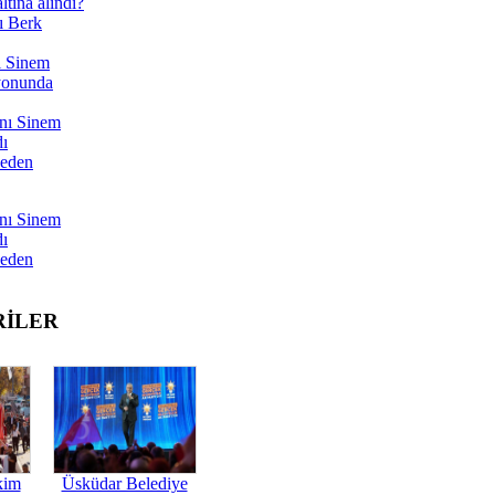
tına alındı?
ı Berk
ı Sinem
yonunda
nı Sinem
dı
Neden
nı Sinem
dı
Neden
RİLER
kim
Üsküdar Belediye