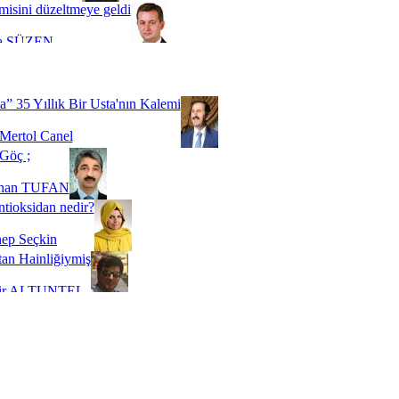
misini düzeltmeye geldi
a SÜZEN
Biz buyuz...
 SOYSEVİNÇ
a” 35 Yıllık Bir Usta'nın Kalemi
Mertol Canel
Göç ;
ihan TUFAN
tioksidan nedir?
ep Seçkin
an Hainliğiymiş
kir ALTUNTEL
adde Bağımlılığı
t Kaymakçı
 Bir Süre De Olsa Burdayız
aş ŞENEL