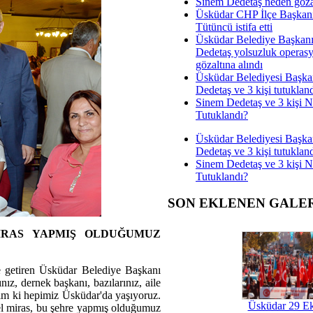
Sinem Dedetaş neden gözal
Üsküdar CHP İlçe Başkan
Tütüncü istifa etti
Üsküdar Belediye Başkan
Dedetaş yolsuzluk operas
gözaltına alındı
Üsküdar Belediyesi Başka
Dedetaş ve 3 kişi tutuklan
Sinem Dedetaş ve 3 kişi 
Tutuklandı?
Üsküdar Belediyesi Başka
Dedetaş ve 3 kişi tutuklan
Sinem Dedetaş ve 3 kişi 
Tutuklandı?
SON EKLENEN GALE
İRAS YAPMIŞ OLDUĞUMUZ
e getiren Üsküdar Belediye Başkanı
ız, dernek başkanı, bazılarınız, aile
yalım ki hepimiz Üsküdar'da yaşıyoruz.
Üsküdar 29 E
el miras, bu şehre yapmış olduğumuz