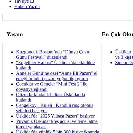
Tavsiye Et
Haberi Yazdir
Yaşam
En Çok Oku
Kuzguncuk Bostanı’nda “Dünya Çevre
Üsküdar 
Günü Festivali” düzenlendi
ve 3 kişi 
“Engelliler Haftası” Üsküdar’da etkinlikle
Sinem De
kutlandı
Anneler Günü’ne özel “Anne Eli Pazarı” el
emeği ürünleri pazarı yoğun ilgi gördü
Çocuklar ve Gençler “Mini Fest 2” ile
doyasıya eğlendi
Otizm farkındalık haftası Üsküdar'da
kutlandı
Çengelköy - Kuleli - Kandilli ring otobüs
seferleri başlıyor
Üsküdar'da ''2025 Yılbaşı Pazarı'' başlıyor
Yuvamız Üsküdar kreş açılışı ve temel atma
töreni yapılacak
Üsküdar'da günlük 5 bin 300 kişiye ikramda