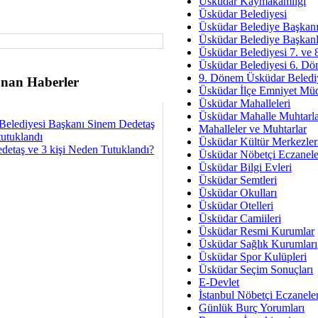
Üsküdar Kaymakamlığı
Hukukun Adale
Üsküdar Belediyesi
Üsküdar Belediye Başkan
Av. Ş
Üsküdar Belediye Başkanl
Üsküdar Belediyesi 7. ve
İmar Sorunlarının Genel Ç
Üsküdar Belediyesi 6. Dö
9. Dönem Üsküdar Belediy
Çet
nan Haberler
Üsküdar İlçe Emniyet Mü
Arakan Ner
Üsküdar Mahalleleri
Üsküdar Mahalle Muhtarla
Hüsam
Belediyesi Başkanı Sinem Dedetaş
Mahalleler ve Muhtarlar
Bayramın Mü
tutuklandı
Üsküdar Kültür Merkezler
detaş ve 3 kişi Neden Tutuklandı?
Üsküdar Nöbetçi Eczanele
Es
Üsküdar Bilgi Evleri
Ruhsal Yön
Üsküdar Semtleri
Üsküdar Okulları
Zülf
Üsküdar Otelleri
Üsküdar Kar
Üsküdar Camiileri
Üsküdar Resmi Kurumlar
Mus
Üsküdar Sağlık Kurumları
Üsküdar Spor Kulüpleri
Üsküdar Seçim Sonuçları
E-Devlet
İstanbul Nöbetçi Eczanele
Günlük Burç Yorumları