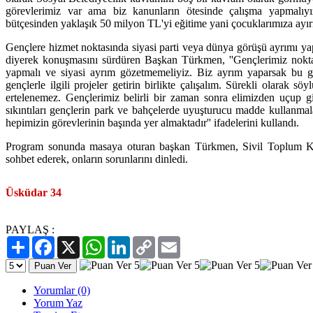
görevlerimiz var ama biz kanunların ötesinde çalışma yapmalıy
bütçesinden yaklaşık 50 milyon TL'yi eğitime yani çocuklarımıza ayırı
Gençlere hizmet noktasında siyasi parti veya dünya görüşü ayrımı y
diyerek konuşmasını sürdüren Başkan Türkmen, ''Gençlerimiz noktas
yapmalı ve siyasi ayrım gözetmemeliyiz. Biz ayrım yaparsak bu ge
gençlerle ilgili projeler getirin birlikte çalışalım. Sürekli olarak s
ertelenemez. Gençlerimiz belirli bir zaman sonra elimizden uçup g
sıkıntıları gençlerin park ve bahçelerde uyuşturucu madde kullanmalar
hepimizin görevlerinin başında yer almaktadır'' ifadelerini kullandı.
Program sonunda masaya oturan başkan Türkmen, Sivil Toplum Kuru
sohbet ederek, onların sorunlarını dinledi.
Üsküdar 34
PAYLAŞ :
Paylaş
Facebook
X
WhatsApp
LinkedIn
Copy
Email
Link
Yorumlar (0)
Yorum Yaz