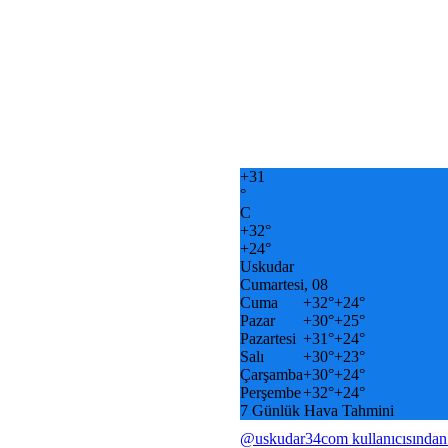
+
31
°
C
+
32°
+
24°
Uskudar
Cumartesi, 08
Cuma
+
32°
+
24°
Pazar
+
30°
+
25°
Pazartesi
+
31°
+
24°
Salı
+
30°
+
23°
Çarşamba
+
30°
+
24°
Perşembe
+
32°
+
24°
7 Günlük Hava Tahmini
@uskudar34com kullanıcısından