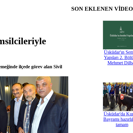
SON EKLENEN VİDE
ilcileriyle
Üsküdar'ın Se
Yapıları 2. Böl
Mehmet Dilb
ğinde ilçede görev alan Sivil
Üsküdar'da Ku
Bayramı hazırlık
tamam