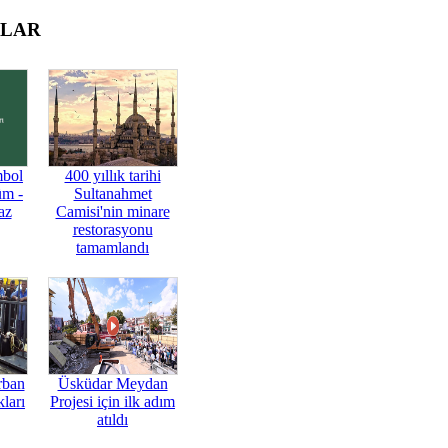
OLAR
mbol
400 yıllık tarihi
üm -
Sultanahmet
az
Camisi'nin minare
restorasyonu
tamamlandı
rban
Üsküdar Meydan
ları
Projesi için ilk adım
atıldı