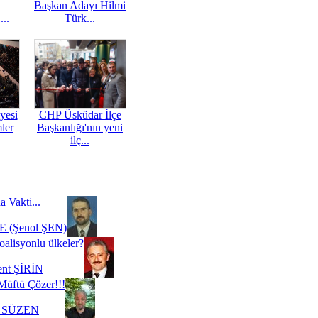
Başkan Adayı Hilmi
...
Türk...
yesi
CHP Üsküdar İlçe
mler
Başkanlığı'nın yeni
ilç...
a Vakti...
 (Şenol ŞEN)
oalisyonlu ülkeler?
ent ŞİRİN
Müftü Çözer!!!
i SÜZEN