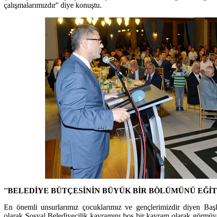
çalışmalarımızdır'' diye konuştu.
''BELEDİYE BÜTÇESİNİN BÜYÜK BİR BÖLÜMÜNÜ EĞİT
En önemli unsurlarımız çocuklarımız ve gençlerimizdir diyen Baş
olarak Sosyal Belediyecilik kavramını boş bir kavram olarak görmüy