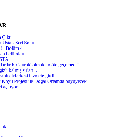
AR
 Çıktı
 Usta - Seri Sonu...
a! - Bölüm 4
n belli oldu
 USTA
lardır bir 'durak' olmaktan öte geçemedi''
zli kalmış sırları...
manlık Merkezi hizmete girdi
 Köyü Projesi ile Doğal Ortamda büyüyecek
i açılıyor
zluk