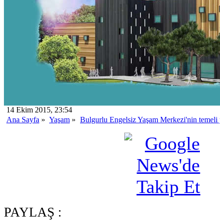
14 Ekim 2015, 23:54
Ana Sayfa
»
Yaşam
»
Bulgurlu Engelsiz Yaşam Merkezi'nin temeli y
PAYLAŞ :