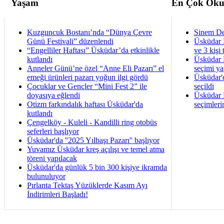
Yaşam
En Çok Oku
Kuzguncuk Bostanı’nda “Dünya Çevre
Sinem De
Günü Festivali” düzenlendi
Üsküdar 
“Engelliler Haftası” Üsküdar’da etkinlikle
ve 3 kişi 
kutlandı
Üsküdar B
Anneler Günü’ne özel “Anne Eli Pazarı” el
seçimi ya
emeği ürünleri pazarı yoğun ilgi gördü
Üsküdar'
Çocuklar ve Gençler “Mini Fest 2” ile
seçildi
doyasıya eğlendi
Üsküdar B
Otizm farkındalık haftası Üsküdar'da
seçimleri
kutlandı
Çengelköy - Kuleli - Kandilli ring otobüs
seferleri başlıyor
Üsküdar'da ''2025 Yılbaşı Pazarı'' başlıyor
Yuvamız Üsküdar kreş açılışı ve temel atma
töreni yapılacak
Üsküdar'da günlük 5 bin 300 kişiye ikramda
bulunuluyor
Pırlanta Tektaş Yüzüklerde Kasım Ayı
İndirimleri Başladı!