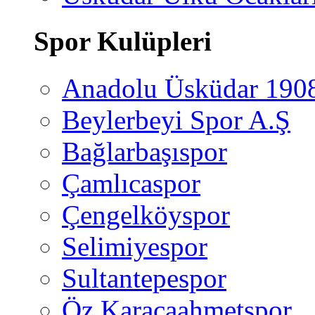
Spor Kulüpleri
Anadolu Üsküdar 190
Beylerbeyi Spor A.Ş
Bağlarbaşıspor
Çamlıcaspor
Çengelköyspor
Selimiyespor
Sultantepespor
Öz Karacaahmetspor