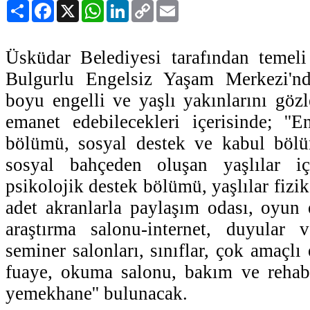
Paylaş
Facebook
X
WhatsApp
LinkedIn
Copy
Email
Link
Üsküdar Belediyesi tarafından temeli
Bulgurlu Engelsiz Yaşam Merkezi'nd
boyu engelli ve yaşlı yakınlarını göz
emanet edebilecekleri içerisinde; ''En
bölümü, sosyal destek ve kabul böl
sosyal bahçeden oluşan yaşlılar i
psikolojik destek bölümü, yaşlılar fizik
adet akranlarla paylaşım odası, oyun 
araştırma salonu-internet, duyular 
seminer salonları, sınıflar, çok amaçlı 
fuaye, okuma salonu, bakım ve rehabi
yemekhane'' bulunacak.