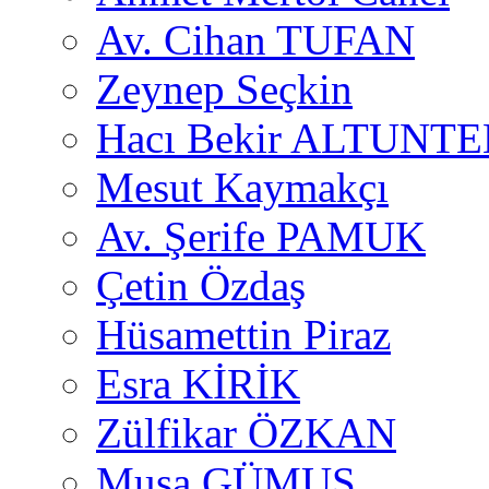
Av. Cihan TUFAN
Zeynep Seçkin
Hacı Bekir ALTUNTE
Mesut Kaymakçı
Av. Şerife PAMUK
Çetin Özdaş
Hüsamettin Piraz
Esra KİRİK
Zülfikar ÖZKAN
Musa GÜMUŞ