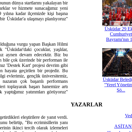
bunun dünya startlarını yakalayan bir
rklar ve hizmete sunacağımız yeni
9 yılına kadar ilçemizde kişi başına
bir Üsküdar'a ulaşmayı planlıyoruz''
Üsküdar 29 E
Cumhuriyet
Bayramı'nın 1
a olduğuna vurgu yapan Başkan Hilmi
''Üsküdar'daki çocuklar, yaşlılar,
rımız aynen devam edecektir. Biz bu
n bile çok üzerinde bir performan ile
mız 'Destek Kart' projesi devrim gibi
n hayata geçirilen bir projedir. Bu
gi evlerimiz, gençlik üniversitemiz,
Üsküdar Beledi
 nazaran çok başarılı performans
''Yerel Yöneti
leri toplayarak başarı hanemize artı
Şö...
k yaptığımız yatırımları görüyoruz''
YAZARLAR
Ved
rdikleri eleştirilere de yanıt verdi.
u belirtip, ''Bu ecrimisillerin yanı
ASİTANE
rinin ikinci tercih olarak izlemeleri