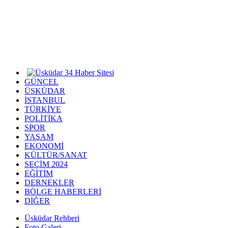
GÜNCEL
ÜSKÜDAR
İSTANBUL
TÜRKİYE
POLİTİKA
SPOR
YAŞAM
EKONOMİ
KÜLTÜR/SANAT
SEÇİM 2024
EĞİTİM
DERNEKLER
BÖLGE HABERLERİ
DİĞER
Üsküdar Rehberi
Foto Galeri