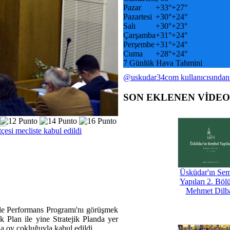
Pazar
+
33°
+
27°
Pazartesi
+
30°
+
24°
Salı
+
30°
+
23°
Çarşamba
+
31°
+
24°
Perşembe
+
31°
+
24°
Cuma
+
28°
+
24°
7 Günlük Hava Tahmini
@uskudar34com kullanıcısından
SON EKLENEN VİDE
çesi mecliste kabul edildi
Üsküdar'ın Se
Yapıları 2. Böl
Mehmet Dilb
 ile Performans Programı'nı görüşmek
ik Plan ile yine Stratejik Planda yer
a oy çokluğuyla kabul edildi.