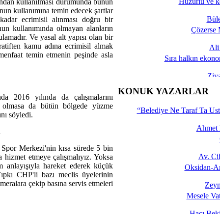
Huzurlu ve k
afından kullanılması durumunda bunun
nun kullanımına temin edecek şartlar
Bül
adar ecrimisil alınması doğru bir
un kullanımında olmayan alanların
Çözerse 
lamadır. Ve yasal alt yapısı olan bir
ratiften kamu adına ecrimisil almak
Al
enfaat temin etmenin peşinde asla
Sıra halkın ekono
Ziy
İşte 
KONUK YAZARLAR
a 2016 yılında da çalışmalarını
Yalçın
e olmasa da bütün bölgede yüzme
“Belediye Ne Taraf Ta Ust
nı söyledi.
Ahmet 
R
Spor Merkezi'nin kısa sürede 5 bin
Av. C
ara hizmet etmeye çalışmalıyız. Yoksa
rim anlayışıyla hareket ederek küçük
Oksidan-An
ıpkı CHP'li bazı meclis üyelerinin
eralara çekip basına servis etmeleri
Zeyn
Mesele Vat
Hacı Be