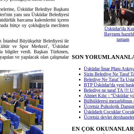
melerine, Üsküdar Belediye Başkanı
i'nin yanı sıra Üsküdar Belediyesi
 müdürlük harcama kalemlerini içeren
amada bütçe oy çokluğuyla meclisten
Üsküdar'da Ku
Bayramı hazırlık
tamam
İstanbul Büyükşehir Belediyesi ile
Kültür ve Spor Merkezi', 'Üsküdar
a bilgiler verdi. Başkan Türkmen,
SON YORUMLANANL
a yapılan ve yapılacak olan çalışmalar
Üsküdar İmar Planı Askıya
Sizin Belediye Ne Taraf Ta
Belediye Ne Taraf Ta Ust
BTP Üsküdar'da yeni başka
Belediye ne taraf TA !!!
Ahmet Kılıç : ''Üsküdar yıl
Bülbülderesi mezarlığının gi
Ücretsiz Psikolojik Danış
Üsküdarlı Çocuklar Çocuk
Ücretsiz devlet dershaneler
EN ÇOK OKUNANLAR