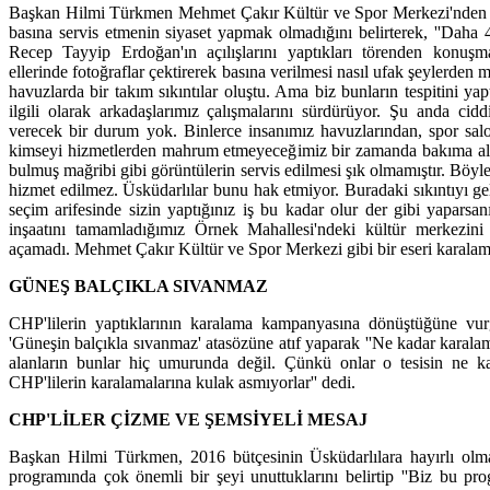
Başkan Hilmi Türkmen Mehmet Çakır Kültür ve Spor Merkezi'nden h
basına servis etmenin siyaset yapmak olmadığını belirterek, ''Dah
Recep Tayyip Erdoğan'ın açılışlarını yaptıkları törenden konuşma
ellerinde fotoğraflar çektirerek basına verilmesi nasıl ufak şeylerde
havuzlarda bir takım sıkıntılar oluştu. Ama biz bunların tespitini yap
ilgili olarak arkadaşlarımız çalışmalarını sürdürüyor. Şu anda cid
verecek bir durum yok. Binlerce insanımız havuzlarından, spor salo
kimseyi hizmetlerden mahrum etmeyeceğimiz bir zamanda bakıma a
bulmuş mağribi gibi görüntülerin servis edilmesi şık olmamıştır. Böyl
hizmet edilmez. Üsküdarlılar bunu hak etmiyor. Buradaki sıkıntıyı ge
seçim arifesinde sizin yaptığınız iş bu kadar olur der gibi yaparsa
inşaatını tamamladığımız Örnek Mahallesi'ndeki kültür merkezini
açamadı. Mehmet Çakır Kültür ve Spor Merkezi gibi bir eseri karalama
GÜNEŞ BALÇIKLA SIVANMAZ
CHP'lilerin yaptıklarının karalama kampanyasına dönüştüğüne v
'Güneşin balçıkla sıvanmaz' atasözüne atıf yaparak ''Ne kadar karalam
alanların bunlar hiç umurunda değil. Çünkü onlar o tesisin ne
CHP'lilerin karalamalarına kulak asmıyorlar'' dedi.
CHP'LİLER ÇİZME VE ŞEMSİYELİ MESAJ
Başkan Hilmi Türkmen, 2016 bütçesinin Üsküdarlılara hayırlı olmas
programında çok önemli bir şeyi unuttuklarını belirtip ''Biz bu pr