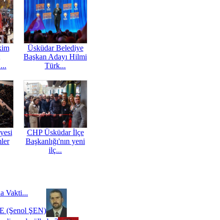
kim
Üsküdar Belediye
Başkan Adayı Hilmi
...
Türk...
yesi
CHP Üsküdar İlçe
mler
Başkanlığı'nın yeni
ilç...
a Vakti...
 (Şenol ŞEN)