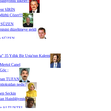
oalisyonlu ülkeler?
ent ŞİRİN
Müftü Çözer!!!
i SÜZEN
misini düzeltmeye geldi
a SÜZEN
Biz buyuz...
 SOYSEVİNÇ
a” 35 Yıllık Bir Usta'nın Kalemi
Mertol Canel
Göç ;
ihan TUFAN
tioksidan nedir?
ep Seçkin
an Hainliğiymiş
kir ALTUNTEL