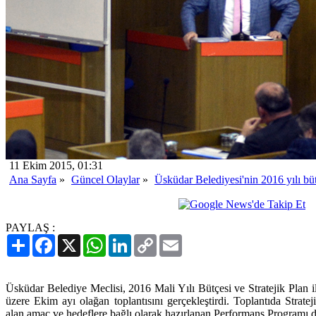
11 Ekim 2015, 01:31
Ana Sayfa
»
Güncel Olaylar
»
Üsküdar Belediyesi'nin 2016 yılı büt
PAYLAŞ :
Paylaş
Facebook
X
WhatsApp
LinkedIn
Copy
Email
Link
Üsküdar Belediye Meclisi, 2016 Mali Yılı Bütçesi ve Stratejik Plan
üzere Ekim ayı olağan toplantısını gerçekleştirdi. Toplantıda Stratej
alan amaç ve hedeflere bağlı olarak hazırlanan Performans Programı d