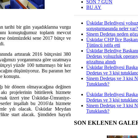
SON 7 GÜN
BU AY
Üsküdar Belediyesi yolsu
tarihi bir gün yaşadıklarına vurgu
soruşturmasında neler var?
ını konuştuğumuz toplantı mevcut
Sinem Dedetaş neden gözal
ederse önümüzdeki sene 2017 bütçe ve
Üsküdar CHP İlçe Başkan
di.
Tütüncü istifa etti
Üsküdar Belediye Başkan
ında artırarak 2016 bütçesini 380
Dedetaş yolsuzluk operas
n ayağımızı yorganımıza göre uzatmaya
gözaltına alındı
bütçeyi yüzde 100 tutturmayı bir kez
Üsküdar Belediyesi Başka
lacağını düşünüyoruz. Bu paranın her
Dedetaş ve 3 kişi tutuklan
ye konuştu.
Sinem Dedetaş ve 3 kişi 
Tutuklandı?
ığı bir dönem olmayacağına değinen
ı projelerinin bitirilerek hizmete
Üsküdar Belediyesi Başka
lmak üzeri yine Üsküdar-Ümraniye-
Dedetaş ve 3 kişi tutuklan
erler inşallah bu 2016'da hizmete
Sinem Dedetaş ve 3 kişi 
amle yılı olacak. Üsküdar Meydan
Tutuklandı?
ikte start alacak. Şimdiden hayırlı
SON EKLENEN GALE