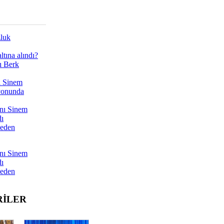
zluk
tına alındı?
ı Berk
ı Sinem
yonunda
nı Sinem
dı
Neden
nı Sinem
dı
Neden
RİLER