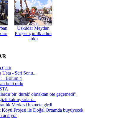
rban
Üsküdar Meydan
ları
Projesi için ilk adım
atıldı
AR
 Çıktı
 Usta - Seri Sonu...
a! - Bölüm 4
n belli oldu
 USTA
lardır bir 'durak' olmaktan öte geçemedi''
zli kalmış sırları...
manlık Merkezi hizmete girdi
 Köyü Projesi ile Doğal Ortamda büyüyecek
i açılıyor