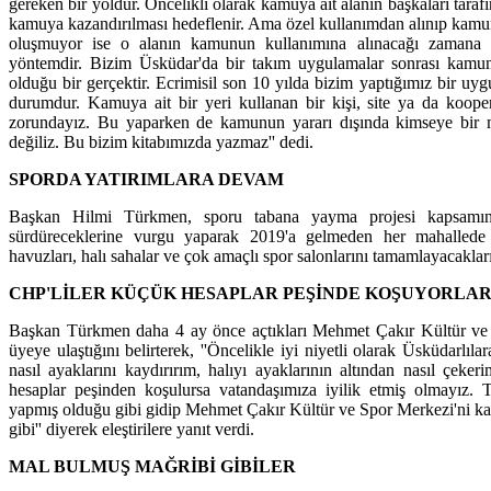
gereken bir yoldur. Öncelikli olarak kamuya ait alanın başkaları tar
kamuya kazandırılması hedeflenir. Ama özel kullanımdan alınıp kamu
oluşmuyor ise o alanın kamunun kullanımına alınacağı zamana k
yöntemdir. Bizim Üsküdar'da bir takım uygulamalar sonrası kamun
olduğu bir gerçektir. Ecrimisil son 10 yılda bizim yaptığımız bir uygu
durumdur. Kamuya ait bir yeri kullanan bir kişi, site ya da koope
zorundayız. Bu yaparken de kamunun yararı dışında kimseye bir m
değiliz. Bu bizim kitabımızda yazmaz'' dedi.
SPORDA YATIRIMLARA DEVAM
Başkan Hilmi Türkmen, sporu tabana yayma projesi kapsamınd
sürdüreceklerine vurgu yaparak 2019'a gelmeden her mahalled
havuzları, halı sahalar ve çok amaçlı spor salonlarını tamamlayacakları
CHP'LİLER KÜÇÜK HESAPLAR PEŞİNDE KOŞUYORLA
Başkan Türkmen daha 4 ay önce açtıkları Mehmet Çakır Kültür ve 
üyeye ulaştığını belirterek, ''Öncelikle iyi niyetli olarak Üsküdarlıl
nasıl ayaklarını kaydırırım, halıyı ayaklarının altından nasıl çeke
hesaplar peşinden koşulursa vatandaşımıza iyilik etmiş olmayız. T
yapmış olduğu gibi gidip Mehmet Çakır Kültür ve Spor Merkezi'ni kam
gibi'' diyerek eleştirilere yanıt verdi.
MAL BULMUŞ MAĞRİBİ GİBİLER