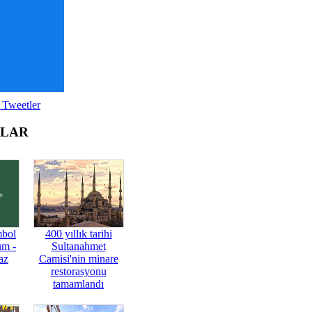
 Tweetler
OLAR
mbol
400 yıllık tarihi
üm -
Sultanahmet
az
Camisi'nin minare
restorasyonu
tamamlandı