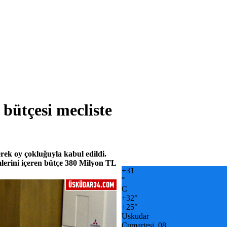
 bütçesi mecliste
erek oy çokluğuyla kabul edildi.
lerini içeren bütçe 380 Milyon TL
+
31
°
C
+
32°
+
25°
Uskudar
Cumartesi, 08