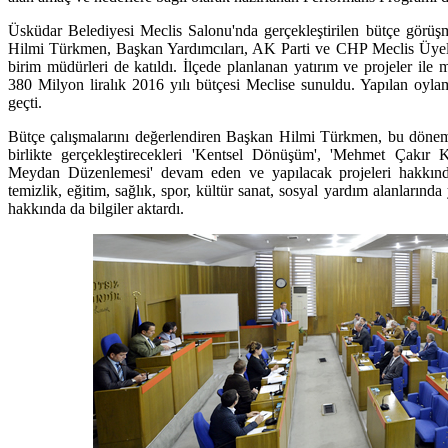
Üsküdar Belediyesi Meclis Salonu'nda gerçekleştirilen bütçe görüş
Hilmi Türkmen, Başkan Yardımcıları, AK Parti ve CHP Meclis Üyeler
birim müdürleri de katıldı. İlçede planlanan yatırım ve projeler ile
380 Milyon liralık 2016 yılı bütçesi Meclise sunuldu. Yapılan oyl
geçti.
Bütçe çalışmalarını değerlendiren Başkan Hilmi Türkmen, bu dönem 
birlikte gerçekleştirecekleri 'Kentsel Dönüşüm', 'Mehmet Çakır 
Meydan Düzenlemesi' devam eden ve yapılacak projeleri hakkınd
temizlik, eğitim, sağlık, spor, kültür sanat, sosyal yardım alanlarınd
hakkında da bilgiler aktardı.