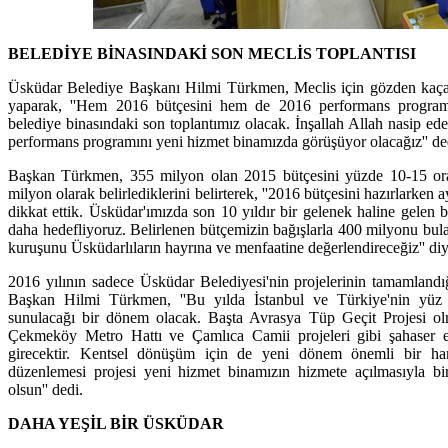
BELEDİYE BİNASINDAKİ SON MECLİS TOPLANTISI
Üsküdar Belediye Başkanı Hilmi Türkmen, Meclis için gözden kaçan 
yaparak, ''Hem 2016 bütçesini hem de 2016 performans program
belediye binasındaki son toplantımız olacak. İnşallah Allah nasip 
performans programını yeni hizmet binamızda görüşüyor olacağız'' de
Başkan Türkmen, 355 milyon olan 2015 bütçesini yüzde 10-15 oran
milyon olarak belirlediklerini belirterek, ''2016 bütçesini hazırlarke
dikkat ettik. Üsküdar'ımızda son 10 yıldır bir gelenek haline gelen 
daha hedefliyoruz. Belirlenen bütçemizin bağışlarla 400 milyonu bu
kuruşunu Üsküdarlıların hayrına ve menfaatine değerlendireceğiz'' di
2016 yılının sadece Üsküdar Belediyesi'nin projelerinin tamamland
Başkan Hilmi Türkmen, ''Bu yılda İstanbul ve Türkiye'nin yüz ak
sunulacağı bir dönem olacak. Başta Avrasya Tüp Geçit Projesi o
Çekmeköy Metro Hattı ve Çamlıca Camii projeleri gibi şahaser es
girecektir. Kentsel dönüşüm için de yeni dönem önemli bir h
düzenlemesi projesi yeni hizmet binamızın hizmete açılmasıyla birl
olsun'' dedi.
DAHA YEŞİL BİR ÜSKÜDAR