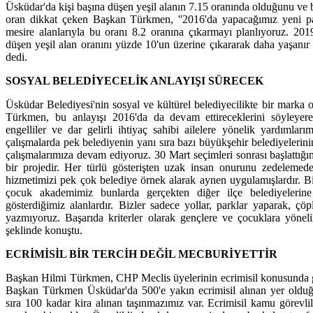
Üsküdar'da kişi başına düşen yeşil alanın 7.15 oranında olduğunu ve 
oran dikkat çeken Başkan Türkmen, ''2016'da yapacağımız yeni pa
mesire alanlarıyla bu oranı 8.2 oranına çıkarmayı planlıyoruz. 201
düşen yeşil alan oranını yüzde 10'un üzerine çıkararak daha yaşanır 
dedi.
SOSYAL BELEDİYECELİK ANLAYIŞI SÜRECEK
Üsküdar Belediyesi'nin sosyal ve kültürel belediyecilikte bir mark
Türkmen, bu anlayışı 2016'da da devam ettireceklerini söyleyerek 
engelliler ve dar gelirli ihtiyaç sahibi ailelere yönelik yardımla
çalışmalarda pek belediyenin yanı sıra bazı büyükşehir belediyelerini
çalışmalarımıza devam ediyoruz. 30 Mart seçimleri sonrası başlattığı
bir projedir. Her türlü gösterişten uzak insan onurunu zedelemede
hizmetimizi pek çok belediye örnek alarak aynen uygulamışlardır. Bil
çocuk akademimiz bunlarda gerçekten diğer ilçe belediyelerine
gösterdiğimiz alanlardır. Bizler sadece yollar, parklar yaparak, çöp
yazmıyoruz. Başarıda kriterler olarak gençlere ve çocuklara yöneli
şeklinde konuştu.
ECRİMİSİL BİR TERCİH DEĞİL MECBURİYETTİR
Başkan Hilmi Türkmen, CHP Meclis üyelerinin ecrimisil konusunda geti
Başkan Türkmen Üsküdar'da 500'e yakın ecrimisil alınan yer olduğun
sıra 100 kadar kira alınan taşınmazımız var. Ecrimisil kamu görevlile