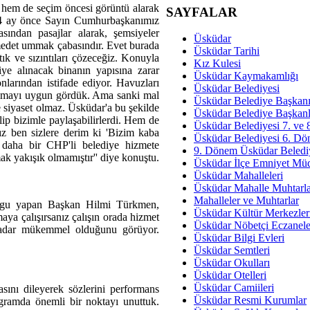
Okullarda M
em de seçim öncesi görüntü alarak
SAYFALAR
a 4 ay önce Sayın Cumhurbaşkanımız
Mesu
sından pasajlar alarak, şemsiyeler
Üsküdar
n medet ummak çabasındır. Evet burada
Dünya Fani, Ama Kısa
Üsküdar Tarihi
tık ve sızıntıları çözeceğiz. Konuyla
Kız Kulesi
diye alınacak binanın yapısına zarar
Sav
Üsküdar Kaymakamlığı
nlarından istifade ediyor. Havuzları
Hukukun Adale
Üsküdar Belediyesi
lmayı uygun gördük. Ama sanki mal
Üsküdar Belediye Başkan
e siyaset olmaz. Üsküdar'a bu şekilde
Av. Ş
Üsküdar Belediye Başkanl
lip bizimle paylaşabilirlerdi. Hem de
Üsküdar Belediyesi 7. ve
İmar Sorunlarının Genel Ç
nız ben sizlere derim ki 'Bizim kaba
Üsküdar Belediyesi 6. Dö
 daha bir CHP'li belediye hizmete
9. Dönem Üsküdar Belediy
Çet
k yakışık olmamıştır'' diye konuştu.
Üsküdar İlçe Emniyet Mü
Arakan Ner
Üsküdar Mahalleleri
Üsküdar Mahalle Muhtarla
Hüsam
Mahalleler ve Muhtarlar
urgu yapan Başkan Hilmi Türkmen,
Bayramın Mü
Üsküdar Kültür Merkezler
aya çalışırsanız çalışın orada hizmet
Üsküdar Nöbetçi Eczanele
 kadar mükemmel olduğunu görüyor.
Es
Üsküdar Bilgi Evleri
Ruhsal Yön
Üsküdar Semtleri
Üsküdar Okulları
Zülf
Üsküdar Otelleri
Üsküdar Kar
Üsküdar Camiileri
ını dileyerek sözlerini performans
Üsküdar Resmi Kurumlar
ogramda önemli bir noktayı unuttuk.