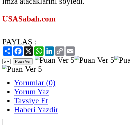
imza atacaklarını söyledi.
USASabah.com
PAYLAŞ :
Paylaş
Facebook
X
WhatsApp
LinkedIn
Copy
Email
Link
Yorumlar (0)
Yorum Yaz
Tavsiye Et
Haberi Yazdir