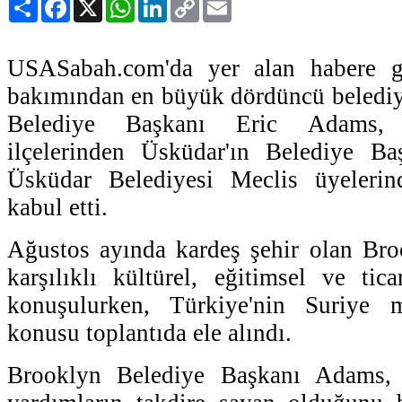
Paylaş
Facebook
X
WhatsApp
LinkedIn
Copy
Email
Link
USASabah.com'da yer alan habere 
bakımından en büyük dördüncü belediy
Belediye Başkanı Eric Adams, İ
ilçelerinden Üsküdar'ın Belediye B
Üsküdar Belediyesi Meclis üyeleri
kabul etti.
Ağustos ayında kardeş şehir olan Bro
karşılıklı kültürel, eğitimsel ve tica
konuşulurken, Türkiye'nin Suriye mü
konusu toplantıda ele alındı.
Brooklyn Belediye Başkanı Adams, T