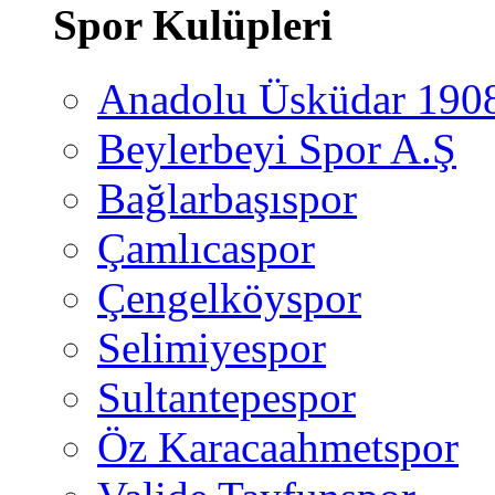
Spor Kulüpleri
Anadolu Üsküdar 190
Beylerbeyi Spor A.Ş
Bağlarbaşıspor
Çamlıcaspor
Çengelköyspor
Selimiyespor
Sultantepespor
Öz Karacaahmetspor