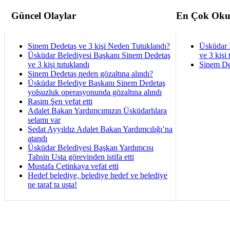
Güncel Olaylar
En Çok Oku
Sinem Dedetaş ve 3 kişi Neden Tutuklandı?
Üsküdar 
Üsküdar Belediyesi Başkanı Sinem Dedetaş
ve 3 kişi 
ve 3 kişi tutuklandı
Sinem De
Sinem Dedetaş neden gözaltına alındı?
Üsküdar Belediye Başkanı Sinem Dedetaş
yolsuzluk operasyonunda gözaltına alındı
Rasim Şen vefat etti
Adalet Bakan Yardımcımızın Üsküdarlılara
selamı var
Sedat Ayyıldız Adalet Bakan Yardımcılığı’na
atandı
Üsküdar Belediyesi Başkan Yardımcısı
Tahsin Usta görevinden istifa etti
Mustafa Çetinkaya vefat etti
Hedef belediye, belediye hedef ve belediye
ne taraf ta usta!