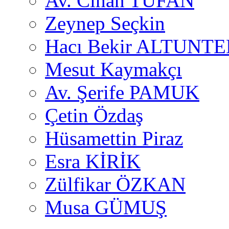
Av. Cihan TUFAN
Zeynep Seçkin
Hacı Bekir ALTUNTE
Mesut Kaymakçı
Av. Şerife PAMUK
Çetin Özdaş
Hüsamettin Piraz
Esra KİRİK
Zülfikar ÖZKAN
Musa GÜMUŞ