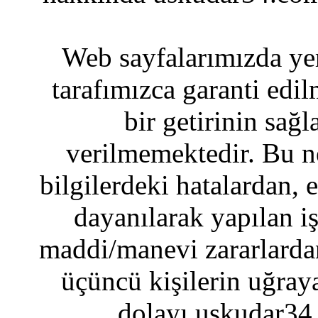
Web sayfalarımızda yer
tarafımızca garanti edil
bir getirinin sağ
verilmemektedir. Bu n
bilgilerdeki hatalardan, 
dayanılarak yapılan i
maddi/manevi zararlardan
üçüncü kişilerin uğraya
dolayı uskudar34