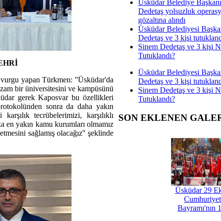
Üsküdar Belediye Başkan
Dedetaş yolsuzluk operas
gözaltına alındı
Üsküdar Belediyesi Başka
Dedetaş ve 3 kişi tutuklan
Sinem Dedetaş ve 3 kişi 
Tutuklandı?
EHRİ
Üsküdar Belediyesi Başka
 vurgu yapan Türkmen: ''Üsküdar'da
Dedetaş ve 3 kişi tutuklan
zzam bir üniversitesini ve kampüsünü
Sinem Dedetaş ve 3 kişi 
küdar gerek Kaposvar bu özellikleri
Tutuklandı?
 protokolünden sonra da daha yakın
 karşılık tecrübelerimizi, karşılıklı
SON EKLENEN GALE
halka en yakın kamu kurumları olmamız
 etmesini sağlamış olacağız'' şeklinde
Üsküdar 29 E
Cumhuriyet
Bayramı'nın 1