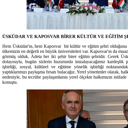
ÜSKÜDAR VE KAPOSVAR BİRER KÜLTÜR VE EĞİTİM Ş
Hem Üsküdar'ın, hem Kaposvar bir kültür ve eğitim şehri olduğuna
ülkemizin en değerli en büyük üniversiteleri var. Kaposvar'ın da mua
görmüş olduk. Adeta her iki şehir birer eğitim şehridir. Gerek Üs
dolayısıyla, bugün sizlerin huzurunda imzalayacağımız kardeşlik
işbirliği, sosyal, kültürel ve eğitime yönelik işbirliği noktasındaki
yaptıklarımızı paylaşma fırsatı bulacağız. Yerel yönetimler olarak, 
nedeniyle, bu tecrübe paylaşımlarını yerel ölçekte halkımızın istifade
konuştu.