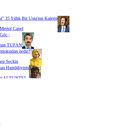
Biz buyuz...
 SOYSEVİNÇ
a” 35 Yıllık Bir Usta'nın Kalemi
Mertol Canel
Göç ;
ihan TUFAN
tioksidan nedir?
ep Seçkin
an Hainliğiymiş
kir ALTUNTEL
adde Bağımlılığı
t Kaymakçı
 Bir Süre De Olsa Burdayız
aş ŞENEL
ti Kalmadı Üstadım!
ı