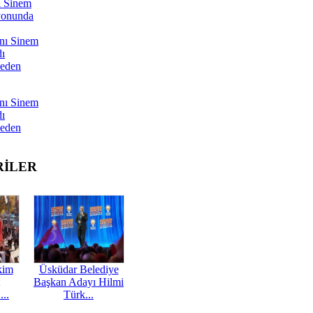
ı Sinem
yonunda
nı Sinem
dı
Neden
nı Sinem
dı
Neden
RİLER
kim
Üsküdar Belediye
Başkan Adayı Hilmi
...
Türk...