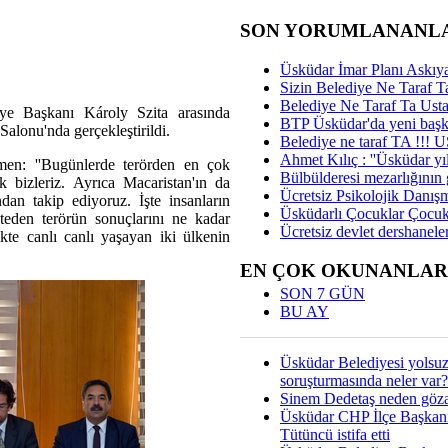
SON YORUMLANANL
Üsküdar İmar Planı Askıya
Sizin Belediye Ne Taraf Ta
Belediye Ne Taraf Ta Ust
e Başkanı Károly Szita arasında
BTP Üsküdar'da yeni başka
lonu'nda gerçekleştirildi.
Belediye ne taraf TA !!!
Ahmet Kılıç : ''Üsküdar yıl
n: ''Bugünlerde terörden en çok
Bülbülderesi mezarlığının gi
 bizleriz. Ayrıca Macaristan'ın da
Ücretsiz Psikolojik Danış
ndan takip ediyoruz. İşte insanların
Üsküdarlı Çocuklar Çocuk
teden terörün sonuçlarını ne kadar
Ücretsiz devlet dershaneler
ikte canlı canlı yaşayan iki ülkenin
EN ÇOK OKUNANLAR
SON 7 GÜN
BU AY
Üsküdar Belediyesi yolsu
soruşturmasında neler var?
Sinem Dedetaş neden gözal
Üsküdar CHP İlçe Başkan
Tütüncü istifa etti