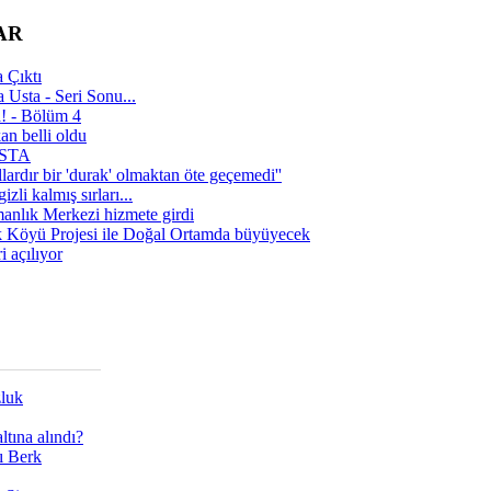
AR
 Çıktı
 Usta - Seri Sonu...
a! - Bölüm 4
n belli oldu
 USTA
lardır bir 'durak' olmaktan öte geçemedi''
zli kalmış sırları...
manlık Merkezi hizmete girdi
 Köyü Projesi ile Doğal Ortamda büyüyecek
i açılıyor
zluk
tına alındı?
ı Berk