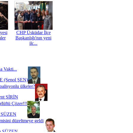
yesi
CHP Üsküdar İlçe
mler
Başkanlığı'nın yeni
ilç...
a Vakti...
 (Şenol ŞEN)
oalisyonlu ülkeler?
ent ŞİRİN
Müftü Çözer!!!
i SÜZEN
misini düzeltmeye geldi
a SÜZEN