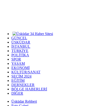
GÜNCEL
ÜSKÜDAR
İSTANBUL
TÜRKİYE
POLİTİKA
SPOR
YAŞAM
EKONOMİ
KÜLTÜR/SANAT
SEÇİM 2024
EĞİTİM
DERNEKLER
BÖLGE HABERLERİ
DİĞER
Üsküdar Rehberi
Foto Galeri