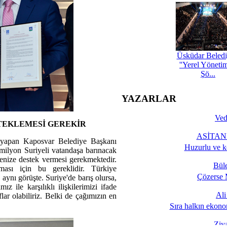
Üsküdar Beledi
''Yerel Yöneti
Şö...
YAZARLAR
Ved
STEKLEMESİ GEREKİR
ASİTANE
yapan Kaposvar Belediye Başkanı
Huzurlu ve k
2 milyon Suriyeli vatandaşa barınacak
kenize destek vermesi gerekmektedir.
Bül
ması için bu gereklidir. Türkiye
Çözerse 
nı görüşte. Suriye'de barış olursa,
z ile karşılıklı ilişkilerimizi ifade
Al
ar olabiliriz. Belki de çağımızın en
Sıra halkın ekono
Ziy