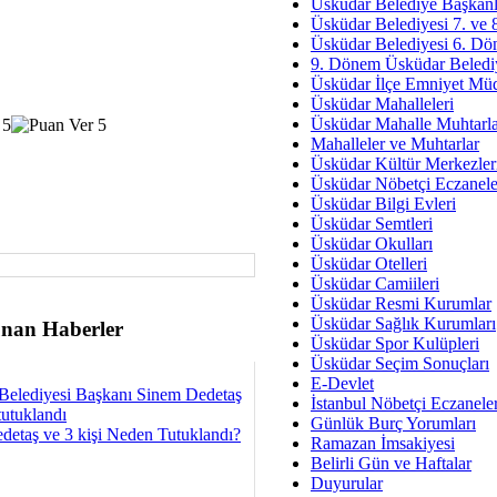
Av. Ş
Üsküdar Belediye Başkanl
Üsküdar Belediyesi 7. ve
İmar Sorunlarının Genel Ç
Üsküdar Belediyesi 6. Dö
9. Dönem Üsküdar Belediy
Çet
Üsküdar İlçe Emniyet Mü
Arakan Ner
Üsküdar Mahalleleri
Üsküdar Mahalle Muhtarla
Hüsam
Mahalleler ve Muhtarlar
Bayramın Mü
Üsküdar Kültür Merkezler
Üsküdar Nöbetçi Eczanele
Es
Üsküdar Bilgi Evleri
Ruhsal Yön
Üsküdar Semtleri
Üsküdar Okulları
Zülf
Üsküdar Otelleri
Üsküdar Kar
Üsküdar Camiileri
Üsküdar Resmi Kurumlar
Mus
Üsküdar Sağlık Kurumları
nan Haberler
Üsküdar Spor Kulüpleri
Üsküdar Seçim Sonuçları
E-Devlet
Belediyesi Başkanı Sinem Dedetaş
İstanbul Nöbetçi Eczanele
tutuklandı
Günlük Burç Yorumları
detaş ve 3 kişi Neden Tutuklandı?
Ramazan İmsakiyesi
Belirli Gün ve Haftalar
Duyurular