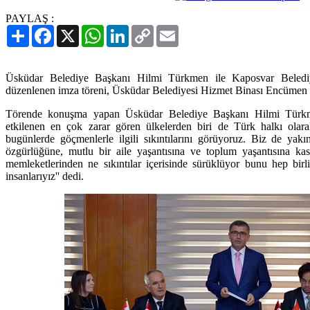
PAYLAŞ :
Paylaş
Facebook
X
WhatsApp
LinkedIn
Copy
Email
Link
Üsküdar Belediye Başkanı Hilmi Türkmen ile Kaposvar Belediy
düzenlenen imza töreni, Üsküdar Belediyesi Hizmet Binası Encümen Sa
Törende konuşma yapan Üsküdar Belediye Başkanı Hilmi Türkme
etkilenen en çok zarar gören ülkelerden biri de Türk halkı olarak
bugünlerde göçmenlerle ilgili sıkıntılarını görüyoruz. Biz de yakı
özgürlüğüne, mutlu bir aile yaşantısına ve toplum yaşantısına kas
memleketlerinden ne sıkıntılar içerisinde sürüklüyor bunu hep birl
insanlarıyız'' dedi.