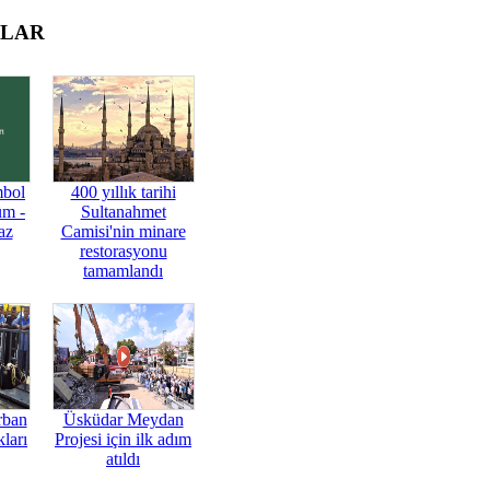
OLAR
mbol
400 yıllık tarihi
üm -
Sultanahmet
az
Camisi'nin minare
restorasyonu
tamamlandı
rban
Üsküdar Meydan
ları
Projesi için ilk adım
atıldı