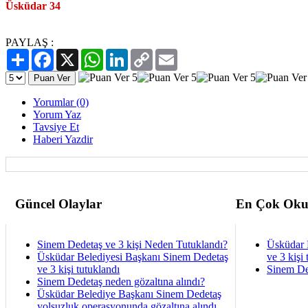
Üsküdar 34
PAYLAŞ :
Paylaş
Facebook
X
WhatsApp
LinkedIn
Copy
Email
Link
Yorumlar (0)
Yorum Yaz
Tavsiye Et
Haberi Yazdir
Güncel Olaylar
En Çok Oku
Sinem Dedetaş ve 3 kişi Neden Tutuklandı?
Üsküdar 
Üsküdar Belediyesi Başkanı Sinem Dedetaş
ve 3 kişi 
ve 3 kişi tutuklandı
Sinem De
Sinem Dedetaş neden gözaltına alındı?
Üsküdar Belediye Başkanı Sinem Dedetaş
yolsuzluk operasyonunda gözaltına alındı