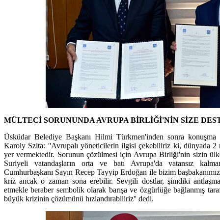
MÜLTECİ SORUNUNDA AVRUPA BİRLİĞİ'NİN SİZE DE
Üsküdar Belediye Başkanı Hilmi Türkmen'inden sonra konuşma 
Karoly Szita: ''Avrupalı yöneticilerin ilgisi çekebiliriz ki, dünyada 
yer vermektedir. Sorunun çözülmesi için Avrupa Birliği'nin sizin ül
Suriyeli vatandaşların orta ve batı Avrupa'da vatansız kalma
Cumhurbaşkanı Sayın Recep Tayyip Erdoğan ile bizim başbakanımız ay
kriz ancak o zaman sona erebilir. Sevgili dostlar, şimdiki antlaşmamı
etmekle beraber sembolik olarak barışa ve özgürlüğe bağlanmış tarafl
büyük krizinin çözümünü hızlandırabiliriz'' dedi.