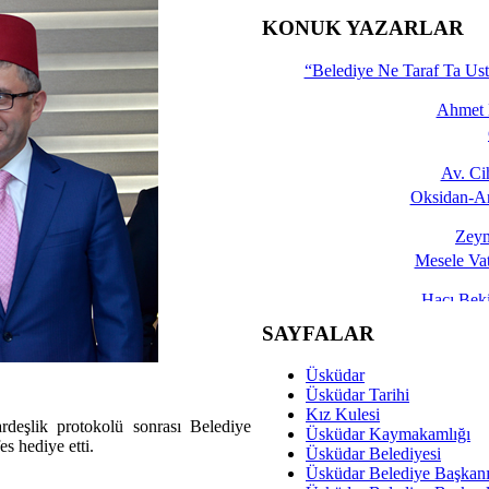
İşte 
KONUK YAZARLAR
Yalçın
“Belediye Ne Taraf Ta Ust
Ahmet 
Av. C
Oksidan-An
Zeyn
Mesele Vat
Hacı Be
Okullarda M
SAYFALAR
Mesu
Üsküdar
Dünya Fani, Ama Kısa
Üsküdar Tarihi
Kız Kulesi
deşlik protokolü sonrası Belediye
Sav
Üsküdar Kaymakamlığı
s hediye etti.
Hukukun Adale
Üsküdar Belediyesi
Üsküdar Belediye Başkan