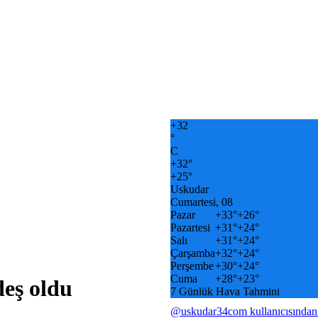
+
32
°
C
+
32°
+
25°
Uskudar
Cumartesi, 08
Pazar
+
33°
+
26°
Pazartesi
+
31°
+
24°
Salı
+
31°
+
24°
Çarşamba
+
32°
+
24°
Perşembe
+
30°
+
24°
Cuma
+
28°
+
23°
deş oldu
7 Günlük Hava Tahmini
@uskudar34com kullanıcısından