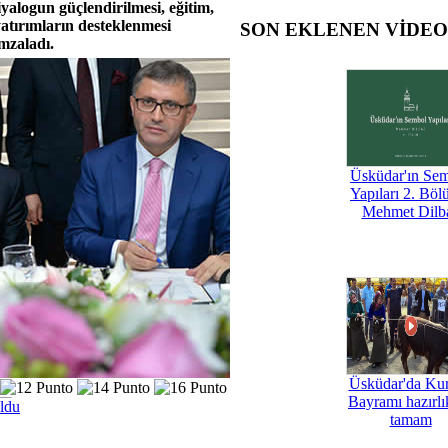
iyalogun güçlendirilmesi, eğitim,
 yatırımların desteklenmesi
SON EKLENEN VİDE
mzaladı.
Üsküdar'ın Se
Yapıları 2. Böl
Mehmet Dilb
Üsküdar'da Ku
Bayramı hazırlık
oldu
tamam