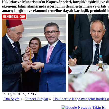
Üsküdar ve Macaristan'ın Kaposvár şehri, karşılıklı işbirliği ve d
ekonomi, bilim alanlarında işbirliğinin derinleştirilmesi ve ortak
amacıyla eğitim ve ekonomi temeline dayalı kardeşlik protokolü i
21 Eylül 2015, 21:05
Ana Sayfa
»
Güncel Olaylar
»
Üsküdar ile Kaposvar şehri kardeş 