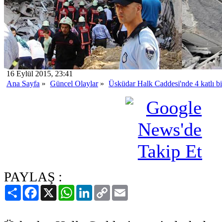
16 Eylül 2015, 23:41
Ana Sayfa
»
Güncel Olaylar
»
Üsküdar Halk Caddesi'nde 4 katlı b
PAYLAŞ :
Paylaş
Facebook
X
WhatsApp
LinkedIn
Copy
Email
Link