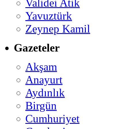
Validei Atik
Yavuztürk
Zeynep Kamil
Gazeteler
Akşam
Anayurt
Aydınlık
Birgün
Cumhuriyet