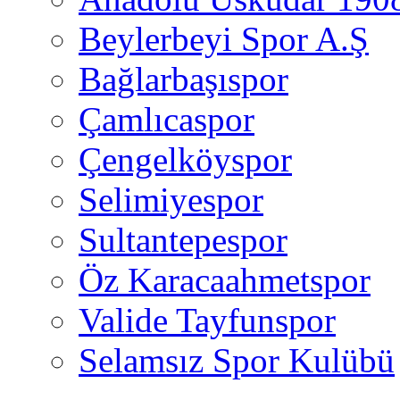
Beylerbeyi Spor A.Ş
Bağlarbaşıspor
Çamlıcaspor
Çengelköyspor
Selimiyespor
Sultantepespor
Öz Karacaahmetspor
Valide Tayfunspor
Selamsız Spor Kulübü