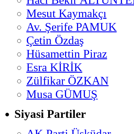
Mesut Kaymakçı
Av. Şerife PAMUK
Çetin Özdaş
Hüsamettin Piraz
Esra KİRİK
Zülfikar ÖZKAN
Musa GÜMUŞ
Siyasi Partiler
AK Parti Üsküdar