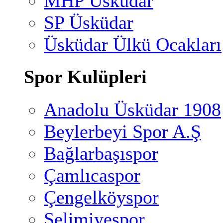
MHP Üsküdar
SP Üsküdar
Üsküdar Ülkü Ocakları
Spor Kulüpleri
Anadolu Üsküdar 1908
Beylerbeyi Spor A.Ş
Bağlarbaşıspor
Çamlıcaspor
Çengelköyspor
Selimiyespor