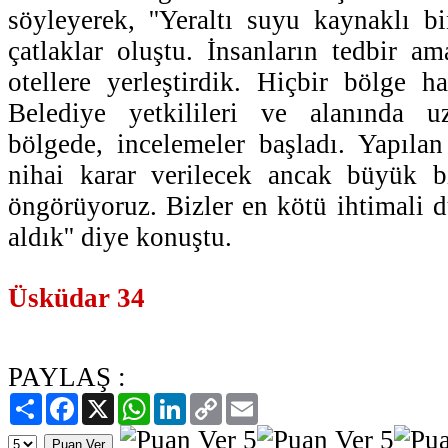
söyleyerek, ''Yeraltı suyu kaynaklı bi
çatlaklar oluştu. İnsanların tedbir am
otellere yerleştirdik. Hiçbir bölge 
Belediye yetkilileri ve alanında 
bölgede, incelemeler başladı. Yapılan
nihai karar verilecek ancak büyük b
öngörüyoruz. Bizler en kötü ihtimali d
aldık'' diye konuştu.
Üsküdar 34
PAYLAŞ :
Paylaş
Facebook
X
WhatsApp
LinkedIn
Copy
Email
Link