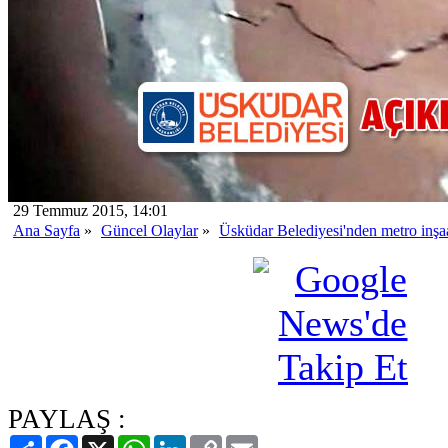
29 Temmuz 2015, 14:01
Ana Sayfa
»
Güncel Olaylar
»
Üsküdar Belediyesi'nden metro inşaa
PAYLAŞ :
Paylaş
Facebook
X
WhatsApp
LinkedIn
Copy
Email