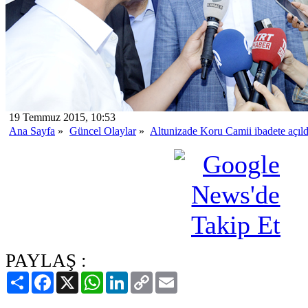
19 Temmuz 2015, 10:53
Ana Sayfa
»
Güncel Olaylar
»
Altunizade Koru Camii ibadete açıld
PAYLAŞ :
Paylaş
Facebook
X
WhatsApp
LinkedIn
Copy
Email
Link