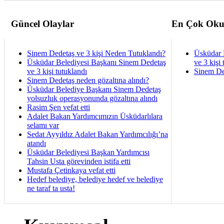
Güncel Olaylar
En Çok Oku
Sinem Dedetaş ve 3 kişi Neden Tutuklandı?
Üsküdar 
Üsküdar Belediyesi Başkanı Sinem Dedetaş
ve 3 kişi 
ve 3 kişi tutuklandı
Sinem De
Sinem Dedetaş neden gözaltına alındı?
Üsküdar Belediye Başkanı Sinem Dedetaş
yolsuzluk operasyonunda gözaltına alındı
Rasim Şen vefat etti
Adalet Bakan Yardımcımızın Üsküdarlılara
selamı var
Sedat Ayyıldız Adalet Bakan Yardımcılığı’na
atandı
Üsküdar Belediyesi Başkan Yardımcısı
Tahsin Usta görevinden istifa etti
Mustafa Çetinkaya vefat etti
Hedef belediye, belediye hedef ve belediye
ne taraf ta usta!