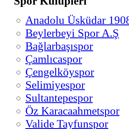
Spor Kulüpleri
Anadolu Üsküdar 190
Beylerbeyi Spor A.Ş
Bağlarbaşıspor
Çamlıcaspor
Çengelköyspor
Selimiyespor
Sultantepespor
Öz Karacaahmetspor
Valide Tayfunspor