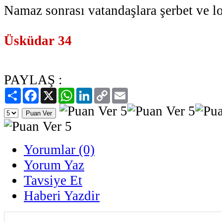
Namaz sonrası vatandaşlara şerbet ve l
Üsküdar 34
PAYLAŞ :
Paylaş
Facebook
X
WhatsApp
LinkedIn
Copy
Email
Link
Yorumlar (0)
Yorum Yaz
Tavsiye Et
Haberi Yazdir