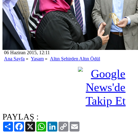
06 Haziran 2015, 12:11
Ana Sayfa
»
Yaşam
»
Altın Şehirden Altın Ödül
PAYLAŞ :
Paylaş
Facebook
X
WhatsApp
LinkedIn
Copy
Email
Link