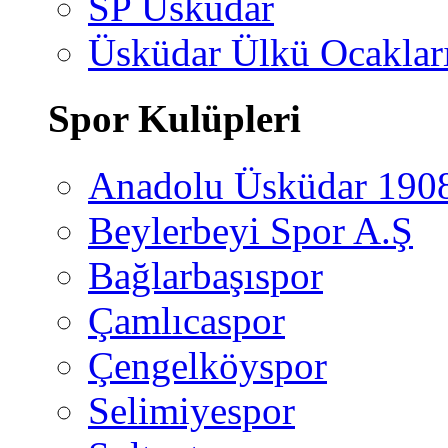
SP Üsküdar
Üsküdar Ülkü Ocaklar
Spor Kulüpleri
Anadolu Üsküdar 190
Beylerbeyi Spor A.Ş
Bağlarbaşıspor
Çamlıcaspor
Çengelköyspor
Selimiyespor