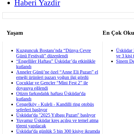
Haberi Yazdir
Yaşam
En Çok Oku
Kuzguncuk Bostanı’nda “Dünya Çevre
Üsküdar 
Günü Festivali” düzenlendi
ve 3 kişi 
“Engelliler Haftası” Üsküdar’da etkinlikle
Sinem De
kutlandı
Anneler Günü’ne özel “Anne Eli Pazarı” el
emeği ürünleri pazarı yoğun ilgi gördü
Çocuklar ve Gençler “Mini Fest 2” ile
doyasıya eğlendi
Otizm farkındalık haftası Üsküdar'da
kutlandı
Çengelköy - Kuleli - Kandilli ring otobüs
seferleri başlıyor
Üsküdar'da ''2025 Yılbaşı Pazarı'' başlıyor
Yuvamız Üsküdar kreş açılışı ve temel atma
töreni yapılacak
Üsküdar'da günlük 5 bin 300 kişiye ikramda