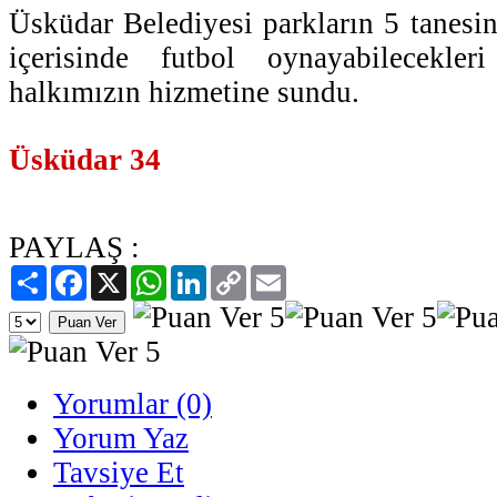
Üsküdar Belediyesi parkların 5 tanesi
içerisinde futbol oynayabilecekler
halkımızın hizmetine sundu.
Üsküdar 34
PAYLAŞ :
Paylaş
Facebook
X
WhatsApp
LinkedIn
Copy
Email
Link
Yorumlar (0)
Yorum Yaz
Tavsiye Et