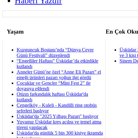
Haberi Yazdir
Yaşam
En Çok Oku
Kuzguncuk Bostanı’nda “Dünya Çevre
Üsküdar 
Günü Festivali” düzenlendi
ve 3 kişi 
“Engelliler Haftası” Üsküdar’da etkinlikle
Sinem De
kutlandı
Anneler Günü’ne özel “Anne Eli Pazarı” el
emeği ürünleri pazarı yoğun ilgi gördü
Çocuklar ve Gençler “Mini Fest 2” ile
doyasıya eğlendi
Otizm farkındalık haftası Üsküdar'da
kutlandı
Çengelköy - Kuleli - Kandilli ring otobüs
seferleri başlıyor
Üsküdar'da ''2025 Yılbaşı Pazarı'' başlıyor
Yuvamız Üsküdar kreş açılışı ve temel atma
töreni yapılacak
Üsküdar'da günlük 5 bin 300 kişiye ikramda