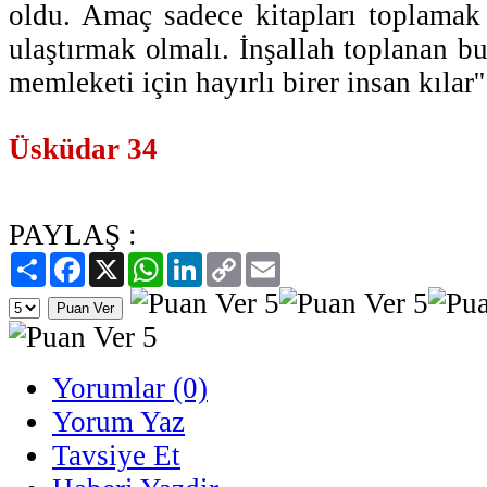
oldu. Amaç sadece kitapları toplamak 
ulaştırmak olmalı. İnşallah toplanan bu
memleketi için hayırlı birer insan kılar''
Üsküdar 34
PAYLAŞ :
Paylaş
Facebook
X
WhatsApp
LinkedIn
Copy
Email
Link
Yorumlar (0)
Yorum Yaz
Tavsiye Et