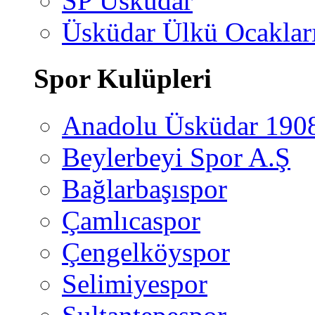
SP Üsküdar
Üsküdar Ülkü Ocaklar
Spor Kulüpleri
Anadolu Üsküdar 190
Beylerbeyi Spor A.Ş
Bağlarbaşıspor
Çamlıcaspor
Çengelköyspor
Selimiyespor