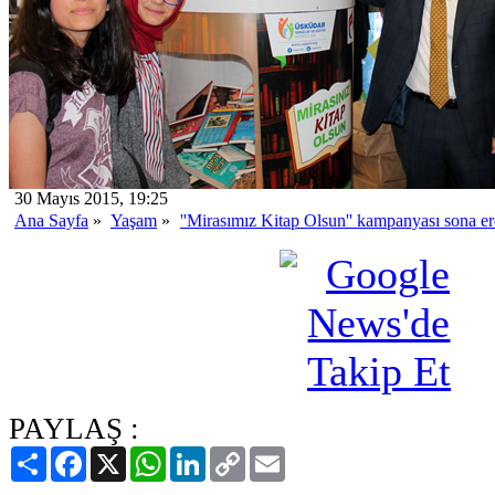
30 Mayıs 2015, 19:25
Ana Sayfa
»
Yaşam
»
''Mirasımız Kitap Olsun'' kampanyası sona er
PAYLAŞ :
Paylaş
Facebook
X
WhatsApp
LinkedIn
Copy
Email
Link