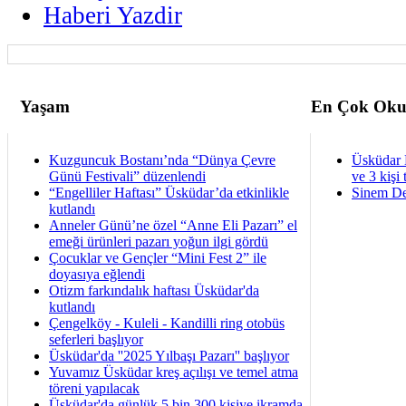
Haberi Yazdir
Yaşam
En Çok Oku
Kuzguncuk Bostanı’nda “Dünya Çevre
Üsküdar 
Günü Festivali” düzenlendi
ve 3 kişi 
“Engelliler Haftası” Üsküdar’da etkinlikle
Sinem De
kutlandı
Anneler Günü’ne özel “Anne Eli Pazarı” el
emeği ürünleri pazarı yoğun ilgi gördü
Çocuklar ve Gençler “Mini Fest 2” ile
doyasıya eğlendi
Otizm farkındalık haftası Üsküdar'da
kutlandı
Çengelköy - Kuleli - Kandilli ring otobüs
seferleri başlıyor
Üsküdar'da ''2025 Yılbaşı Pazarı'' başlıyor
Yuvamız Üsküdar kreş açılışı ve temel atma
töreni yapılacak
Üsküdar'da günlük 5 bin 300 kişiye ikramda