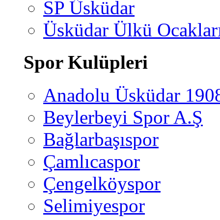
SP Üsküdar
Üsküdar Ülkü Ocaklar
Spor Kulüpleri
Anadolu Üsküdar 190
Beylerbeyi Spor A.Ş
Bağlarbaşıspor
Çamlıcaspor
Çengelköyspor
Selimiyespor