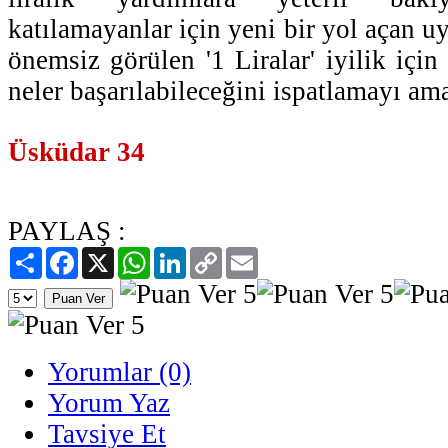
katılamayanlar için yeni bir yol açan 
önemsiz görülen '1 Liralar' iyilik için
neler başarılabileceğini ispatlamayı ama
Üsküdar 34
PAYLAŞ :
Paylaş
Facebook
X
WhatsApp
LinkedIn
Copy
Email
Link
Yorumlar (0)
Yorum Yaz
Tavsiye Et