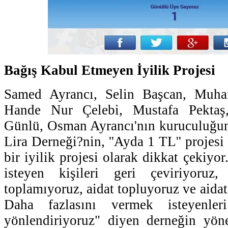
Bağış Kabul Etmeyen İyilik Projesi
Samed Ayrancı, Selin Başcan, Muh
Hande Nur Çelebi, Mustafa Pekta
Günlü, Osman Ayrancı'nın kuruculuğun
Lira Derneği?nin, ''Ayda 1 TL'' projes
bir iyilik projesi olarak dikkat çekiyor
isteyen kişileri geri çeviriyoru
toplamıyoruz, aidat topluyoruz ve aidatı
Daha fazlasını vermek isteyenler
yönlendiriyoruz" diyen derneğin yön