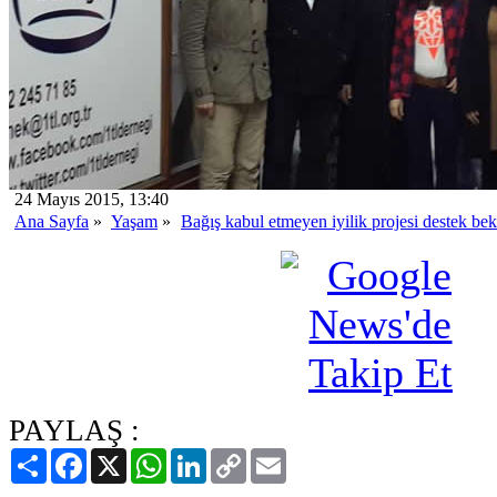
24 Mayıs 2015, 13:40
Ana Sayfa
»
Yaşam
»
Bağış kabul etmeyen iyilik projesi destek bek
PAYLAŞ :
Paylaş
Facebook
X
WhatsApp
LinkedIn
Copy
Email
Link