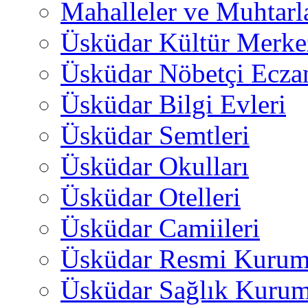
Mahalleler ve Muhtarl
Üsküdar Kültür Merkez
Üsküdar Nöbetçi Ecza
Üsküdar Bilgi Evleri
Üsküdar Semtleri
Üsküdar Okulları
Üsküdar Otelleri
Üsküdar Camiileri
Üsküdar Resmi Kurum
Üsküdar Sağlık Kurum