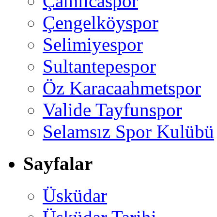
Çamlıcaspor
Çengelköyspor
Selimiyespor
Sultantepespor
Öz Karacaahmetspor
Valide Tayfunspor
Selamsız Spor Kulübü
Sayfalar
Üsküdar