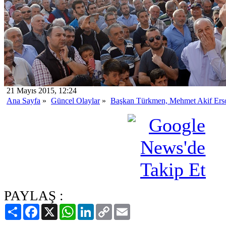
21 Mayıs 2015, 12:24
Ana Sayfa
»
Güncel Olaylar
»
Başkan Türkmen, Mehmet Akif Ersoy
PAYLAŞ :
Paylaş
Facebook
X
WhatsApp
LinkedIn
Copy
Email
Link