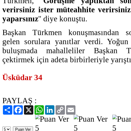
Türkmen, ''
Görüşme yaptıktan so
verirsiniz ister müteahhite verirsiniz
yaparsınız
'' diye konuştu.
Başkan Türkmen konuşmasından son
gelen sorulara yanıtlar verdi. Yoğun
buluşmada mahalleliler Başkan Tü
çektirmek için adeta birbirleriyle yarıştı
Üsküdar 34
PAYLAŞ :
Paylaş
Facebook
X
WhatsApp
LinkedIn
Copy
Email
Link