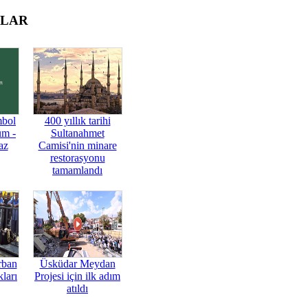
OLAR
mbol
400 yıllık tarihi
üm -
Sultanahmet
az
Camisi'nin minare
restorasyonu
tamamlandı
rban
Üsküdar Meydan
ları
Projesi için ilk adım
atıldı