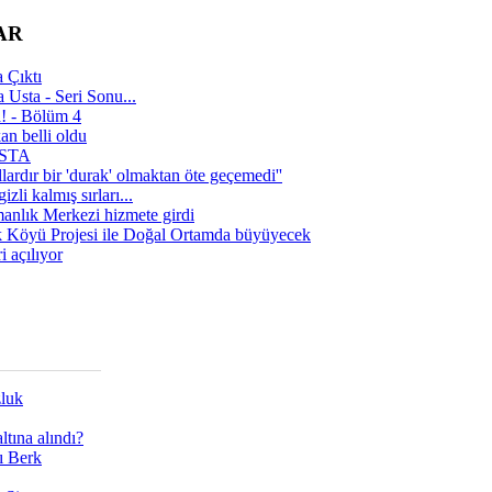
AR
 Çıktı
 Usta - Seri Sonu...
a! - Bölüm 4
n belli oldu
 USTA
lardır bir 'durak' olmaktan öte geçemedi''
zli kalmış sırları...
manlık Merkezi hizmete girdi
 Köyü Projesi ile Doğal Ortamda büyüyecek
i açılıyor
zluk
tına alındı?
ı Berk