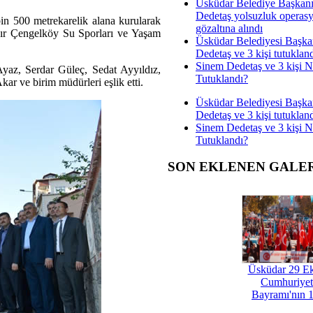
Üsküdar Belediye Başkan
Dedetaş yolsuzluk operas
 500 metrekarelik alana kurularak
gözaltına alındı
kır Çengelköy Su Sporları ve Yaşam
Üsküdar Belediyesi Başka
Dedetaş ve 3 kişi tutuklan
Sinem Dedetaş ve 3 kişi 
yaz, Serdar Güleç, Sedat Ayyıldız,
Tutuklandı?
r ve birim müdürleri eşlik etti.
Üsküdar Belediyesi Başka
Dedetaş ve 3 kişi tutuklan
Sinem Dedetaş ve 3 kişi 
Tutuklandı?
SON EKLENEN GALE
Üsküdar 29 E
Cumhuriyet
Bayramı'nın 1