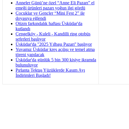
Anneler Günü’ne özel “Anne Eli Pazarı” el
emeği ürünleri pazarı yoğun ilgi gördü
Çocuklar ve Gençler “Mini Fest 2” ile
doyasıya eğlendi
Otizm farkındalık haftası Üsküdar'da
kutlandı
Çengelköy - Kuleli - Kandilli ring otobüs
seferleri başlıyor
Üsküdar'da ''2025 Yılbaşı Pazarı'' başlıyor
Yuvamız Üsküdar kreş açılışı ve temel atma
töreni yapılacak
Üsküdar'da günlük 5 bin 300 kişiye ikramda
bulunuluyor
Pırlanta Tektaş Yüzüklerde Kasım Ayı
İndirimleri Başladı!