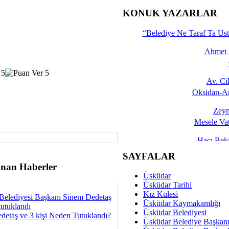
İşte 
KONUK YAZARLAR
Yalçın
“Belediye Ne Taraf Ta Ust
Ahmet 
Av. C
Oksidan-An
Zeyn
Mesele Vat
Hacı Be
Okullarda M
SAYFALAR
nan Haberler
Mesu
Üsküdar
Dünya Fani, Ama Kısa
Üsküdar Tarihi
Kız Kulesi
Belediyesi Başkanı Sinem Dedetaş
Sav
Üsküdar Kaymakamlığı
tutuklandı
Hukukun Adale
Üsküdar Belediyesi
detaş ve 3 kişi Neden Tutuklandı?
Üsküdar Belediye Başkan