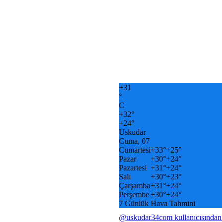
+
31
°
C
+
32°
+
24°
Uskudar
Cuma, 07
Cumartesi
+
33°
+
25°
Pazar
+
30°
+
24°
Pazartesi
+
31°
+
24°
Salı
+
30°
+
23°
Çarşamba
+
31°
+
24°
Perşembe
+
30°
+
24°
7 Günlük Hava Tahmini
@uskudar34com kullanıcısından