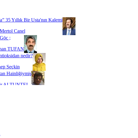
Biz buyuz...
 SOYSEVİNÇ
a” 35 Yıllık Bir Usta'nın Kalemi
Mertol Canel
Göç ;
ihan TUFAN
tioksidan nedir?
ep Seçkin
an Hainliğiymiş
kir ALTUNTEL
adde Bağımlılığı
t Kaymakçı
 Bir Süre De Olsa Burdayız
aş ŞENEL
ti Kalmadı Üstadım!
ı