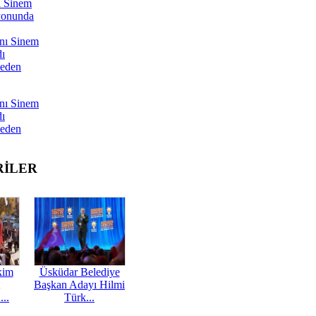
ı Sinem
yonunda
nı Sinem
dı
Neden
nı Sinem
dı
Neden
RİLER
kim
Üsküdar Belediye
Başkan Adayı Hilmi
...
Türk...