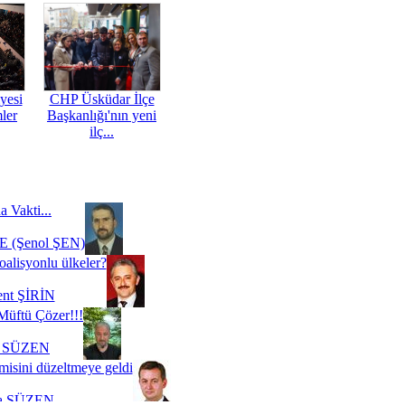
yesi
CHP Üsküdar İlçe
mler
Başkanlığı'nın yeni
ilç...
a Vakti...
 (Şenol ŞEN)
oalisyonlu ülkeler?
ent ŞİRİN
Müftü Çözer!!!
i SÜZEN
misini düzeltmeye geldi
a SÜZEN