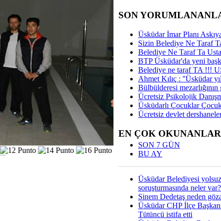
SON YORUMLANANL
Üsküdar İmar Planı Askıya
Sizin Belediye Ne Taraf Ta
Belediye Ne Taraf Ta Ust
BTP Üsküdar'da yeni başka
Belediye ne taraf TA !!!
Ahmet Kılıç : ''Üsküdar yıl
Bülbülderesi mezarlığının gi
Ücretsiz Psikolojik Danış
Üsküdarlı Çocuklar Çocuk
Ücretsiz devlet dershaneler
EN ÇOK OKUNANLAR
SON 7 GÜN
BU AY
Üsküdar Belediyesi yolsu
soruşturmasında neler var?
Sinem Dedetaş neden gözal
Üsküdar CHP İlçe Başkan
Tütüncü istifa etti