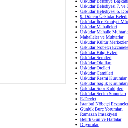
Av. Ş
Üsküdar Belediye Başkanl
Üsküdar Belediyesi 7. ve
İmar Sorunlarının Genel Ç
Üsküdar Belediyesi 6. Dö
9. Dönem Üsküdar Belediy
Çet
Üsküdar İlçe Emniyet Mü
Arakan Ner
Üsküdar Mahalleleri
Üsküdar Mahalle Muhtarla
Hüsam
Mahalleler ve Muhtarlar
Bayramın Mü
Üsküdar Kültür Merkezler
Üsküdar Nöbetçi Eczanele
Es
Üsküdar Bilgi Evleri
Ruhsal Yön
Üsküdar Semtleri
Üsküdar Okulları
Zülf
Üsküdar Otelleri
Üsküdar Kar
Üsküdar Camiileri
Üsküdar Resmi Kurumlar
Mus
Üsküdar Sağlık Kurumları
Üsküdar Spor Kulüpleri
Üsküdar Seçim Sonuçları
E-Devlet
İstanbul Nöbetçi Eczanele
Günlük Burç Yorumları
Ramazan İmsakiyesi
Belirli Gün ve Haftalar
Duyurular