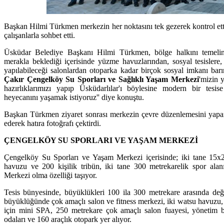
Başkan Hilmi Türkmen merkezin her noktasını tek gezerek kontrol etti
çalışanlarla sohbet etti.
Üsküdar Belediye Başkanı Hilmi Türkmen, bölge halkını temelin
merakla beklediği içerisinde yüzme havuzlarından, sosyal tesislere, 
yapılabileceği salonlardan otoparka kadar birçok sosyal imkanı barındı
Çakır Çengelköy Su Sporları ve Sağlıklı Yaşam Merkezi
'mizin 
hazırlıklarımızı yapıp Üsküdarlılar'ı böylesine modern bir tes
heyecanını yaşamak istiyoruz'' diye konuştu.
Başkan Türkmen ziyaret sonrası merkezin çevre düzenlemesini yapan 
ederek hatıra fotoğrafı çektirdi.
ÇENGELKÖY SU SPORLARI VE YAŞAM MERKEZİ
Çengelköy Su Sporları ve Yaşam Merkezi içerisinde; iki tane 15x
havuzu ve 200 kişilik tribün, iki tane 300 metrekarelik spor alan
Merkezi olma özelliği taşıyor.
Tesis bünyesinde, büyüklükleri 100 ila 300 metrekare arasında deği
büyüklüğünde çok amaçlı salon ve fitness merkezi, iki watsu havuzu, 
için mini SPA, 250 metrekare çok amaçlı salon fuayesi, yönetim bi
odaları ve 160 araçlık otopark yer alıyor.