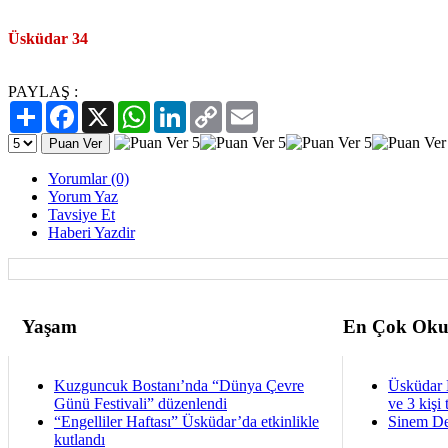
Üsküdar 34
PAYLAŞ :
Paylaş
Facebook
X
WhatsApp
LinkedIn
Copy
Email
Link
Yorumlar (0)
Yorum Yaz
Tavsiye Et
Haberi Yazdir
Yaşam
En Çok Oku
Kuzguncuk Bostanı’nda “Dünya Çevre
Üsküdar 
Günü Festivali” düzenlendi
ve 3 kişi 
“Engelliler Haftası” Üsküdar’da etkinlikle
Sinem De
kutlandı