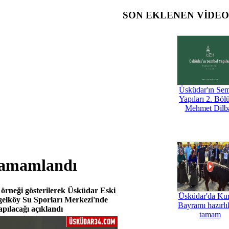
SON EKLENEN VİDE
Üsküdar'ın Se
Yapıları 2. Böl
Mehmet Dilb
 tamamlandı
a örneği gösterilerek Üsküdar Eski
Üsküdar'da Ku
gelköy Su Sporları Merkezi'nde
Bayramı hazırlık
pılacağı açıklandı
tamam