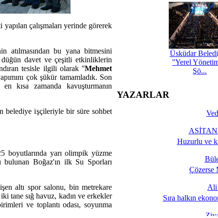
 yapılan çalışmaları yerinde görerek
in atılmasından bu yana bitmesini
Üsküdar Beledi
düğün davet ve çeşitli etkinliklerin
''Yerel Yöneti
ran tesisle ilgili olarak ''
Mehmet
Şö...
yapımını çok şükür tamamladık. Son
ise en kısa zamanda kavuşturmanın
YAZARLAR
belediye işçileriyle bir süre sohbet
Ved
ASİTANE
Huzurlu ve k
25 boyutlarında yarı olimpik yüzme
Bül
ı bulunan Boğaz'ın ilk Su Sporları
Çözerse 
şen altı spor salonu, bin metrekare
Al
iki tane sığ havuz, kadın ve erkekler
Sıra halkın ekono
rimleri ve toplantı odası, soyunma
Ziy