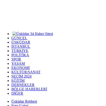
GÜNCEL
ÜSKÜDAR
İSTANBUL
TÜRKİYE
POLİTİKA
SPOR
YAŞAM
EKONOMİ
KÜLTÜR/SANAT
SEÇİM 2024
EĞİTİM
DERNEKLER
BÖLGE HABERLERİ
DİĞER
Üsküdar Rehberi
Foto Galeri