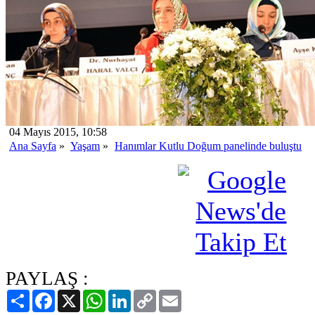
04 Mayıs 2015, 10:58
Ana Sayfa
»
Yaşam
»
Hanımlar Kutlu Doğum panelinde buluştu
PAYLAŞ :
Paylaş
Facebook
X
WhatsApp
LinkedIn
Copy
Email
Link