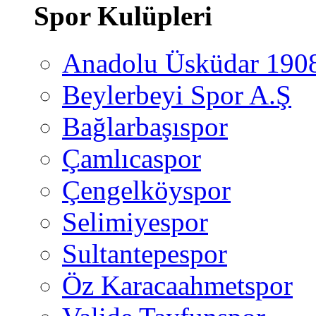
Spor Kulüpleri
Anadolu Üsküdar 190
Beylerbeyi Spor A.Ş
Bağlarbaşıspor
Çamlıcaspor
Çengelköyspor
Selimiyespor
Sultantepespor
Öz Karacaahmetspor