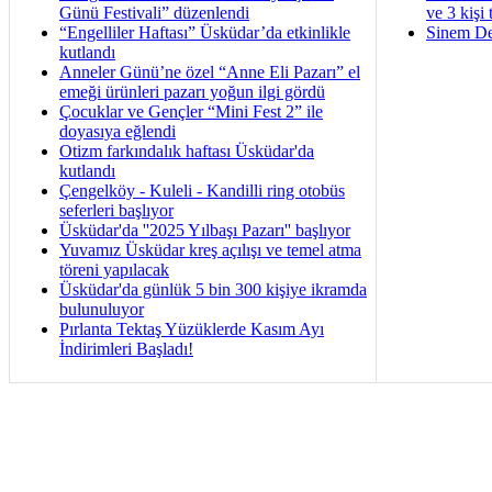
Günü Festivali” düzenlendi
ve 3 kişi 
“Engelliler Haftası” Üsküdar’da etkinlikle
Sinem De
kutlandı
Anneler Günü’ne özel “Anne Eli Pazarı” el
emeği ürünleri pazarı yoğun ilgi gördü
Çocuklar ve Gençler “Mini Fest 2” ile
doyasıya eğlendi
Otizm farkındalık haftası Üsküdar'da
kutlandı
Çengelköy - Kuleli - Kandilli ring otobüs
seferleri başlıyor
Üsküdar'da ''2025 Yılbaşı Pazarı'' başlıyor
Yuvamız Üsküdar kreş açılışı ve temel atma
töreni yapılacak
Üsküdar'da günlük 5 bin 300 kişiye ikramda
bulunuluyor
Pırlanta Tektaş Yüzüklerde Kasım Ayı
İndirimleri Başladı!