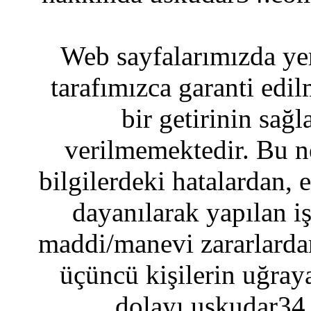
Web sayfalarımızda yer
tarafımızca garanti edil
bir getirinin sağ
verilmemektedir. Bu n
bilgilerdeki hatalardan, 
dayanılarak yapılan i
maddi/manevi zararlardan
üçüncü kişilerin uğraya
dolayı uskudar34