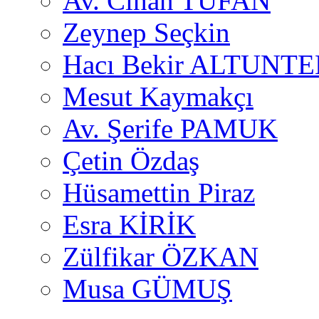
Av. Cihan TUFAN
Zeynep Seçkin
Hacı Bekir ALTUNTE
Mesut Kaymakçı
Av. Şerife PAMUK
Çetin Özdaş
Hüsamettin Piraz
Esra KİRİK
Zülfikar ÖZKAN
Musa GÜMUŞ