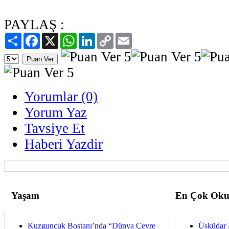
PAYLAŞ :
Paylaş
Facebook
X
WhatsApp
LinkedIn
Copy
Email
Link
Yorumlar (0)
Yorum Yaz
Tavsiye Et
Haberi Yazdir
Yaşam
En Çok Oku
Kuzguncuk Bostanı’nda “Dünya Çevre
Üsküdar 