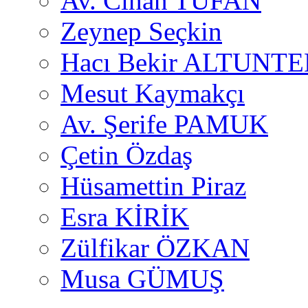
Av. Cihan TUFAN
Zeynep Seçkin
Hacı Bekir ALTUNTE
Mesut Kaymakçı
Av. Şerife PAMUK
Çetin Özdaş
Hüsamettin Piraz
Esra KİRİK
Zülfikar ÖZKAN
Musa GÜMUŞ