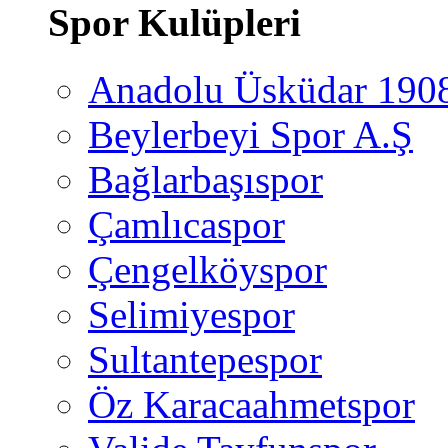
Spor Kulüpleri
Anadolu Üsküdar 190
Beylerbeyi Spor A.Ş
Bağlarbaşıspor
Çamlıcaspor
Çengelköyspor
Selimiyespor
Sultantepespor
Öz Karacaahmetspor