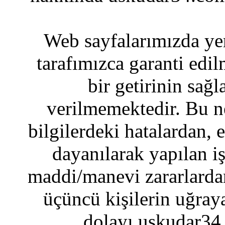
Web sayfalarımızda yer
tarafımızca garanti edil
bir getirinin sağ
verilmemektedir. Bu n
bilgilerdeki hatalardan, 
dayanılarak yapılan i
maddi/manevi zararlardan
üçüncü kişilerin uğraya
dolayı uskudar34