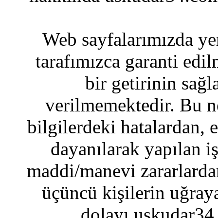
Web sayfalarımızda yer
tarafımızca garanti edil
bir getirinin sağ
verilmemektedir. Bu n
bilgilerdeki hatalardan, 
dayanılarak yapılan i
maddi/manevi zararlardan
üçüncü kişilerin uğraya
dolayı uskudar34