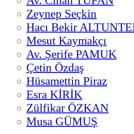
Av. Cihan TUFAN
Zeynep Seçkin
Hacı Bekir ALTUNTE
Mesut Kaymakçı
Av. Şerife PAMUK
Çetin Özdaş
Hüsamettin Piraz
Esra KİRİK
Zülfikar ÖZKAN
Musa GÜMUŞ