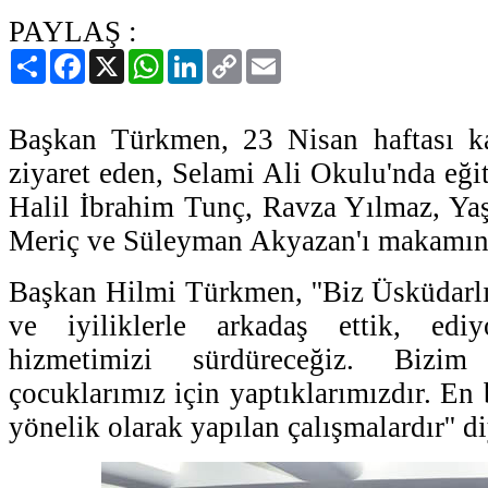
PAYLAŞ :
Paylaş
Facebook
X
WhatsApp
LinkedIn
Copy
Email
Link
Başkan Türkmen, 23 Nisan haftası k
ziyaret eden, Selami Ali Okulu'nda eği
Halil İbrahim Tunç, Ravza Yılmaz, Ya
Meriç ve Süleyman Akyazan'ı makamınd
Başkan Hilmi Türkmen, ''Biz Üsküdarlı 
ve iyiliklerle arkadaş ettik, edi
hizmetimizi sürdüreceğiz. Bizim 
çocuklarımız için yaptıklarımızdır. En
yönelik olarak yapılan çalışmalardır'' d