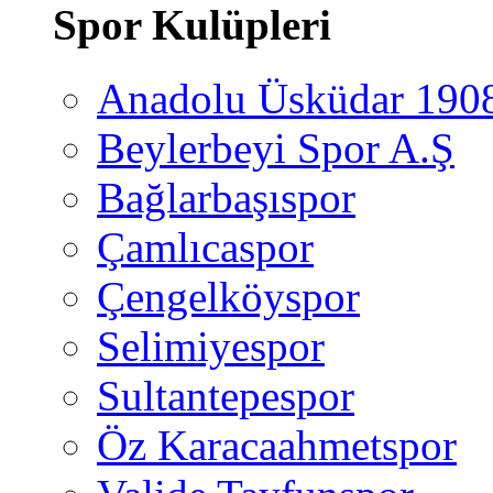
Spor Kulüpleri
Anadolu Üsküdar 190
Beylerbeyi Spor A.Ş
Bağlarbaşıspor
Çamlıcaspor
Çengelköyspor
Selimiyespor
Sultantepespor
Öz Karacaahmetspor