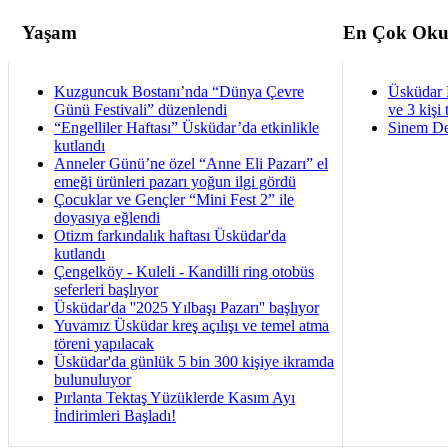
Yaşam
En Çok Oku
Kuzguncuk Bostanı’nda “Dünya Çevre
Üsküdar 
Günü Festivali” düzenlendi
ve 3 kişi 
“Engelliler Haftası” Üsküdar’da etkinlikle
Sinem De
kutlandı
Anneler Günü’ne özel “Anne Eli Pazarı” el
emeği ürünleri pazarı yoğun ilgi gördü
Çocuklar ve Gençler “Mini Fest 2” ile
doyasıya eğlendi
Otizm farkındalık haftası Üsküdar'da
kutlandı
Çengelköy - Kuleli - Kandilli ring otobüs
seferleri başlıyor
Üsküdar'da ''2025 Yılbaşı Pazarı'' başlıyor
Yuvamız Üsküdar kreş açılışı ve temel atma
töreni yapılacak
Üsküdar'da günlük 5 bin 300 kişiye ikramda
bulunuluyor
Pırlanta Tektaş Yüzüklerde Kasım Ayı
İndirimleri Başladı!