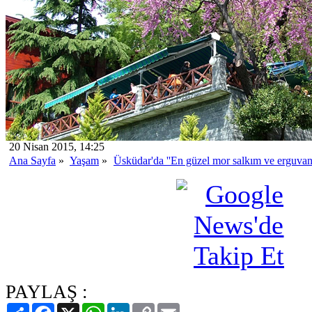
20 Nisan 2015, 14:25
Ana Sayfa
»
Yaşam
»
Üsküdar'da ''En güzel mor salkım ve erguvan'
PAYLAŞ :
Paylaş
Facebook
X
WhatsApp
LinkedIn
Copy
Email