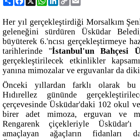
Link
Her yıl gerçekleştirdiği Morsalkım Şen
geleneğini sürdüren Üsküdar Beledi
büyüterek 6.'ncısı gerçekleştirmeye ha
tarihlerinde ''
İstanbul'un Bahçesi 
gerçekleştirilecek etkinlikler kapsa
yanına mimozalar ve erguvanlar da diki
Önceki yıllardan farklı olarak b
Hıdırellez gününde gerçekleştirile
çerçevesinde Üsküdar'daki 102 okul v
birer adet mimoza, erguvan ve mo
Rengarenk çiçekleriyle Üsküdar'ı 
amaçlayan ağaçların fidanları d