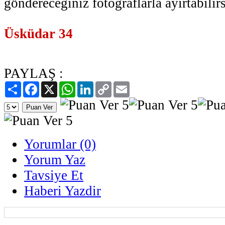
göndereceğiniz fotoğraflarla ayırtabilirs
Üsküdar 34
PAYLAŞ :
Paylaş
Facebook
X
WhatsApp
LinkedIn
Copy
Email
Link
Yorumlar (0)
Yorum Yaz
Tavsiye Et
Haberi Yazdir