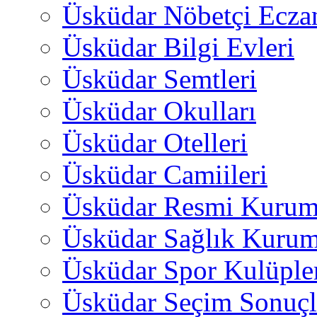
Üsküdar Nöbetçi Ecza
Üsküdar Bilgi Evleri
Üsküdar Semtleri
Üsküdar Okulları
Üsküdar Otelleri
Üsküdar Camiileri
Üsküdar Resmi Kurum
Üsküdar Sağlık Kurum
Üsküdar Spor Kulüple
Üsküdar Seçim Sonuçl