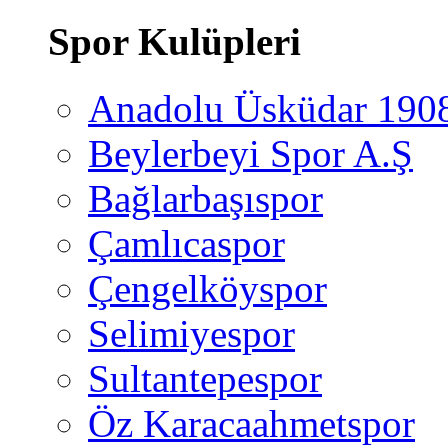
Spor Kulüpleri
Anadolu Üsküdar 190
Beylerbeyi Spor A.Ş
Bağlarbaşıspor
Çamlıcaspor
Çengelköyspor
Selimiyespor
Sultantepespor
Öz Karacaahmetspor