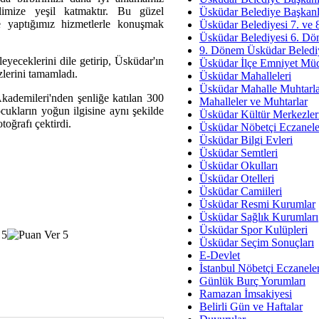
Av. Ş
ilimize yeşil katmaktır. Bu güzel
Üsküdar Belediye Başkanl
ce yaptığımız hizmetlerle konuşmak
Üsküdar Belediyesi 7. ve
İmar Sorunlarının Genel Ç
Üsküdar Belediyesi 6. Dö
9. Dönem Üsküdar Belediy
Çet
yeceklerini dile getirip, Üsküdar'ın
Üsküdar İlçe Emniyet Mü
Arakan Ner
zlerini tamamladı.
Üsküdar Mahalleleri
Üsküdar Mahalle Muhtarla
Hüsam
ademileri'nden şenliğe katılan 300
Mahalleler ve Muhtarlar
Bayramın Mü
ocukların yoğun ilgisine aynı şekilde
Üsküdar Kültür Merkezler
toğrafı çektirdi.
Üsküdar Nöbetçi Eczanele
Es
Üsküdar Bilgi Evleri
Ruhsal Yön
Üsküdar Semtleri
Üsküdar Okulları
Zülf
Üsküdar Otelleri
Üsküdar Kar
Üsküdar Camiileri
Üsküdar Resmi Kurumlar
Mus
Üsküdar Sağlık Kurumları
Üsküdar Spor Kulüpleri
Üsküdar Seçim Sonuçları
E-Devlet
İstanbul Nöbetçi Eczanele
Günlük Burç Yorumları
Ramazan İmsakiyesi
Belirli Gün ve Haftalar