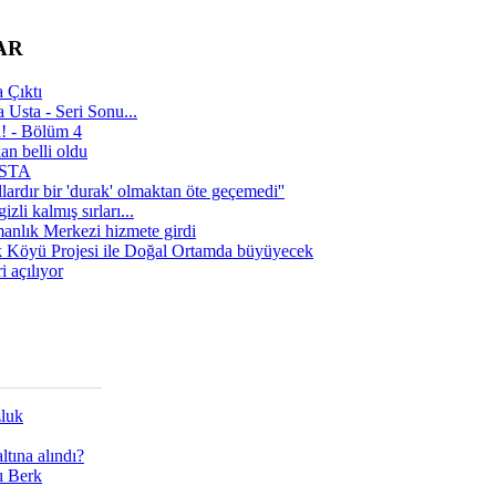
AR
 Çıktı
 Usta - Seri Sonu...
a! - Bölüm 4
n belli oldu
 USTA
lardır bir 'durak' olmaktan öte geçemedi''
zli kalmış sırları...
manlık Merkezi hizmete girdi
 Köyü Projesi ile Doğal Ortamda büyüyecek
i açılıyor
zluk
tına alındı?
ı Berk