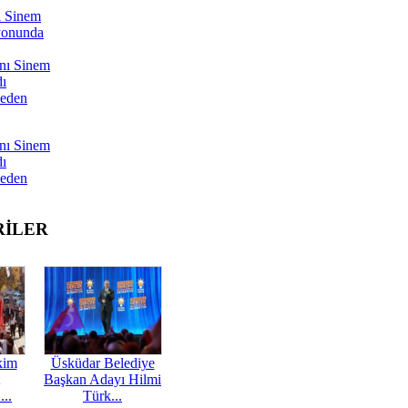
ı Sinem
yonunda
nı Sinem
dı
Neden
nı Sinem
dı
Neden
RİLER
kim
Üsküdar Belediye
Başkan Adayı Hilmi
...
Türk...