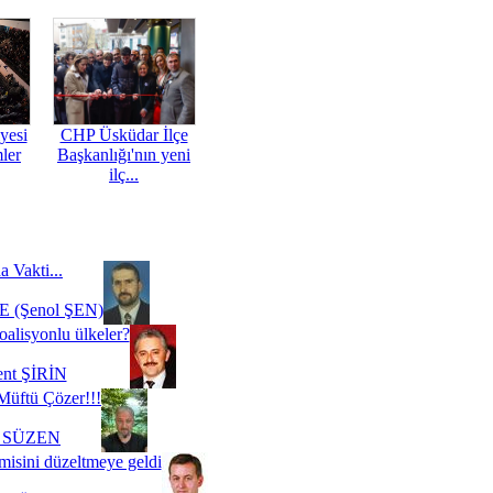
yesi
CHP Üsküdar İlçe
mler
Başkanlığı'nın yeni
ilç...
a Vakti...
 (Şenol ŞEN)
oalisyonlu ülkeler?
ent ŞİRİN
Müftü Çözer!!!
i SÜZEN
misini düzeltmeye geldi