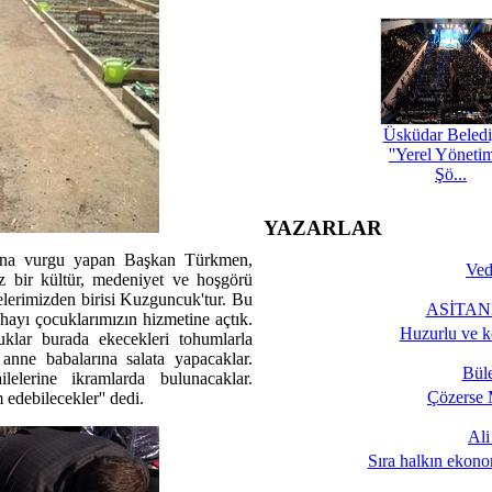
Üsküdar Beledi
''Yerel Yöneti
Şö...
YAZARLAR
duğuna vurgu yapan Başkan Türkmen,
Ved
z bir kültür, medeniyet ve hoşgörü
delerimizden birisi Kuzguncuk'tur. Bu
ASİTANE
hayı çocuklarımızın hizmetine açtık.
Huzurlu ve k
uklar burada ekecekleri tohumlarla
 anne babalarına salata yapacaklar.
Bül
elerine ikramlarda bulunacaklar.
Çözerse 
debilecekler'' dedi.
Al
Sıra halkın ekono