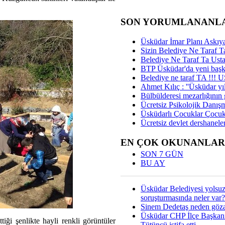
SON YORUMLANANL
Üsküdar İmar Planı Askıya
Sizin Belediye Ne Taraf Ta
Belediye Ne Taraf Ta Ust
BTP Üsküdar'da yeni başka
Belediye ne taraf TA !!!
Ahmet Kılıç : ''Üsküdar yıl
Bülbülderesi mezarlığının gi
Ücretsiz Psikolojik Danış
Üsküdarlı Çocuklar Çocuk
Ücretsiz devlet dershaneler
EN ÇOK OKUNANLAR
SON 7 GÜN
BU AY
Üsküdar Belediyesi yolsu
soruşturmasında neler var?
Sinem Dedetaş neden gözal
Üsküdar CHP İlçe Başkan
tiği şenlikte hayli renkli görüntüler
Tütüncü istifa etti