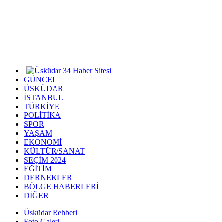
GÜNCEL
ÜSKÜDAR
İSTANBUL
TÜRKİYE
POLİTİKA
SPOR
YAŞAM
EKONOMİ
KÜLTÜR/SANAT
SEÇİM 2024
EĞİTİM
DERNEKLER
BÖLGE HABERLERİ
DİĞER
Üsküdar Rehberi
Foto Galeri