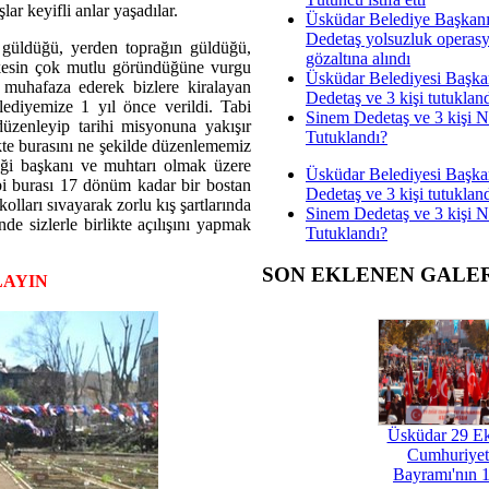
ar keyifli anlar yaşadılar.
Üsküdar Belediye Başkan
Dedetaş yolsuzluk operas
üldüğü, yerden toprağın güldüğü,
gözaltına alındı
rkesin çok mutlu göründüğüne vurgu
Üsküdar Belediyesi Başka
 muhafaza ederek bizlere kiralayan
Dedetaş ve 3 kişi tutuklan
ediyemize 1 yıl önce verildi. Tabi
Sinem Dedetaş ve 3 kişi 
düzenleyip tarihi misyonuna yakışır
Tutuklandı?
ikte burasını ne şekilde düzenlememiz
ği başkanı ve muhtarı olmak üzere
Üsküdar Belediyesi Başka
i burası 17 dönüm kadar bir bostan
Dedetaş ve 3 kişi tutuklan
kolları sıvayarak zorlu kış şartlarında
Sinem Dedetaş ve 3 kişi 
de sizlerle birlikte açılışını yapmak
Tutuklandı?
SON EKLENEN GALE
LAYIN
Üsküdar 29 E
Cumhuriyet
Bayramı'nın 1