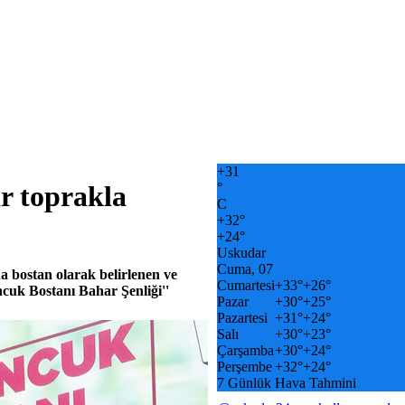
+
31
°
r toprakla
C
+
32°
+
24°
Uskudar
Cuma, 07
a bostan olarak belirlenen ve
Cumartesi
+
33°
+
26°
uncuk Bostanı Bahar Şenliği''
Pazar
+
30°
+
25°
Pazartesi
+
31°
+
24°
Salı
+
30°
+
23°
Çarşamba
+
30°
+
24°
Perşembe
+
32°
+
24°
7 Günlük Hava Tahmini