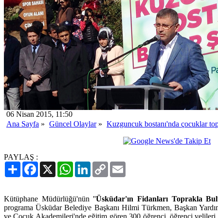
06 Nisan 2015, 11:50
Ana Sayfa
»
Güncel Olaylar
»
Kuzguncuk bostanı'nda çocuklar top
PAYLAŞ :
Paylaş
Facebook
X
WhatsApp
LinkedIn
Copy
Email
Link
Kütüphane Müdürlüğü'nün ''
Üsküdar'ın Fidanları Toprakla Bu
programa Üsküdar Belediye Başkanı Hilmi Türkmen, Başkan Yardımcıl
ve Çocuk Akademileri'nde eğitim gören 300 öğrenci, öğrenci velileri,