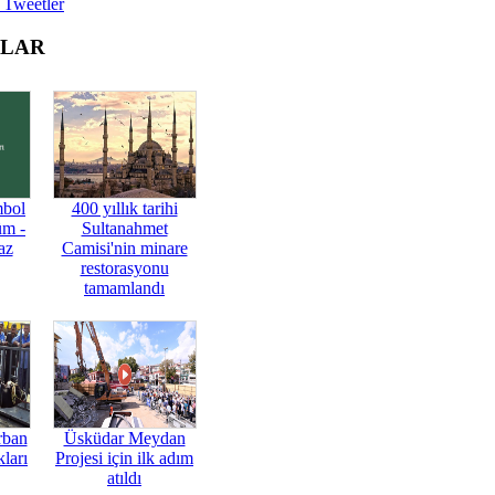
 Tweetler
OLAR
mbol
400 yıllık tarihi
üm -
Sultanahmet
az
Camisi'nin minare
restorasyonu
tamamlandı
rban
Üsküdar Meydan
ları
Projesi için ilk adım
atıldı