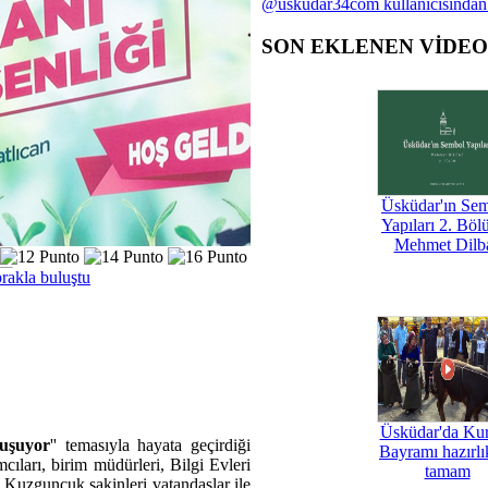
@uskudar34com kullanıcısından
SON EKLENEN VİDE
Üsküdar'ın Se
Yapıları 2. Böl
Mehmet Dilb
rakla buluştu
Üsküdar'da Ku
luşuyor
'' temasıyla hayata geçirdiği
Bayramı hazırlık
arı, birim müdürleri, Bilgi Evleri
tamam
 Kuzguncuk sakinleri vatandaşlar ile