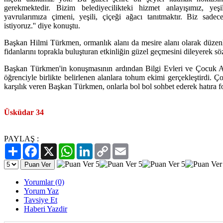
gerekmektedir. Bizim belediyecilikteki hizmet anlayışımız, yeş
yavrularımıza çimeni, yeşili, çiçeği ağacı tanıtmaktır. Biz sade
istiyoruz.'' diye konuştu.
Başkan Hilmi Türkmen, ormanlık alanı da mesire alanı olarak düzenle
fidanlarını toprakla buluşturan etkinliğin güzel geçmesini dileyerek sö
Başkan Türkmen'in konuşmasının ardından Bilgi Evleri ve Çocuk Ak
öğrenciyle birlikte belirlenen alanlara tohum ekimi gerçekleştirdi. Ç
karşılık veren Başkan Türkmen, onlarla bol bol sohbet ederek hatıra fo
Üsküdar 34
PAYLAŞ :
Paylaş
Facebook
X
WhatsApp
LinkedIn
Copy
Email
Link
Yorumlar (0)
Yorum Yaz
Tavsiye Et
Haberi Yazdir