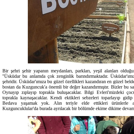
Bir şehri şehir yapanın meydanları, parkları, yeşil alanları ol
''Üsküdar bu anlamda çok zenginlik barındırmaktadır. Üsküdar'ımı
şehridir. Üsküdar'ımıza bu güzel özellikleri kazandıran en güzel bel
bostan da Kuzguncuk'a önemli bir değer kazandırmıştır. Bizler bu sa
Oynayıp zıplayıp toprakla buluşacaklar. Bilgi Evleri'mizdeki çoc
toprakla kaynaşacaklar. Kendi ektikleri sebzeleri toparlayıp gidip
Bedava yaşamak yok. Alın teriyle elde ettikleri ürünlerle ail
Kuzguncuklular'da burada ayrılacak bir bölümde ekime dikime devam e