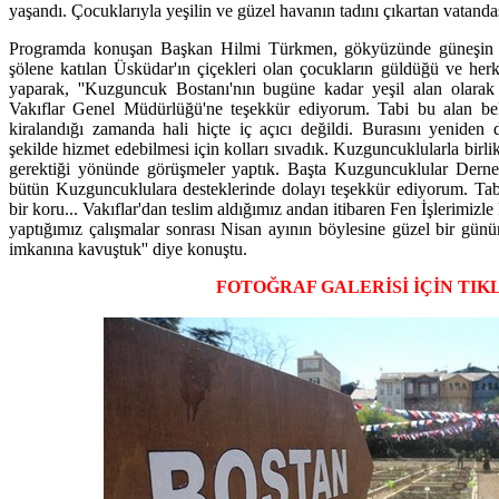
yaşandı. Çocuklarıyla yeşilin ve güzel havanın tadını çıkartan vatandaşl
Programda konuşan Başkan Hilmi Türkmen, gökyüzünde güneşin g
şölene katılan Üsküdar'ın çiçekleri olan çocukların güldüğü ve he
yaparak, ''Kuzguncuk Bostanı'nın bugüne kadar yeşil alan olarak
Vakıflar Genel Müdürlüğü'ne teşekkür ediyorum. Tabi bu alan bel
kiralandığı zamanda hali hiçte iç açıcı değildi. Burasını yeniden 
şekilde hizmet edebilmesi için kolları sıvadık. Kuzguncuklularla birl
gerektiği yönünde görüşmeler yaptık. Başta Kuzguncuklular Derne
bütün Kuzguncuklulara desteklerinde dolayı teşekkür ediyorum. Tab
bir koru... Vakıflar'dan teslim aldığımız andan itibaren Fen İşlerimizle 
yaptığımız çalışmalar sonrası Nisan ayının böylesine güzel bir günün
imkanına kavuştuk'' diye konuştu.
FOTOĞRAF GALERİSİ İÇİN TIK