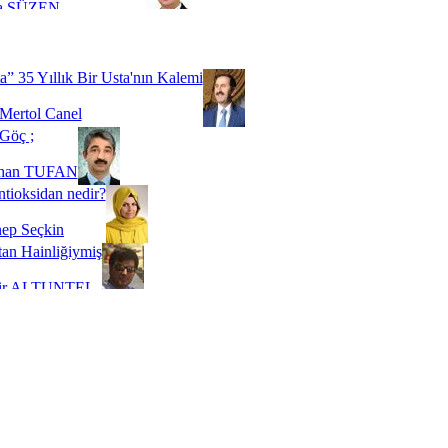
a SÜZEN
Biz buyuz...
 SOYSEVİNÇ
a” 35 Yıllık Bir Usta'nın Kalemi
Mertol Canel
Göç ;
ihan TUFAN
tioksidan nedir?
ep Seçkin
an Hainliğiymiş
kir ALTUNTEL
adde Bağımlılığı
t Kaymakçı
 Bir Süre De Olsa Burdayız
aş ŞENEL
ti Kalmadı Üstadım!
ı