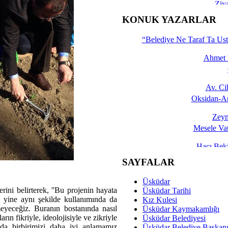
Ziy
İşte 
KONUK YAZARLAR
Yalçın
“Belediye Ne Taraf Ta Ust
Ahmet 
Av. C
Oksidan-An
Zeyn
Mesele Vat
Hacı Be
Okullarda M
SAYFALAR
Mesu
Üsküdar
Dünya Fani, Ama Kısa
ni belirterek, ''Bu projenin hayata
Üsküdar Tarihi
sa yine aynı şekilde kullanımında da
Kız Kulesi
Sav
eyeceğiz. Buranın bostanında nasıl
Üsküdar Kaymakamlığı
Hukukun Adale
ın fikriyle, ideolojisiyle ve zikriyle
Üsküdar Belediyesi
da birbirimizi daha iyi anlamamız
Üsküdar Belediye Başkan