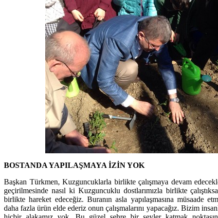
BOSTANDA YAPILAŞMAYA İZİN YOK
Başkan Türkmen, Kuzguncuklarla birlikte çalışmaya devam edecekleri
geçirilmesinde nasıl ki Kuzguncuklu dostlarımızla birlikte çalıştık
birlikte hareket edeceğiz. Buranın asla yapılaşmasına müsaade etm
daha fazla ürün elde ederiz onun çalışmalarını yapacağız. Bizim insanlar
hiçbir alakamız yok. Bu güzel şehre bir şeyler katmak noktasın