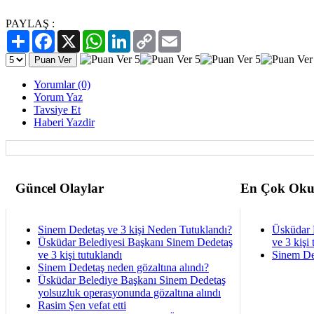
PAYLAŞ :
Paylaş
Facebook
X
WhatsApp
LinkedIn
Copy
Email
Link
Yorumlar (0)
Yorum Yaz
Tavsiye Et
Haberi Yazdir
Güncel Olaylar
En Çok Oku
Sinem Dedetaş ve 3 kişi Neden Tutuklandı?
Üsküdar 
Üsküdar Belediyesi Başkanı Sinem Dedetaş
ve 3 kişi 
ve 3 kişi tutuklandı
Sinem De
Sinem Dedetaş neden gözaltına alındı?
Üsküdar Belediye Başkanı Sinem Dedetaş
yolsuzluk operasyonunda gözaltına alındı
Rasim Şen vefat etti