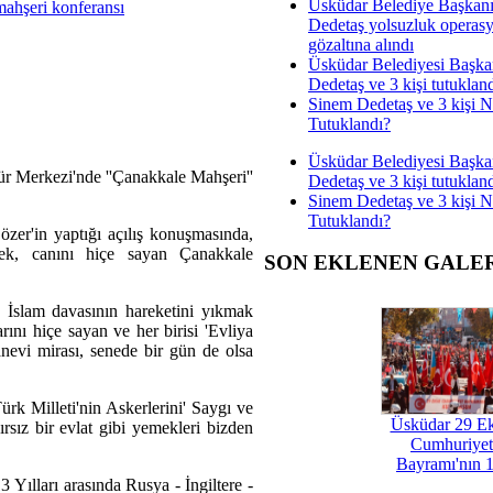
Üsküdar Belediye Başkan
ahşeri konferansı
Dedetaş yolsuzluk operas
gözaltına alındı
Üsküdar Belediyesi Başka
Dedetaş ve 3 kişi tutuklan
Sinem Dedetaş ve 3 kişi 
Tutuklandı?
Üsküdar Belediyesi Başka
ür Merkezi'nde ''Çanakkale Mahşeri''
Dedetaş ve 3 kişi tutuklan
Sinem Dedetaş ve 3 kişi 
Tutuklandı?
er'in yaptığı açılış konuşmasında,
ek, canını hiçe sayan Çanakkale
SON EKLENEN GALE
 İslam davasının hareketini yıkmak
ını hiçe sayan ve her birisi 'Evliya
evi mirası, senede bir gün de olsa
ürk Milleti'nin Askerlerini' Saygı ve
Üsküdar 29 E
sız bir evlat gibi yemekleri bizden
Cumhuriyet
Bayramı'nın 1
Yılları arasında Rusya - İngiltere -