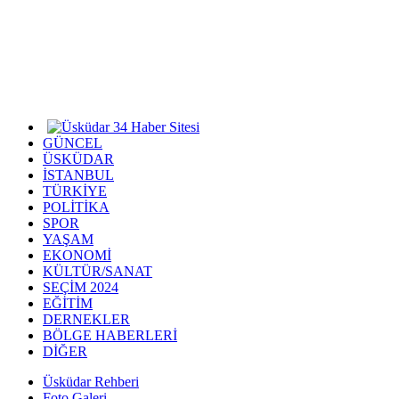
GÜNCEL
ÜSKÜDAR
İSTANBUL
TÜRKİYE
POLİTİKA
SPOR
YAŞAM
EKONOMİ
KÜLTÜR/SANAT
SEÇİM 2024
EĞİTİM
DERNEKLER
BÖLGE HABERLERİ
DİĞER
Üsküdar Rehberi
Foto Galeri