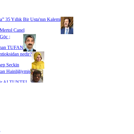
Biz buyuz...
 SOYSEVİNÇ
a” 35 Yıllık Bir Usta'nın Kalemi
Mertol Canel
Göç ;
ihan TUFAN
tioksidan nedir?
ep Seçkin
an Hainliğiymiş
kir ALTUNTEL
adde Bağımlılığı
t Kaymakçı
 Bir Süre De Olsa Burdayız
aş ŞENEL
ti Kalmadı Üstadım!
ı