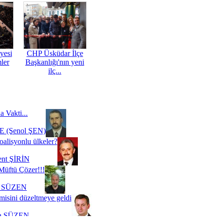
yesi
CHP Üsküdar İlçe
mler
Başkanlığı'nın yeni
ilç...
a Vakti...
 (Şenol ŞEN)
oalisyonlu ülkeler?
ent ŞİRİN
Müftü Çözer!!!
i SÜZEN
misini düzeltmeye geldi
a SÜZEN