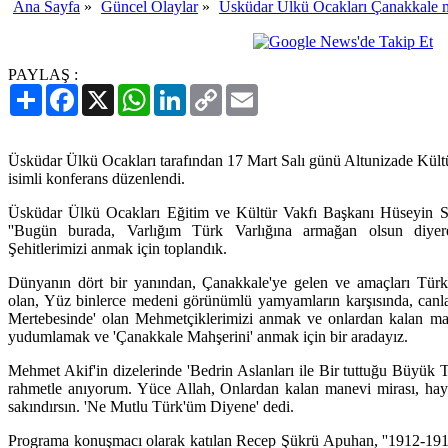
Ana Sayfa
»
Güncel Olaylar
»
Üsküdar Ülkü Ocakları Çanakkale m
PAYLAŞ :
Paylaş
Facebook
X
WhatsApp
LinkedIn
Copy
Email
Link
Üsküdar Ülkü Ocakları tarafından 17 Mart Salı günü Altunizade Kült
isimli konferans düzenlendi.
Üsküdar Ülkü Ocakları Eğitim ve Kültür Vakfı Başkanı Hüseyin Söz
''Bugün burada, Varlığım Türk Varlığına armağan olsun diyer
Şehitlerimizi anmak için toplandık.
Dünyanın dört bir yanından, Çanakkale'ye gelen ve amaçları Türk
olan, Yüz binlerce medeni görünümlü yamyamların karşısında, canlar
Mertebesinde' olan Mehmetçiklerimizi anmak ve onlardan kalan man
yudumlamak ve 'Çanakkale Mahşerini' anmak için bir aradayız.
Mehmet Akif'in dizelerinde 'Bedrin Aslanları ile Bir tuttuğu Büyük T
rahmetle anıyorum. Yüce Allah, Onlardan kalan manevi mirası, hayır
sakındırsın. 'Ne Mutlu Türk'üm Diyene' dedi.
Programa konuşmacı olarak katılan Recep Şükrü Apuhan, ''1912-1913 