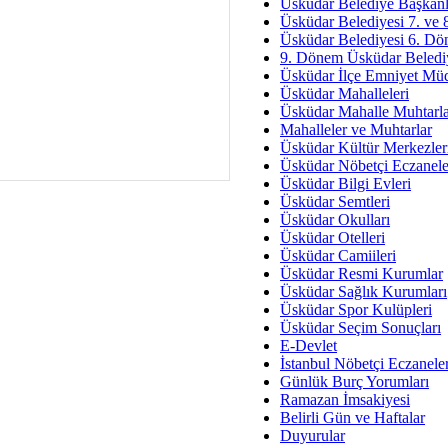
Av. Ş
Üsküdar Belediye Başkanl
Üsküdar Belediyesi 7. ve
İmar Sorunlarının Genel Ç
Üsküdar Belediyesi 6. Dö
9. Dönem Üsküdar Belediy
Çet
Üsküdar İlçe Emniyet Mü
Arakan Ner
Üsküdar Mahalleleri
Üsküdar Mahalle Muhtarla
Hüsam
Mahalleler ve Muhtarlar
Bayramın Mü
Üsküdar Kültür Merkezler
Üsküdar Nöbetçi Eczanele
Es
Üsküdar Bilgi Evleri
Ruhsal Yön
Üsküdar Semtleri
Üsküdar Okulları
Zülf
Üsküdar Otelleri
Üsküdar Kar
Üsküdar Camiileri
Üsküdar Resmi Kurumlar
Mus
Üsküdar Sağlık Kurumları
Üsküdar Spor Kulüpleri
Üsküdar Seçim Sonuçları
E-Devlet
İstanbul Nöbetçi Eczanele
Günlük Burç Yorumları
Ramazan İmsakiyesi
Belirli Gün ve Haftalar
Duyurular