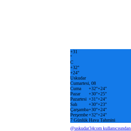
+
31
°
C
+
32°
+
24°
Uskudar
Cumartesi, 08
Cuma
+
32°
+
24°
Pazar
+
30°
+
25°
Pazartesi
+
31°
+
24°
Salı
+
30°
+
23°
Çarşamba
+
30°
+
24°
Perşembe
+
32°
+
24°
7 Günlük Hava Tahmini
@uskudar34com kullanıcısından