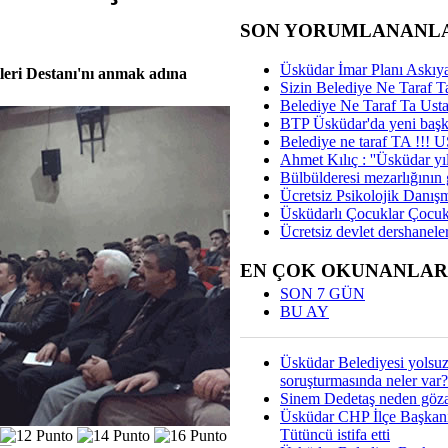
SON YORUMLANANL
Üsküdar İmar Planı Askıya
leri Destanı'nı anmak adına
Sizin Belediye Ne Taraf Ta
Belediye Ne Taraf Ta Ust
BTP Üsküdar'da yeni başka
Belediye ne taraf TA !!!
Ahmet Kılıç : ''Üsküdar yıl
Bülbülderesi mezarlığının gi
Ücretsiz Psikolojik Danış
Üsküdarlı Çocuklar Çocuk
Ücretsiz devlet dershaneler
EN ÇOK OKUNANLAR
SON 7 GÜN
BU AY
Üsküdar Belediyesi yolsu
soruşturmasında neler var?
Sinem Dedetaş neden gözal
Üsküdar CHP İlçe Başkan
Tütüncü istifa etti