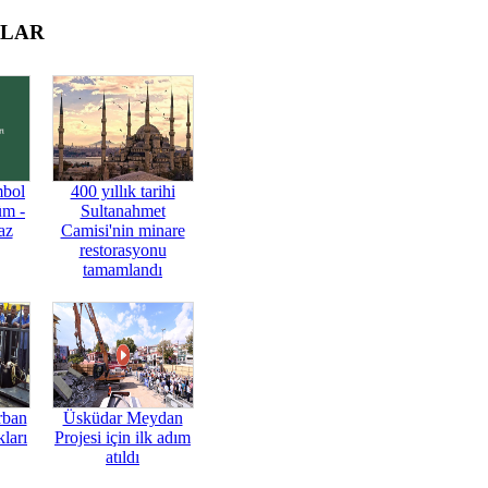
OLAR
mbol
400 yıllık tarihi
üm -
Sultanahmet
az
Camisi'nin minare
restorasyonu
tamamlandı
rban
Üsküdar Meydan
ları
Projesi için ilk adım
atıldı