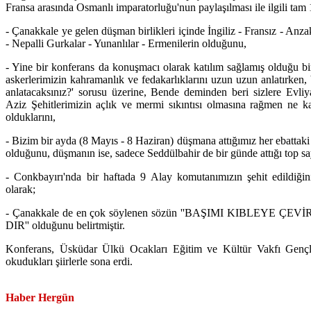
Fransa arasında Osmanlı imparatorluğu'nun paylaşılması ile ilgili tam 
- Çanakkale ye gelen düşman birlikleri içinde İngiliz - Fransız - Anzak 
- Nepalli Gurkalar - Yunanlılar - Ermenilerin olduğunu,
- Yine bir konferans da konuşmacı olarak katılım sağlamış olduğu b
askerlerimizin kahramanlık ve fedakarlıklarını uzun uzun anlatırken, 
anlatacaksınız?' sorusu üzerine, Bende deminden beri sizlere Evliya
Aziz Şehitlerimizin açlık ve mermi sıkıntısı olmasına rağmen ne k
olduklarını,
- Bizim bir ayda (8 Mayıs - 8 Haziran) düşmana attığımız her ebattak
olduğunu, düşmanın ise, sadece Seddülbahir de bir günde attığı top s
- Conkbayırı'nda bir haftada 9 Alay komutanımızın şehit edildiğ
olarak;
- Çanakkale de en çok söylenen sözün ''BAŞIMI KIBLEYE ÇEV
DIR'' olduğunu belirtmiştir.
Konferans, Üsküdar Ülkü Ocakları Eğitim ve Kültür Vakfı Gençleri
okudukları şiirlerle sona erdi.
Haber Hergün