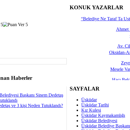
İşte 
KONUK YAZARLAR
Yalçın
“Belediye Ne Taraf Ta Ust
Ahmet 
Av. C
Oksidan-An
Zeyn
Mesele Vat
nan Haberler
Hacı Be
Okullarda M
SAYFALAR
Belediyesi Başkanı Sinem Dedetaş
Mesu
Üsküdar
tutuklandı
Dünya Fani, Ama Kısa
Üsküdar Tarihi
detaş ve 3 kişi Neden Tutuklandı?
Kız Kulesi
Sav
Üsküdar Kaymakamlığı
Hukukun Adale
Üsküdar Belediyesi
Üsküdar Belediye Başkan