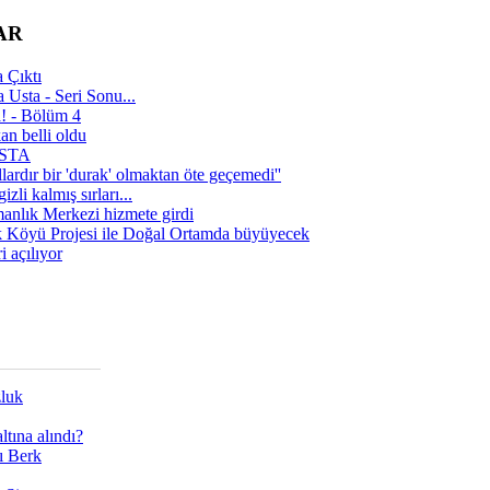
AR
 Çıktı
 Usta - Seri Sonu...
a! - Bölüm 4
n belli oldu
 USTA
lardır bir 'durak' olmaktan öte geçemedi''
zli kalmış sırları...
manlık Merkezi hizmete girdi
 Köyü Projesi ile Doğal Ortamda büyüyecek
i açılıyor
zluk
tına alındı?
ı Berk