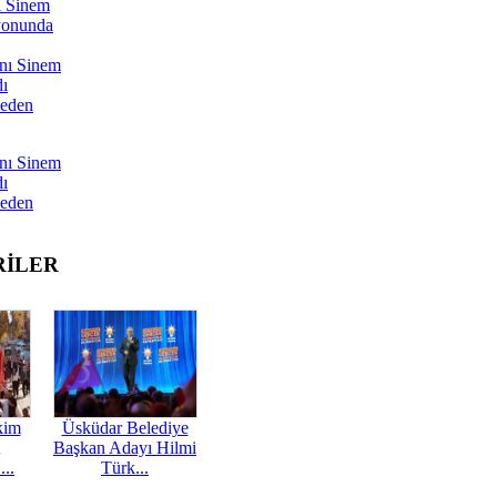
ı Sinem
yonunda
nı Sinem
dı
Neden
nı Sinem
dı
Neden
RİLER
kim
Üsküdar Belediye
Başkan Adayı Hilmi
...
Türk...