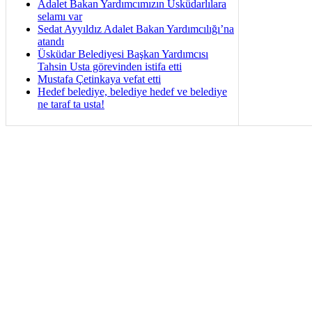
Adalet Bakan Yardımcımızın Üsküdarlılara
selamı var
Sedat Ayyıldız Adalet Bakan Yardımcılığı’na
atandı
Üsküdar Belediyesi Başkan Yardımcısı
Tahsin Usta görevinden istifa etti
Mustafa Çetinkaya vefat etti
Hedef belediye, belediye hedef ve belediye
ne taraf ta usta!