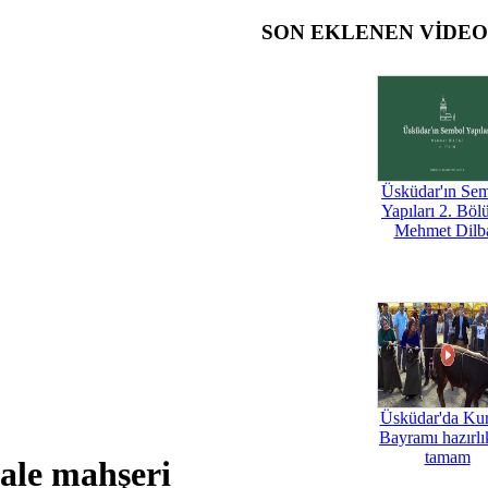
SON EKLENEN VİDE
Üsküdar'ın Se
Yapıları 2. Böl
Mehmet Dilb
Üsküdar'da Ku
Bayramı hazırlık
tamam
ale mahşeri