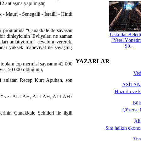
12 antlaşma yapılmıştır,
- Mauri - Senegalli - İsrailli - Hintli
ir programda ''Çanakkale de savaşan
Üsküdar Beledi
bir dinleyicinin 'Evliyaları ne zaman
''Yerel Yöneti
ları anlatıyorum'' cevabını vererek,
Şö...
adar yüksek maneviyat ile savaşmış
YAZARLAR
i toplam top mermisi sayısının 42 000
ayısı 50 000 olduğunu,
Ved
ini anlatan Recep Kurt Apuhan, son
ASİTANE
Huzurlu ve k
İR'' ve ''ALLAH, ALLAH, ALLAH?
Bül
Çözerse 
nin Çanakkale Şehitleri ile ilgili
Al
Sıra halkın ekono
Ziy