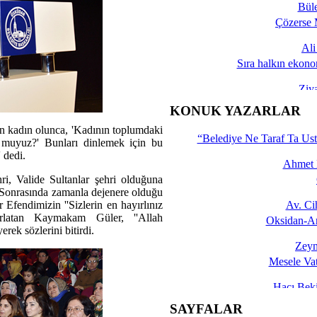
Bül
Çözerse 
Al
Sıra halkın ekono
Ziy
İşte 
KONUK YAZARLAR
 kadın olunca, 'Kadının toplumdaki
Yalçın
“Belediye Ne Taraf Ta Ust
r muyuz?' Bunları dinlemek için bu
 dedi.
Ahmet 
i, Valide Sultanlar şehri olduğuna
Sonrasında zamanla dejenere olduğu
 Efendimizin ''Sizlerin en hayırlınız
Av. C
tırlatan Kaymakam Güler, ''Allah
Oksidan-An
rek sözlerini bitirdi.
Zeyn
Mesele Vat
Hacı Be
Okullarda M
SAYFALAR