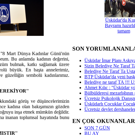
Üsküdar'da Ku
Bayramı hazırlık
tamam
SON YORUMLANANL
''8 Mart Dünya Kadınlar Günü'nün
orum. Bu anlamda kadının değerini,
Üsküdar İmar Planı Askıya
özüm bulmak, katkı sağlamak üzere
Sizin Belediye Ne Taraf Ta
rolü büyük. En başta annelerimiz,
Belediye Ne Taraf Ta Ust
 ve güzelliğin sembolü kadınlarımız.
BTP Üsküdar'da yeni başka
Belediye ne taraf TA !!!
Ahmet Kılıç : ''Üsküdar yıl
EREKİYOR''
Bülbülderesi mezarlığının gi
Ücretsiz Psikolojik Danış
kkındaki görüş ve düşüncelerimizin
Üsküdarlı Çocuklar Çocuk
önce kadına olan bakışımızın gözden
Ücretsiz devlet dershaneler
r doğruyu inşa etmek mümkün değildir.
ğuna inanan toplumsal hayatında bunu
EN ÇOK OKUNANLAR
SON 7 GÜN
IŞTIR''
BU AY