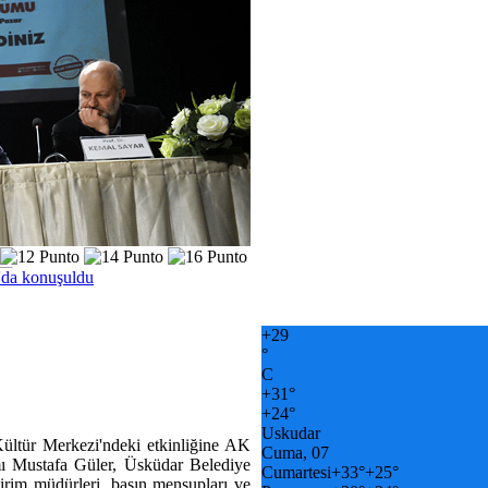
'da konuşuldu
+
29
°
C
+
31°
+
24°
Uskudar
ltür Merkezi'ndeki etkinliğine AK
Cuma, 07
ı Mustafa Güler, Üsküdar Belediye
Cumartesi
+
33°
+
25°
rim müdürleri, basın mensupları ve