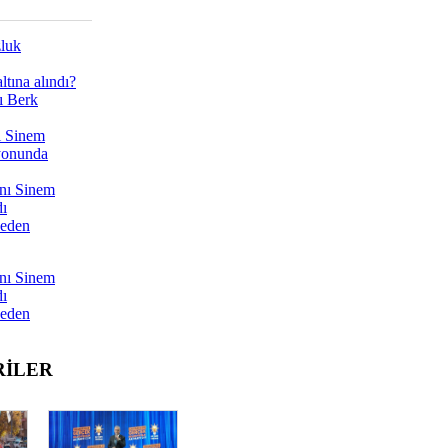
zluk
tına alındı?
ı Berk
ı Sinem
yonunda
nı Sinem
dı
Neden
nı Sinem
dı
Neden
RİLER