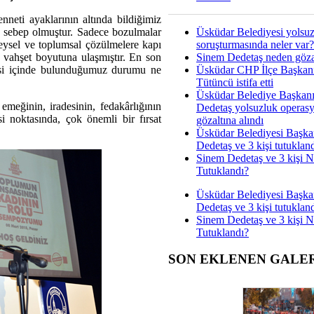
neti ayaklarının altında bildiğimiz
Üsküdar Belediyesi yolsu
 sebep olmuştur. Sadece bozulmalar
soruşturmasında neler var?
reysel ve toplumsal çözülmelere kapı
Sinem Dedetaş neden gözal
 vahşet boyutuna ulaşmıştır. En son
Üsküdar CHP İlçe Başkan
esi içinde bulunduğumuz durumu ne
Tütüncü istifa etti
Üsküdar Belediye Başkan
ğinin, iradesinin, fedakârlığının
Dedetaş yolsuzluk operas
i noktasında, çok önemli bir fırsat
gözaltına alındı
Üsküdar Belediyesi Başka
Dedetaş ve 3 kişi tutuklan
Sinem Dedetaş ve 3 kişi 
Tutuklandı?
Üsküdar Belediyesi Başka
Dedetaş ve 3 kişi tutuklan
Sinem Dedetaş ve 3 kişi 
Tutuklandı?
SON EKLENEN GALE