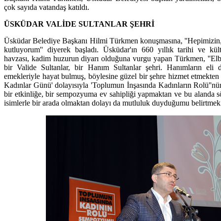
çok sayıda vatandaş katıldı.
ÜSKÜDAR VALİDE SULTANLAR ŞEHRİ
Üsküdar Belediye Başkanı Hilmi Türkmen konuşmasına, ''Hepimizin
kutluyorum'' diyerek başladı. Üsküdar'ın 660 yıllık tarihi ve kült
havzası, kadim huzurun diyarı olduğuna vurgu yapan Türkmen, ''Elbe
bir Valide Sultanlar, bir Hanım Sultanlar şehri. Hanımların eli d
emekleriyle hayat bulmuş, böylesine güzel bir şehre hizmet etmekt
Kadınlar Günü' dolayısıyla 'Toplumun İnşasında Kadınların Rolü''nün
bir etkinliğe, bir sempozyuma ev sahipliği yapmaktan ve bu alanda s
isimlerle bir arada olmaktan dolayı da mutluluk duyduğumu belirtmek i