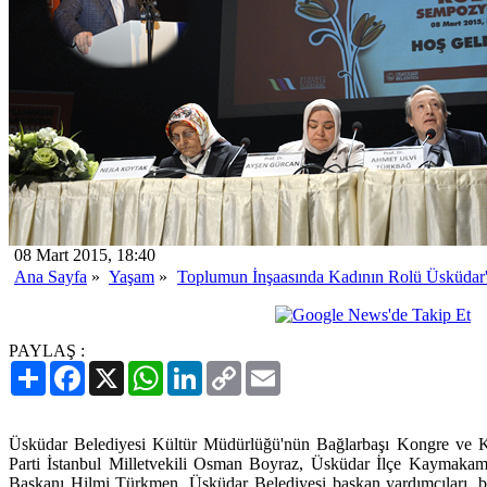
08 Mart 2015, 18:40
Ana Sayfa
»
Yaşam
»
Toplumun İnşaasında Kadının Rolü Üsküdar
PAYLAŞ :
Paylaş
Facebook
X
WhatsApp
LinkedIn
Copy
Email
Link
Üsküdar Belediyesi Kültür Müdürlüğü'nün Bağlarbaşı Kongre ve Kü
Parti İstanbul Milletvekili Osman Boyraz, Üsküdar İlçe Kaymakam
Başkanı Hilmi Türkmen, Üsküdar Belediyesi başkan yardımcıları, bi