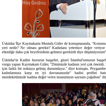
Üsküdar İlçe Kaymakamı Mustafa Güler de konuşmasında, ''Konunun
yeri nedir? Ne olması gerekir? Kadınlara yeterince değer veriyo
etkinliğe daha çok beyefendinin gelmesi gerekirdi diye düşünüyorum''
Üsküdar'ın Kadim huzurun başşehri, güzel İstanbul'umuzun başşehr
vurgu yapan Kaymakam Güler, ''Dinimizde kadının yeri çok önemli. 
için farklı bir noktaya gelmiş durumdayız.'' diye konuştu. Peygamber
kadınlarınıza karşı en iyi davrananızdır'' hadisi şerifini ha
memleketimizde kadına değer veren insanımızın sayısını çoğaltsın'' diye