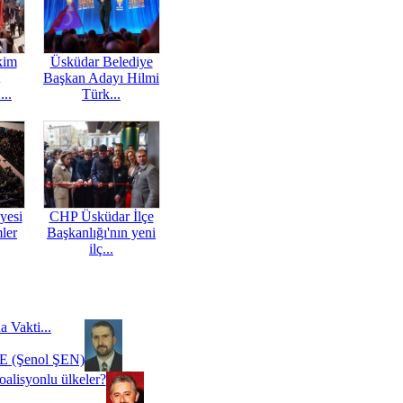
kim
Üsküdar Belediye
Başkan Adayı Hilmi
...
Türk...
yesi
CHP Üsküdar İlçe
mler
Başkanlığı'nın yeni
ilç...
a Vakti...
 (Şenol ŞEN)
oalisyonlu ülkeler?