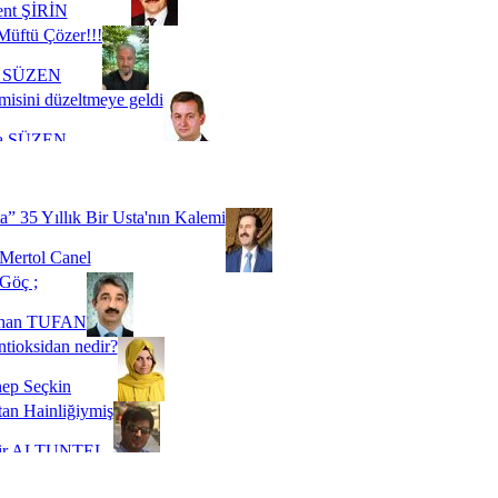
ent ŞİRİN
Müftü Çözer!!!
i SÜZEN
misini düzeltmeye geldi
a SÜZEN
Biz buyuz...
 SOYSEVİNÇ
a” 35 Yıllık Bir Usta'nın Kalemi
Mertol Canel
Göç ;
ihan TUFAN
tioksidan nedir?
ep Seçkin
an Hainliğiymiş
kir ALTUNTEL
adde Bağımlılığı