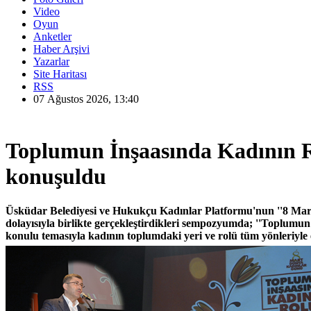
Video
Oyun
Anketler
Haber Arşivi
Yazarlar
Site Haritası
RSS
07 Ağustos 2026, 13:40
Toplumun İnşaasında Kadının 
konuşuldu
Üsküdar Belediyesi ve Hukukçu Kadınlar Platformu'nun ''8 Ma
dolayısıyla birlikte gerçekleştirdikleri sempozyumda; ''Toplumu
konulu temasıyla kadının toplumdaki yeri ve rolü tüm yönleriyle e