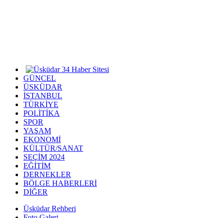
GÜNCEL
ÜSKÜDAR
İSTANBUL
TÜRKİYE
POLİTİKA
SPOR
YAŞAM
EKONOMİ
KÜLTÜR/SANAT
SEÇİM 2024
EĞİTİM
DERNEKLER
BÖLGE HABERLERİ
DİĞER
Üsküdar Rehberi
Foto Galeri