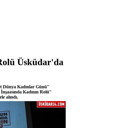
Rolü Üsküdar'da
rt Dünya Kadınlar Günü''
n İnşaasında Kadının Rolü''
le alındı.