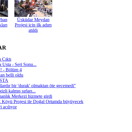
rban
Üsküdar Meydan
ları
Projesi için ilk adım
atıldı
AR
 Çıktı
 Usta - Seri Sonu...
a! - Bölüm 4
n belli oldu
 USTA
lardır bir 'durak' olmaktan öte geçemedi''
zli kalmış sırları...
manlık Merkezi hizmete girdi
 Köyü Projesi ile Doğal Ortamda büyüyecek
i açılıyor