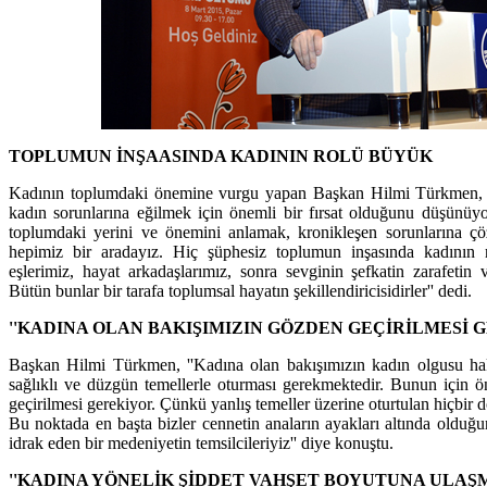
TOPLUMUN İNŞAASINDA KADININ ROLÜ BÜYÜK
Kadının toplumdaki önemine vurgu yapan Başkan Hilmi Türkmen, 
kadın sorunlarına eğilmek için önemli bir fırsat olduğunu düşünüy
toplumdaki yerini ve önemini anlamak, kronikleşen sorunlarına ç
hepimiz bir aradayız. Hiç şüphesiz toplumun inşasında kadının 
eşlerimiz, hayat arkadaşlarımız, sonra sevginin şefkatin zarafetin
Bütün bunlar bir tarafa toplumsal hayatın şekillendiricisidirler'' dedi.
''KADINA OLAN BAKIŞIMIZIN GÖZDEN GEÇİRİLMESİ G
Başkan Hilmi Türkmen, ''Kadına olan bakışımızın kadın olgusu ha
sağlıklı ve düzgün temellerle oturması gerekmektedir. Bunun için 
geçirilmesi gerekiyor. Çünkü yanlış temeller üzerine oturtulan hiçbi
Bu noktada en başta bizler cennetin anaların ayakları altında oldu
idrak eden bir medeniyetin temsilcileriyiz'' diye konuştu.
''KADINA YÖNELİK ŞİDDET VAHŞET BOYUTUNA ULAŞM