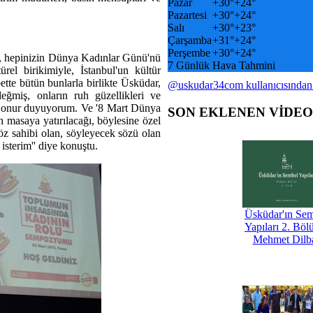
Pazar
+
30°
+
24°
Pazartesi
+
30°
+
24°
Salı
+
30°
+
23°
Çarşamba
+
31°
+
24°
Perşembe
+
30°
+
24°
, hepinizin Dünya Kadınlar Günü'nü
7 Günlük Hava Tahmini
ürel birikimiyle, İstanbul'un kültür
tte bütün bunlarla birlikte Üsküdar,
@uskudar34com kullanıcısından
eğmiş, onların ruh güzellikleri ve
en onur duyuyorum. Ve '8 Mart Dünya
SON EKLENEN VİDE
 masaya yatırılacağı, böylesine özel
öz sahibi olan, söyleyecek sözü olan
sterim'' diye konuştu.
Üsküdar'ın Se
Yapıları 2. Böl
Mehmet Dilb