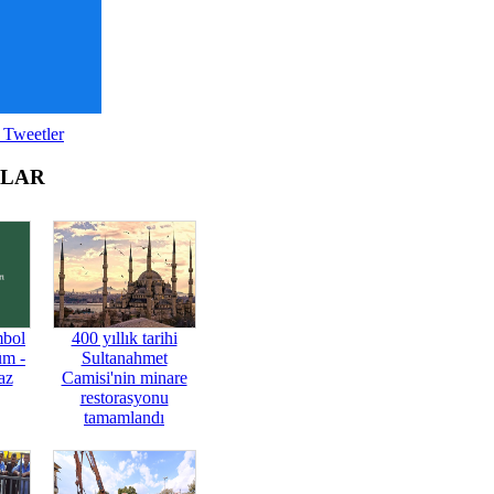
 Tweetler
OLAR
mbol
400 yıllık tarihi
üm -
Sultanahmet
az
Camisi'nin minare
restorasyonu
tamamlandı