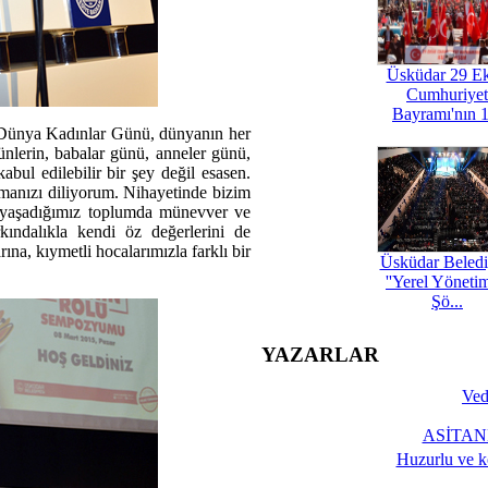
Üsküdar 29 E
Cumhuriyet
Bayramı'nın 1
'Dünya Kadınlar Günü, dünyanın her
ünlerin, babalar günü, anneler günü,
bul edilebilir bir şey değil esasen.
rmanızı diliyorum. Nihayetinde bizim
 yaşadığımız toplumda münevver ve
kındalıkla kendi öz değerlerini de
na, kıymetli hocalarımızla farklı bir
Üsküdar Beledi
''Yerel Yöneti
Şö...
YAZARLAR
Ved
ASİTANE
Huzurlu ve k