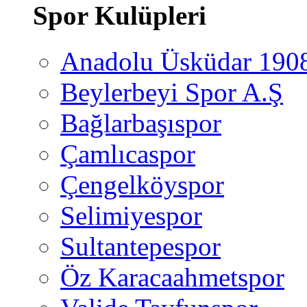
Spor Kulüpleri
Anadolu Üsküdar 190
Beylerbeyi Spor A.Ş
Bağlarbaşıspor
Çamlıcaspor
Çengelköyspor
Selimiyespor
Sultantepespor
Öz Karacaahmetspor