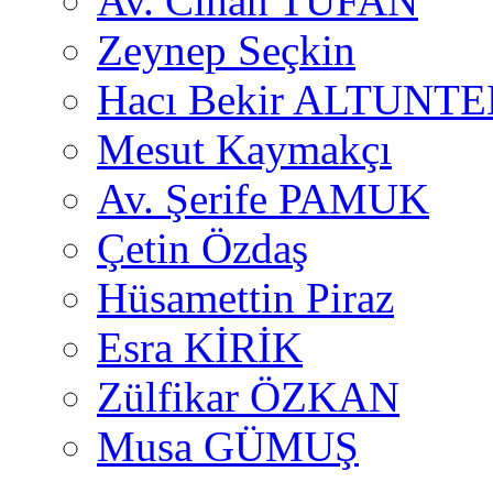
Av. Cihan TUFAN
Zeynep Seçkin
Hacı Bekir ALTUNTE
Mesut Kaymakçı
Av. Şerife PAMUK
Çetin Özdaş
Hüsamettin Piraz
Esra KİRİK
Zülfikar ÖZKAN
Musa GÜMUŞ