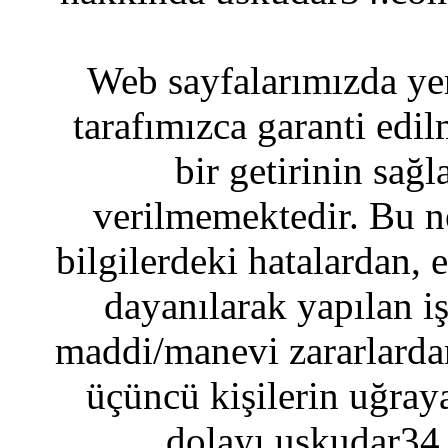
Web sayfalarımızda yer
tarafımızca garanti edil
bir getirinin sağ
verilmemektedir. Bu n
bilgilerdeki hatalardan, 
dayanılarak yapılan i
maddi/manevi zararlardan
üçüncü kişilerin uğraya
dolayı uskudar34