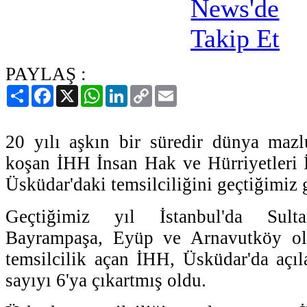
PAYLAŞ :
Paylaş
Facebook
X
WhatsApp
LinkedIn
Copy
Email
Link
20 yılı aşkın bir süredir dünya mazl
koşan İHH İnsan Hak ve Hürriyetleri 
Üsküdar'daki temsilciliğini geçtiğimiz 
Geçtiğimiz yıl İstanbul'da Sulta
Bayrampaşa, Eyüp ve Arnavutköy ol
temsilcilik açan İHH, Üsküdar'da açıla
sayıyı 6'ya çıkartmış oldu.